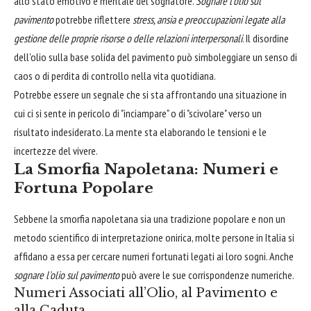
allo stato emotivo e mentale del sognatore.
Sognare l'olio sul
pavimento
potrebbe riflettere
stress, ansia e preoccupazioni legate alla
gestione delle proprie risorse o delle relazioni interpersonali
. Il disordine
dell'olio sulla base solida del pavimento può simboleggiare un senso di
caos o di perdita di controllo nella vita quotidiana.
Potrebbe essere un segnale che si sta affrontando una situazione in
cui ci si sente in pericolo di "inciampare" o di "scivolare" verso un
risultato indesiderato. La mente sta elaborando le tensioni e le
incertezze del vivere.
La Smorfia Napoletana: Numeri e
Fortuna Popolare
Sebbene la smorfia napoletana sia una tradizione popolare e non un
metodo scientifico di interpretazione onirica, molte persone in Italia si
affidano a essa per cercare numeri fortunati legati ai loro sogni. Anche
sognare l'olio sul pavimento
può avere le sue corrispondenze numeriche.
Numeri Associati all’Olio, al Pavimento e
alla Caduta