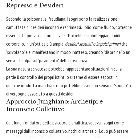
Represso e Desideri
Secondo la psicoanalisi freudiana, i sogni sono la realizzazione
camuffata di desideri inconsci e reprimessi. L'olio, come fluido, potrebbe
essere interpretato in modi diversi. Potrebbe simboleggiare fluidi
corporei o, in un'ottica più ampia,
desideri sessuali o impulsi primari
che
"scivolano" e si manifestano in modo inatteso, creando "disordine" o un
senso di colpa sul "pavimento" della coscienza.
La sua natura scivolosa potrebbe rappresentare situazioni in cui si
perde il controllo dei propri istinti o si teme di essere esposti in
qualche modo. La macchia d'olio potrebbe essere un senso di "sporco" o
di vergogna associato a questi desideri.
Approccio Junghiano: Archetipi e
Inconscio Collettivo
Carl Jung, fondatore della psicologia analitica, vedeva i sogni come
messaggi dall'inconscio collettivo, ricchi di archetipi. L'olio può essere