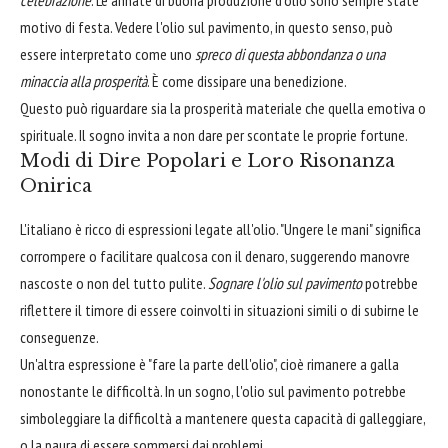
motivo di festa. Vedere l'olio sul pavimento, in questo senso, può
essere interpretato come uno
spreco di questa abbondanza o una
minaccia alla prosperità
. È come dissipare una benedizione.
Questo può riguardare sia la prosperità materiale che quella emotiva o
spirituale. Il sogno invita a non dare per scontate le proprie fortune.
Modi di Dire Popolari e Loro Risonanza
Onirica
L'italiano è ricco di espressioni legate all'olio. "Ungere le mani" significa
corrompere o facilitare qualcosa con il denaro, suggerendo manovre
nascoste o non del tutto pulite.
Sognare l'olio sul pavimento
potrebbe
riflettere il timore di essere coinvolti in situazioni simili o di subirne le
conseguenze.
Un'altra espressione è "fare la parte dell'olio", cioè rimanere a galla
nonostante le difficoltà. In un sogno, l'olio sul pavimento potrebbe
simboleggiare la difficoltà a mantenere questa capacità di galleggiare,
o la paura di essere sommersi dai problemi.