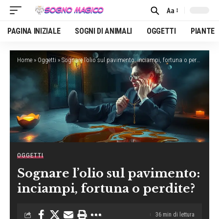
Aa
Font
Resizer
PAGINA INIZIALE
SOGNI DI ANIMALI
OGGETTI
PIANTE
Home
»
Oggetti
»
Sognare l’olio sul pavimento: inciampi, fortuna o perdite?
OGGETTI
Sognare l’olio sul pavimento:
inciampi, fortuna o perdite?
36 min di lettura