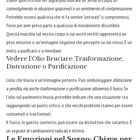
Essere sporchi d'olio nel sogno
può indicare un
senso di colpa, un
coinvolgimento in situazioni spiacevoli o un sentimento di contaminazione
.
Potrebbe esserci qualcosa che vi fa sentire "untorati" o compromessi,
forse per aver preso parte a qualcosa di moralmente discutibile.
Questa macchia sul vostro corpo o sui vostri vestiti rappresenta un
peso emotivo o un'immagine negativa che percepite su voi stessi. È un
invito a purificarsi e a rimediare.
Vedere l’Olio Bruciare: Trasformazione,
Distruzione o Purificazione
L'olio che brucia è un'immagine potente. Può simboleggiare
distruzione
e perdita, ma anche trasformazione e purificazione attraverso il fuoco
. Se
l'olio sul pavimento brucia, potrebbe indicare che una situazione sta
raggiungendo un punto critico, o che vecchi problemi stanno per essere
consumati e trasformati.
Il fuoco, in questo contesto, può essere sia distruttivo che catartico. È
un segnale di cambiamenti radicali e intensi.
Le Emozioni nel Sogno: Chiave per