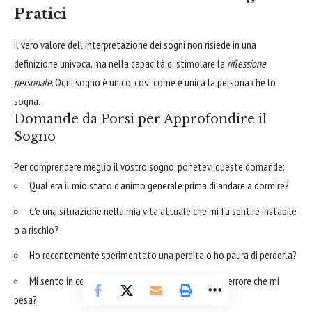
Pratici
Il vero valore dell'interpretazione dei sogni non risiede in una
definizione univoca, ma nella capacità di stimolare la
riflessione
personale
. Ogni sogno è unico, così come è unica la persona che lo
sogna.
Domande da Porsi per Approfondire il
Sogno
Per comprendere meglio il vostro sogno, ponetevi queste domande:
Qual era il mio stato d'animo generale prima di andare a dormire?
C'è una situazione nella mia vita attuale che mi fa sentire instabile
o a rischio?
Ho recentemente sperimentato una perdita o ho paura di perderla?
Mi sento in colpa per qualcosa? Ho commesso un errore che mi
pesa?