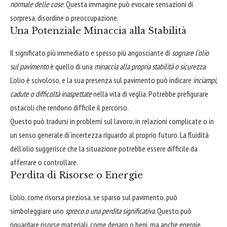
normale delle cose
. Questa immagine può evocare sensazioni di
sorpresa, disordine o preoccupazione.
Una Potenziale Minaccia alla Stabilità
Il significato più immediato e spesso più angosciante di
sognare l'olio
sul pavimento
è quello di una
minaccia alla propria stabilità o sicurezza
.
L'olio è scivoloso, e la sua presenza sul pavimento può indicare
inciampi,
cadute o difficoltà inaspettate
nella vita di veglia. Potrebbe prefigurare
ostacoli che rendono difficile il percorso.
Questo può tradursi in problemi sul lavoro, in relazioni complicate o in
un senso generale di incertezza riguardo al proprio futuro. La fluidità
dell'olio suggerisce che la situazione potrebbe essere difficile da
afferrare o controllare.
Perdita di Risorse o Energie
L'olio, come risorsa preziosa, se sparso sul pavimento, può
simboleggiare uno
spreco o una perdita significativa
. Questo può
riguardare risorse materiali, come denaro o beni, ma anche energie,