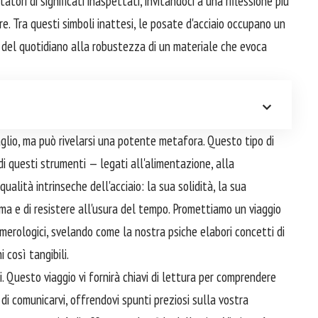
tori di significati inaspettati, invitandoci a una riflessione più
re. Tra questi simboli inattesi, le posate d'acciaio occupano un
à del quotidiano alla robustezza di un materiale che evoca
glio, ma può rivelarsi una potente metafora. Questo tipo di
di questi strumenti — legati all'alimentazione, alla
alità intrinseche dell'acciaio: la sua solidità, la sua
rma e di resistere all'usura del tempo. Promettiamo un viaggio
umerologici, svelando come la nostra psiche elabori concetti di
 così tangibili.
i. Questo viaggio vi fornirà chiavi di lettura per comprendere
 di comunicarvi, offrendovi spunti preziosi sulla vostra