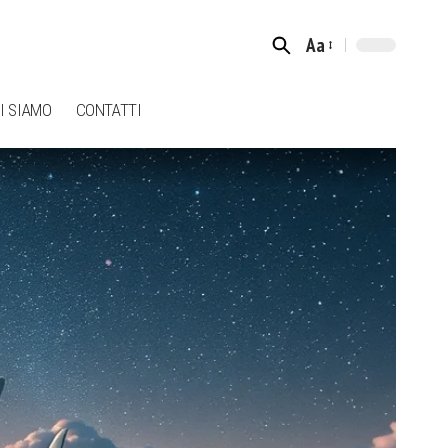
Aa
Font
Resizer
I SIAMO
CONTATTI