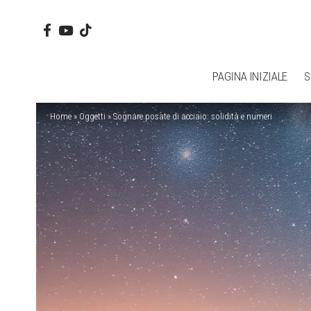
PAGINA INIZIALE
S
Home
»
Oggetti
»
Sognare posate di acciaio: solidità e numeri