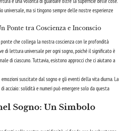
tura e una volontà di guardare oltre la superficie delle cose.
orio universale, ma si tingono sempre delle nostre esperienze
Un Ponte tra Coscienza e Inconscio
un ponte che collega la nostra coscienza con le profondità
e di lettura universale per ogni sogno, poiché il significato è
ale di ciascuno. Tuttavia, esistono approcci che ci aiutano a
e emozioni suscitate dal sogno e gli eventi della vita diurna. La
 di acciaio: solidità e numeri può emergere solo da questa
 nel Sogno: Un Simbolo