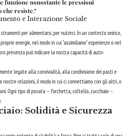
e funzione nonostante le pressioni
 che resiste."
imento e Interazione Sociale
strumenti per alimentarsi, per nutrirci. In un contesto onirico,
roprie energie, nel modo in cui "assimiliamo" esperienze o nel
 loro presenza può indicare la nostra capacità di auto-
ente legate alla convivialità, alla condivisione dei pasti e
 nostre relazioni, il modo in cui ci connettiamo con gli altri, o
oni. Ogni tipo di posata – forchetta, coltello, cucchiaio –
.
iaio: Solidità e Sicurezza
ssaggio potente di stabilità e forza. Non si tratta solo di una