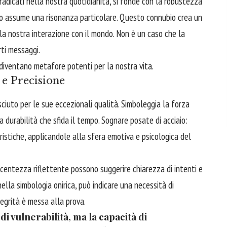
adicati nella nostra quotidianità, si fonde con la robustezza
ggio assume una risonanza particolare. Questo connubio crea un
lla nostra interazione con il mondo. Non è un caso che la
rti messaggi.
 diventano metafore potenti per la nostra vita.
 e Precisione
sciuto per le sue eccezionali qualità. Simboleggia la forza
a durabilità che sfida il tempo. Sognare posate di acciaio:
ristiche, applicandole alla sfera emotiva e psicologica del
ucentezza riflettente possono suggerire chiarezza di intenti e
nella simbologia onirica, può indicare una necessità di
tegrità è messa alla prova.
di vulnerabilità, ma la capacità di