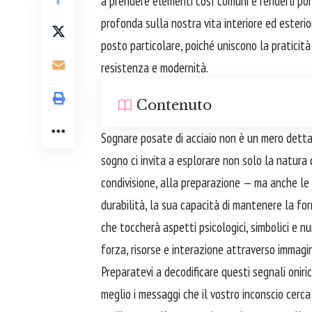
a prendere elementi così comuni e renderli porta
profonda sulla nostra vita interiore ed esterio
posto particolare, poiché uniscono la praticit
resistenza e modernità.
Contenuto
Sognare posate di acciaio non è un mero detta
sogno ci invita a esplorare non solo la natura 
condivisione, alla preparazione — ma anche le qu
durabilità, la sua capacità di mantenere la fo
che toccherà aspetti psicologici, simbolici e n
forza, risorse e interazione attraverso immagini
Preparatevi a decodificare questi segnali oniric
meglio i messaggi che il vostro inconscio cerca