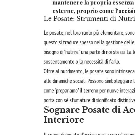
mantenere la propria essenza 
esterne, proprio come l'acciaio
Le Posate: Strumenti di Nutr
Le posate, nel loro ruolo più elementare, sono 
questo si traduce spesso nella gestione delle p
bisogno di "nutrire" una parte di noi stessi. La
sostentamento o la necessità di farlo.
Oltre al nutrimento, le posate sono intrinsecam
alle dinamiche sociali. Possono simboleggiare le
come "prepariamo" il terreno per nuove interazi
porta con sé sfumature di significato distintive
Sognare Posate di Acc
Interiore
Il sogno di posate d'acciaio porta con sé un me