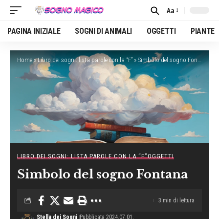
Aa
Font
Resizer
PAGINA INIZIALE
SOGNI DI ANIMALI
OGGETTI
PIANTE
Home
»
Libro dei sogni: lista parole con la “F”
»
Simbolo del sogno Fontana
LIBRO DEI SOGNI: LISTA PAROLE CON LA “F”
OGGETTI
Simbolo del sogno Fontana
3 min di lettura
Stella dei Sogni
Pubblicata 2024.07.01.