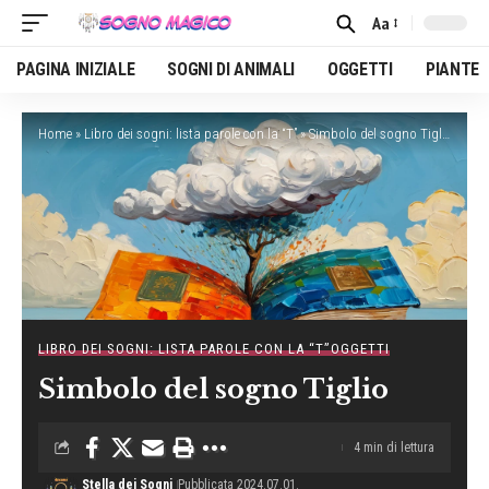
Aa
Font
Resizer
PAGINA INIZIALE
SOGNI DI ANIMALI
OGGETTI
PIANTE
Home
»
Libro dei sogni: lista parole con la “T”
»
Simbolo del sogno Tiglio
LIBRO DEI SOGNI: LISTA PAROLE CON LA “T”
OGGETTI
Simbolo del sogno Tiglio
4 min di lettura
Stella dei Sogni
Pubblicata 2024.07.01.