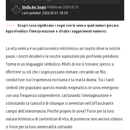
Stella dei Sogni
Pubblicata 2026.03.31.
Last updated: 2026.03.31. 03:54
Scopri cosa significano i sogni con le uova e quali numeri giocare.
Approfondisci l'interpretazione e sfrutta i suggerimenti numerici.
La vita onirica è un palcoscenico misterioso, un teatro dove le nostre
paure, i nostri desideri e le nostre aspirazioni più profonde prendono
forma in un linguaggio simbolico. Molti di noi si trovano spesso a
riflettere su ciò che i sogni possano rivelare, cercando un filo
conduttore tra l'esperienza notturna e la realtà diurna. Tra i tanti
simboli che popolano questo mondo enigmatico, le uova emergono
con una frequenza sorprendente, catturando l'immaginazione e
stimolando la curiosità di chiunque si avventuri nell'affascinante
campo dell'oniromanzia. Perché proprio le uova? Forse per la loro
natura intrinseca di contenitori di vita, di promesse non ancora schiuse,
o forse per la loro universalità culturale.