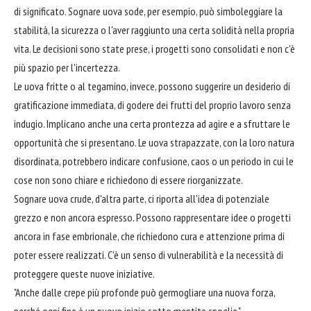
di significato. Sognare uova sode, per esempio, può simboleggiare la
stabilità, la sicurezza o l'aver raggiunto una certa solidità nella propria
vita. Le decisioni sono state prese, i progetti sono consolidati e non c'è
più spazio per l'incertezza.
Le uova fritte o al tegamino, invece, possono suggerire un desiderio di
gratificazione immediata, di godere dei frutti del proprio lavoro senza
indugio. Implicano anche una certa prontezza ad agire e a sfruttare le
opportunità che si presentano. Le uova strapazzate, con la loro natura
disordinata, potrebbero indicare confusione, caos o un periodo in cui le
cose non sono chiare e richiedono di essere riorganizzate.
Sognare uova crude, d'altra parte, ci riporta all'idea di potenziale
grezzo e non ancora espresso. Possono rappresentare idee o progetti
ancora in fase embrionale, che richiedono cura e attenzione prima di
poter essere realizzati. C'è un senso di vulnerabilità e la necessità di
proteggere queste nuove iniziative.
"Anche dalle crepe più profonde può germogliare una nuova forza,
perché ogni fine è un nuovo inizio sotto mentite spoglie."