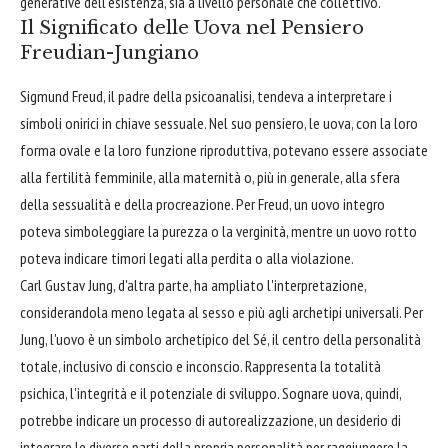
generative dell'esistenza, sia a livello personale che collettivo.
Il Significato delle Uova nel Pensiero
Freudian-Jungiano
Sigmund Freud, il padre della psicoanalisi, tendeva a interpretare i
simboli onirici in chiave sessuale. Nel suo pensiero, le uova, con la loro
forma ovale e la loro funzione riproduttiva, potevano essere associate
alla fertilità femminile, alla maternità o, più in generale, alla sfera
della sessualità e della procreazione. Per Freud, un uovo integro
poteva simboleggiare la purezza o la verginità, mentre un uovo rotto
poteva indicare timori legati alla perdita o alla violazione.
Carl Gustav Jung, d'altra parte, ha ampliato l'interpretazione,
considerandola meno legata al sesso e più agli archetipi universali. Per
Jung, l'uovo è un simbolo archetipico del Sé, il centro della personalità
totale, inclusivo di conscio e inconscio. Rappresenta la totalità
psichica, l'integrità e il potenziale di sviluppo. Sognare uova, quindi,
potrebbe indicare un processo di autorealizzazione, un desiderio di
integrare le diverse parti della propria personalità per raggiungere la