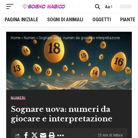
Aa
Font
Resizer
PAGINA INIZIALE
SOGNI DI ANIMALI
OGGETTI
PIANTE
Home
»
Numeri
»
Sognare uova: numeri da giocare e interpretazione
NUMERI
Sognare uova: numeri da
giocare e interpretazione
25 min di lettura