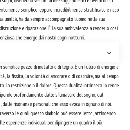
sogni, divenendo veicolo di messaggi potenti e rivelatori. Ci
ntemente semplice, eppure incredibilmente stratificato e ricco
la sua umiltà, ha da sempre accompagnato l'uomo nella sua
istruzione e riparazione. È la sua ambivalenza a renderlo così
ilenziosa che emerge dai nostri sogni notturni.
un semplice pezzo di metallo o di legno. È un fulcro di energie e
tà, la fissità, la volontà di ancorare o di costruire, ma al tempo
a, la restrizione o il dolore. Questa dualità intrinseca lo rende
 dipende profondamente dalle sfumature del sogno, dal
 dalle risonanze personali che esso evoca in ognuno di noi.
traverso le quali questo simbolo può essere letto, attingendo
alle esperienze individuali per dipingere un quadro il più