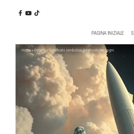
PAGINA INIZIALE
S
Home
»
Oggetti
»
Significato simbolico del chiodo nei sogni