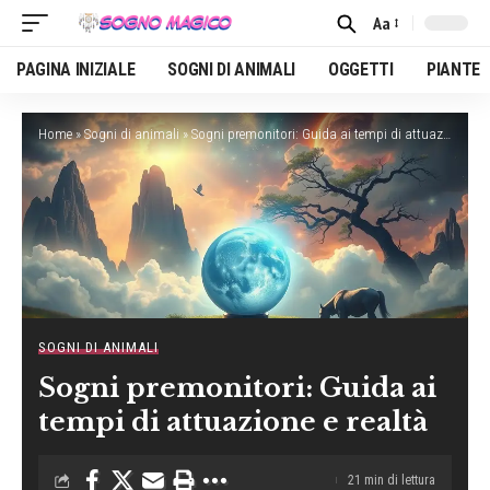
Aa
Font
Resizer
PAGINA INIZIALE
SOGNI DI ANIMALI
OGGETTI
PIANTE
Home
»
Sogni di animali
»
Sogni premonitori: Guida ai tempi di attuazione e realtà
SOGNI DI ANIMALI
Sogni premonitori: Guida ai
tempi di attuazione e realtà
21 min di lettura