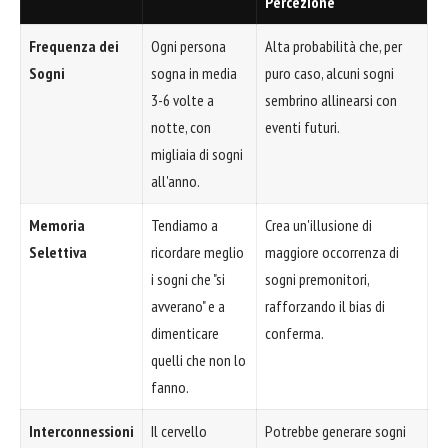
Percezione
Frequenza dei
Ogni persona
Alta probabilità che, per
Sogni
sogna in media
puro caso, alcuni sogni
3-6 volte a
sembrino allinearsi con
notte, con
eventi futuri.
migliaia di sogni
all'anno.
Memoria
Tendiamo a
Crea un'illusione di
Selettiva
ricordare meglio
maggiore occorrenza di
i sogni che "si
sogni premonitori,
avverano" e a
rafforzando il bias di
dimenticare
conferma.
quelli che non lo
fanno.
Interconnessioni
Il cervello
Potrebbe generare sogni