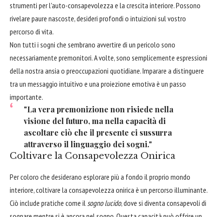
strumenti per l'auto-consapevolezza e la crescita interiore. Possono
rivelare paure nascoste, desideri profondi o intuizioni sul vostro
percorso di vita.
Non tutti i sogni che sembrano avvertire di un pericolo sono
necessariamente premonitori. A volte, sono semplicemente espressioni
della nostra ansia o preoccupazioni quotidiane. Imparare a distinguere
tra un messaggio intuitivo e una proiezione emotiva è un passo
importante.
"La vera premonizione non risiede nella
visione del futuro, ma nella capacità di
ascoltare ciò che il presente ci sussurra
attraverso il linguaggio dei sogni."
Coltivare la Consapevolezza Onirica
Per coloro che desiderano esplorare più a fondo il proprio mondo
interiore, coltivare la consapevolezza onirica è un percorso illuminante.
Ciò include pratiche come il
sogno lucido
, dove si diventa consapevoli di
sognare mentre si è ancora nel sogno. Questa capacità può offrire un