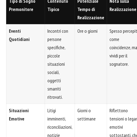
Tipo di Sogno
Contenuto
Potenziale
Nota sulla
Premonitore
Tipico
Tempo di
Realizzazione
Realizzazione
Eventi
Incontri con
Ore o giorni
Spesso percepit
Quotidiani
persone
come
specifiche,
coincidenze, m
piccole
vividi per il
situazioni
sognatore.
sociali,
oggetti
smarriti
ritrovati.
Situazioni
Litigi
Giorni o
Riflettono
Emotive
imminenti,
settimane
tensioni o lega
riconciliazioni,
emotivi
notizie
sottostanti, ch