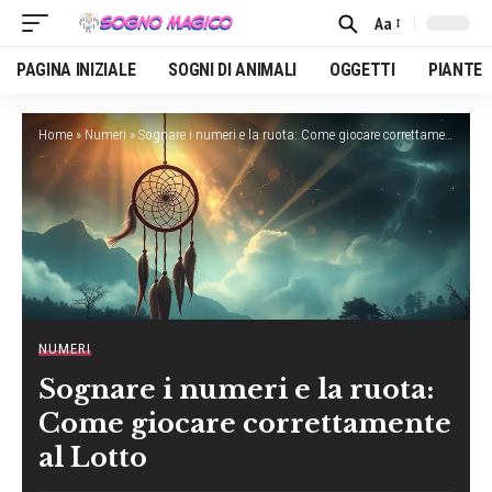
Aa
Font
Resizer
PAGINA INIZIALE
SOGNI DI ANIMALI
OGGETTI
PIANTE
Home
»
Numeri
»
Sognare i numeri e la ruota: Come giocare correttamente al Lotto
NUMERI
Sognare i numeri e la ruota:
Come giocare correttamente
al Lotto