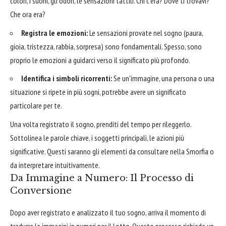
colori, i suoni, gli odori, le sensazioni tattili. Chi c'era? Dove ti trovavi?
Che ora era?
Registra le emozioni:
Le sensazioni provate nel sogno (paura,
gioia, tristezza, rabbia, sorpresa) sono fondamentali. Spesso, sono
proprio le emozioni a guidarci verso il significato più profondo.
Identifica i simboli ricorrenti:
Se un'immagine, una persona o una
situazione si ripete in più sogni, potrebbe avere un significato
particolare per te.
Una volta registrato il sogno, prenditi del tempo per rileggerlo.
Sottolinea le parole chiave, i soggetti principali, le azioni più
significative. Questi saranno gli elementi da consultare nella Smorfia o
da interpretare intuitivamente.
Da Immagine a Numero: Il Processo di
Conversione
Dopo aver registrato e analizzato il tuo sogno, arriva il momento di
tradurre le immagini in numeri per il Lotto. Questo processo richiede un