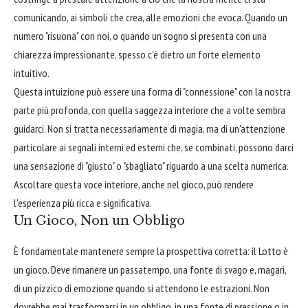
comunicando, ai simboli che crea, alle emozioni che evoca. Quando un
numero "risuona" con noi, o quando un sogno si presenta con una
chiarezza impressionante, spesso c'è dietro un forte elemento
intuitivo.
Questa intuizione può essere una forma di "connessione" con la nostra
parte più profonda, con quella saggezza interiore che a volte sembra
guidarci. Non si tratta necessariamente di magia, ma di un'attenzione
particolare ai segnali interni ed esterni che, se combinati, possono darci
una sensazione di "giusto" o "sbagliato" riguardo a una scelta numerica.
Ascoltare questa voce interiore, anche nel gioco, può rendere
l'esperienza più ricca e significativa.
Un Gioco, Non un Obbligo
È fondamentale mantenere sempre la prospettiva corretta: il Lotto è
un gioco. Deve rimanere un passatempo, una fonte di svago e, magari,
di un pizzico di emozione quando si attendono le estrazioni. Non
dovrebbe mai trasformarsi in un obbligo, in una fonte di pressione o in