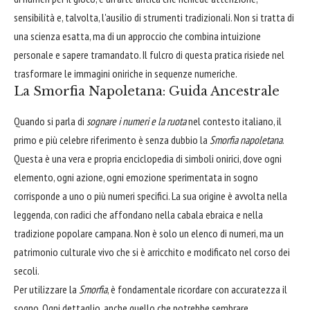
sensibilità e, talvolta, l'ausilio di strumenti tradizionali. Non si tratta di
una scienza esatta, ma di un approccio che combina intuizione
personale e sapere tramandato. Il fulcro di questa pratica risiede nel
trasformare le immagini oniriche in sequenze numeriche.
La Smorfia Napoletana: Guida Ancestrale
Quando si parla di
sognare i numeri e la ruota
nel contesto italiano, il
primo e più celebre riferimento è senza dubbio la
Smorfia napoletana
.
Questa è una vera e propria enciclopedia di simboli onirici, dove ogni
elemento, ogni azione, ogni emozione sperimentata in sogno
corrisponde a uno o più numeri specifici. La sua origine è avvolta nella
leggenda, con radici che affondano nella cabala ebraica e nella
tradizione popolare campana. Non è solo un elenco di numeri, ma un
patrimonio culturale vivo che si è arricchito e modificato nel corso dei
secoli.
Per utilizzare la
Smorfia
, è fondamentale ricordare con accuratezza il
sogno. Ogni dettaglio, anche quello che potrebbe sembrare