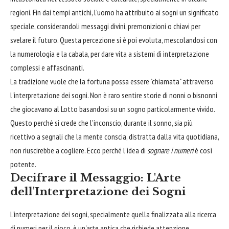
regioni. Fin dai tempi antichi, l'uomo ha attribuito ai sogni un significato
speciale, considerandoli messaggi divini, premonizioni o chiavi per
svelare il futuro. Questa percezione si è poi evoluta, mescolandosi con
la numerologia e la cabala, per dare vita a sistemi di interpretazione
complessi e affascinanti.
La tradizione vuole che la fortuna possa essere "chiamata" attraverso
l'interpretazione dei sogni. Non è raro sentire storie di nonni o bisnonni
che giocavano al Lotto basandosi su un sogno particolarmente vivido.
Questo perché si crede che l'inconscio, durante il sonno, sia più
ricettivo a segnali che la mente conscia, distratta dalla vita quotidiana,
non riuscirebbe a cogliere. Ecco perché l'idea di
sognare i numeri
è così
potente.
Decifrare il Messaggio: L'Arte
dell'Interpretazione dei Sogni
L'interpretazione dei sogni, specialmente quella finalizzata alla ricerca
di numeri per il gioco, è un'arte antica che richiede attenzione,