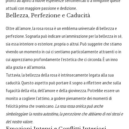
pronti ad aprirci a nuove esperienze sentimentali o a rinvigorire quelle
attuali con maggiore passione e dedizione.
Bellezza, Perfezione e Caducità
Oltre all'amore, la rosa rossa è un emblema universale di bellezza e
perfezione. Sognarla può indicare un'ammirazione per la bellezza in sé,
sia essa interiore o esteriore, propria o altrui. Può suggerire che stiamo
vivendo un momento in cui ci sentiamo particolarmente attraenti o in
cui apprezziamo profondamente l'estetica che ci circonda. È un inno
alla grazia e all'armonia.
Tuttavia, la bellezza della rosa è intrinsecamente legata alla sua
caducità. Questo aspetto può portare il sogno a riflettere anche sulla
fugacità della vita, dell'amore e della giovinezza. Potrebbe essere un
monito a cogliere l'attimo, a godere pienamente dei momenti di
felicità prima che svaniscano.
La rosa rossa onirica può anche
simboleggiare la nostra autostima, la percezione che abbiamo di noi stessi e
del nostro valore.
Emozioni Intensi e Conflitti Interiori