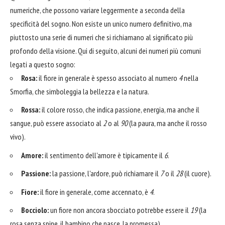
numeriche, che possono variare leggermente a seconda della
specificità del sogno. Non esiste un unico numero definitivo, ma
piuttosto una serie di numeri che si richiamano al significato più
profondo della visione. Qui di seguito, alcuni dei numeri più comuni
legati a questo sogno:
Rosa:
il fiore in generale è spesso associato al numero
4
nella
Smorfia, che simboleggia la bellezza e la natura.
Rossa:
il colore rosso, che indica passione, energia, ma anche il
sangue, può essere associato al
2
o al
90
(la paura, ma anche il rosso
vivo).
Amore:
il sentimento dell'amore è tipicamente il
6
.
Passione:
la passione, l'ardore, può richiamare il
7
o il
28
(il cuore).
Fiore:
il fiore in generale, come accennato, è
4
.
Bocciolo:
un fiore non ancora sbocciato potrebbe essere il
19
(la
rosa senza spine, il bambino che nasce, la promessa).