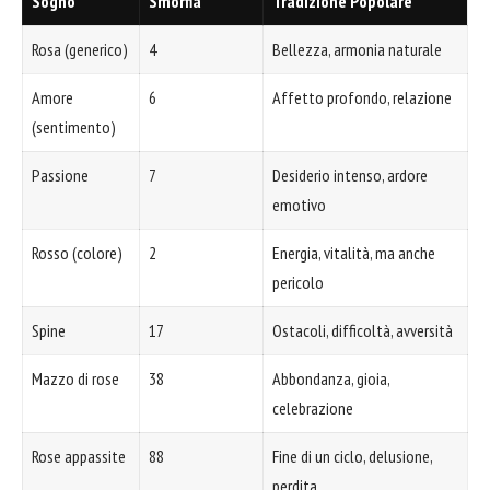
Sogno
Smorfia
Tradizione Popolare
Rosa (generico)
4
Bellezza, armonia naturale
Amore
6
Affetto profondo, relazione
(sentimento)
Passione
7
Desiderio intenso, ardore
emotivo
Rosso (colore)
2
Energia, vitalità, ma anche
pericolo
Spine
17
Ostacoli, difficoltà, avversità
Mazzo di rose
38
Abbondanza, gioia,
celebrazione
Rose appassite
88
Fine di un ciclo, delusione,
perdita