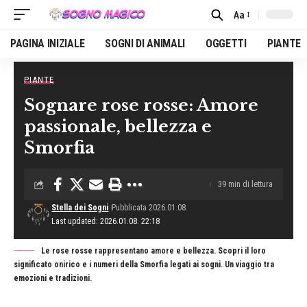
Aa
Font
Resizer
PAGINA INIZIALE
SOGNI DI ANIMALI
OGGETTI
PIANTE
PIANTE
Home
»
Piante
»
Sognare rose rosse: Amore passionale, bellezza e Smorfia
Sognare rose rosse: Amore
passionale, bellezza e
Smorfia
39 min di lettura
Stella dei Sogni
Pubblicata 2026.01.08.
Last updated: 2026.01.08. 22:18
Le rose rosse rappresentano amore e bellezza. Scopri il loro
significato onirico e i numeri della Smorfia legati ai sogni. Un viaggio tra
emozioni e tradizioni.