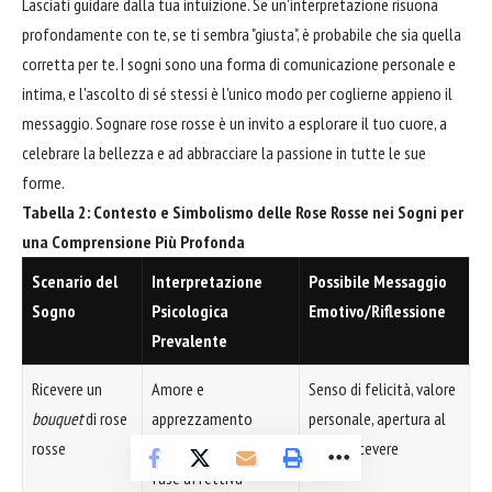
Lasciati guidare dalla tua intuizione. Se un'interpretazione risuona
profondamente con te, se ti sembra "giusta", è probabile che sia quella
corretta per te. I sogni sono una forma di comunicazione personale e
intima, e l'ascolto di sé stessi è l'unico modo per coglierne appieno il
messaggio. Sognare rose rosse è un invito a esplorare il tuo cuore, a
celebrare la bellezza e ad abbracciare la passione in tutte le sue
forme.
Tabella 2: Contesto e Simbolismo delle Rose Rosse nei Sogni per
una Comprensione Più Profonda
Scenario del
Interpretazione
Possibile Messaggio
Sogno
Psicologica
Emotivo/Riflessione
Prevalente
Ricevere un
Amore e
Senso di felicità, valore
bouquet
di rose
apprezzamento
personale, apertura al
rosse
riconosciuti; nuova
dare e ricevere
fase affettiva