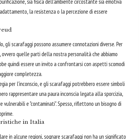
 purificazione, sia fisica dell'ambiente circostante sia emotiva
i adattamento, la resistenza o la percezione di essere
Freud
do, gli scarafaggi possono assumere connotazioni diverse. Per
, ovvero quelle parti della nostra personalità che abbiamo
bbe quindi essere un invito a confrontarsi con aspetti scomodi
maggiore completezza.
 regia per l'inconscio, e gli scarafaggi potrebbero essere simboli
bbero rappresentare una paura inconscia legata alla sporcizia,
e vulnerabili e "contaminati". Spesso, riflettono un bisogno di
opprime.
istiche in Italia
olare in alcune regioni, sognare scarafaggi non ha un significato