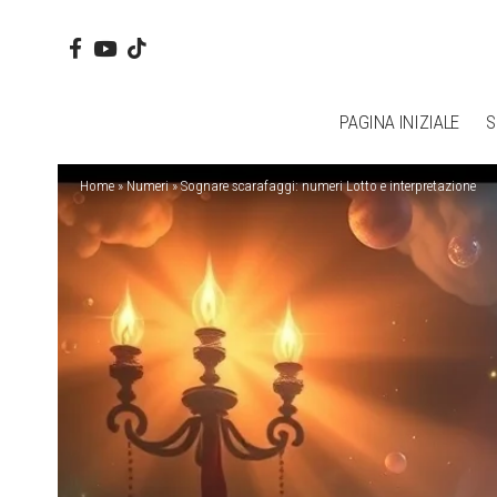
PAGINA INIZIALE
S
Home
»
Numeri
»
Sognare scarafaggi: numeri Lotto e interpretazione