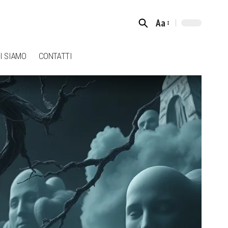
Aa
Font
Resizer
I SIAMO
CONTATTI