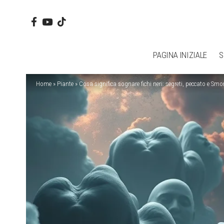
PAGINA INIZIALE
S
Home
»
Piante
»
Cosa significa sognare fichi neri: segreti, peccato e Smor