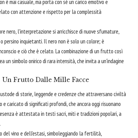
non è mai casuale, ma porta con sé un carico emotivo e
svelato con attenzione e rispetto per la complessità
re nero, l'interpretazione si arricchisce di nuove sfumature,
 persino inquietanti. Il nero non è solo un colore; è
nconscio e ciò che è celato. La combinazione di un frutto così
 un simbolo onirico di rara intensità, che invita a un'indagine
o: Un Frutto Dalle Mille Facce
 custode di storie, leggende e credenze che attraversano civiltà
ato e caricato di significati profondi, che ancora oggi risuonano
esenza è attestata in testi sacri, miti e tradizioni popolari, a
.
io del vino e dell'estasi, simboleggiando la fertilità,