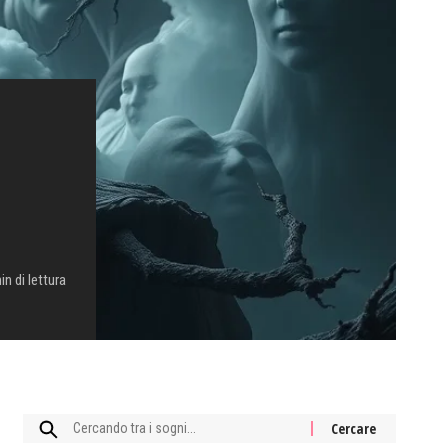
in di lettura
Cercare: