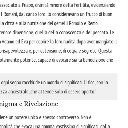
ssociato a Priapo, divinità minore della fertilità, evidenziando
. I Romani, dal canto loro, lo consideravano un frutto di buon
la città e alla nutrizione dei gemelli Romolo e Remo.
'ulteriore dimensione, quella della conoscenza e del peccato. Le
da Adamo ed Eva per coprire la loro nudità dopo aver mangiato il
consapevolezza e, per estensione, di colpa e segreto. Questa
colarmente potente, capace di evocare sia la benedizione che
ogni segno racchiude un mondo di significati. Il fico, con la
gezza ancestrale, che attende solo di essere aperto.”
Enigma e Rivelazione
etiene un potere unico e spesso controverso. Non è
nalità che evoca una gamma vastissima di significati, dalla