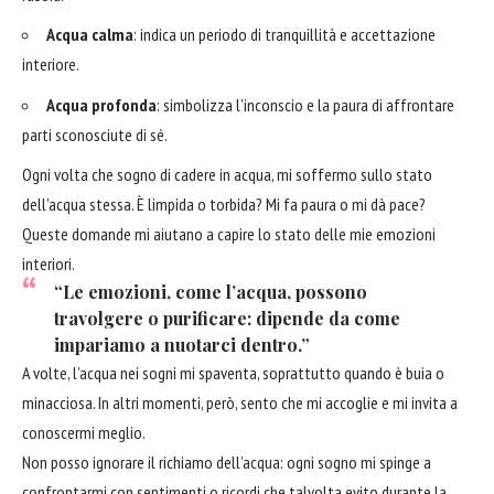
Acqua calma
: indica un periodo di tranquillità e accettazione
interiore.
Acqua profonda
: simbolizza l’inconscio e la paura di affrontare
parti sconosciute di sé.
Ogni volta che sogno di cadere in acqua, mi soffermo sullo stato
dell’acqua stessa. È limpida o torbida? Mi fa paura o mi dà pace?
Queste domande mi aiutano a capire lo stato delle mie emozioni
interiori.
“Le emozioni, come l’acqua, possono
travolgere o purificare: dipende da come
impariamo a nuotarci dentro.”
A volte, l’acqua nei sogni mi spaventa, soprattutto quando è buia o
minacciosa. In altri momenti, però, sento che mi accoglie e mi invita a
conoscermi meglio.
Non posso ignorare il richiamo dell’acqua: ogni sogno mi spinge a
confrontarmi con sentimenti o ricordi che talvolta evito durante la