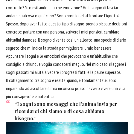
controllo? Sto evitando qualche emozione? Ho bisogno di lasciar
andare qualcosa o qualcuno? Sono pronto ad affrontare l’ignoto?
Spesso, dopo aver fatto questo tipo di sogno, prendo piccole decisioni
concrete: parlare con una persona, scrivere i miei pensieri, cambiare
abitudini dannose. Il sogno diventa così un alleato, una specie di diario
segreto che mi indica la strada per migliorare il mio benessere.
Appuntare i sogni e le emozioni che provocano è un’abitudine che
consiglio a chiunque voglia conoscersi meglio. Nel mio caso, rileggere i
sogni passati mi aiuta a vedere i progressi fatti e le paure superate.
Il collegamento tra sogno e realtà, quindi, è fondamentale: solo
imparando ad ascoltare il mio inconscio posso davvero vivere una vita
più consapevole e autentica.
“I sogni sono messaggi che l’anima invia per
ricordarci chi siamo e di cosa abbiamo
bisogno.”