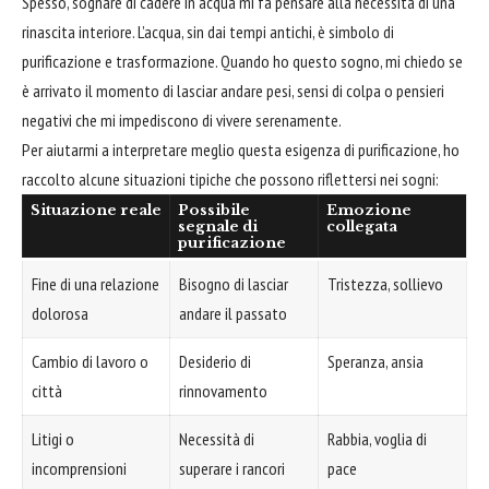
Spesso, sognare di cadere in acqua mi fa pensare alla necessità di una
rinascita interiore. L’acqua, sin dai tempi antichi, è simbolo di
purificazione e trasformazione. Quando ho questo sogno, mi chiedo se
è arrivato il momento di lasciar andare pesi, sensi di colpa o pensieri
negativi che mi impediscono di vivere serenamente.
Per aiutarmi a interpretare meglio questa esigenza di purificazione, ho
raccolto alcune situazioni tipiche che possono riflettersi nei sogni:
Situazione reale
Possibile
Emozione
segnale di
collegata
purificazione
Fine di una relazione
Bisogno di lasciar
Tristezza, sollievo
dolorosa
andare il passato
Cambio di lavoro o
Desiderio di
Speranza, ansia
città
rinnovamento
Litigi o
Necessità di
Rabbia, voglia di
incomprensioni
superare i rancori
pace