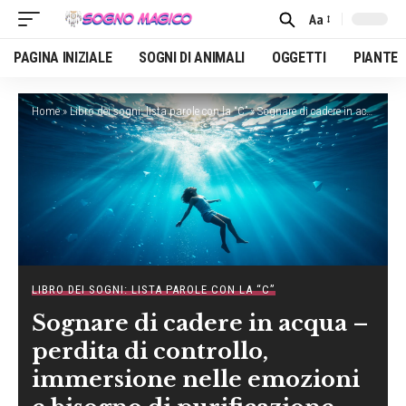
Aa
Font
Resizer
PAGINA INIZIALE
SOGNI DI ANIMALI
OGGETTI
PIANTE
Home
»
Libro dei sogni: lista parole con la “C”
»
Sognare di cadere in acqua – perdita di controllo, immersione nelle emozioni e bisogno di purificazione interiore
LIBRO DEI SOGNI: LISTA PAROLE CON LA “C”
Sognare di cadere in acqua –
perdita di controllo,
immersione nelle emozioni