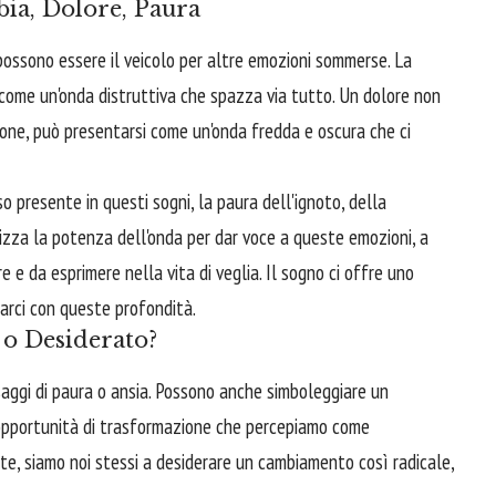
ia, Dolore, Paura
 possono essere il veicolo per altre emozioni sommerse. La
 come un'onda distruttiva che spazza via tutto. Un dolore non
ione, può presentarsi come un'onda fredda e oscura che ci
so presente in questi sogni, la paura dell'ignoto, della
tilizza la potenza dell'onda per dar voce a queste emozioni, a
re e da esprimere nella vita di veglia. Il sogno ci offre uno
tarci con queste profondità.
o Desiderato?
aggi di paura o ansia. Possono anche simboleggiare un
opportunità di trasformazione che percepiamo come
te, siamo noi stessi a desiderare un cambiamento così radicale,