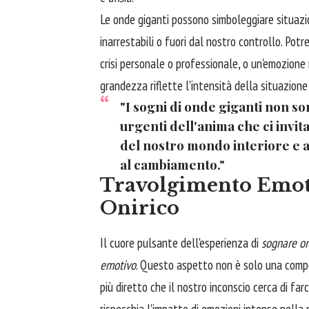
Le onde giganti possono simboleggiare situazio
inarrestabili o fuori dal nostro controllo. P
crisi personale o professionale, o un'emozion
grandezza riflette l'intensità della situazione
"I sogni di onde giganti non s
urgenti dell'anima che ci invit
del nostro mondo interiore e a
al cambiamento."
Travolgimento Emoti
Onirico
Il cuore pulsante dell'esperienza di
sognare on
emotivo
. Questo aspetto non è solo una comp
più diretto che il nostro inconscio cerca di fa
rispecchia l'impatto di emozioni intense nella 