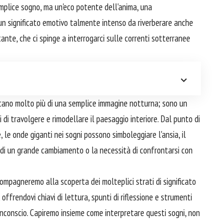
mplice sogno, ma un'eco potente dell'anima, una
 un significato emotivo talmente intenso da riverberare anche
etante, che ci spinge a interrogarci sulle correnti sotterranee
tano molto più di una semplice immagine notturna; sono un
i di travolgere e rimodellare il paesaggio interiore. Dal punto di
e, le onde giganti nei sogni possono simboleggiare l'ansia, il
di un grande cambiamento o la necessità di confrontarsi con
ompagneremo alla scoperta dei molteplici strati di significato
 offrendovi chiavi di lettura, spunti di riflessione e strumenti
 inconscio. Capiremo insieme come interpretare questi sogni, non