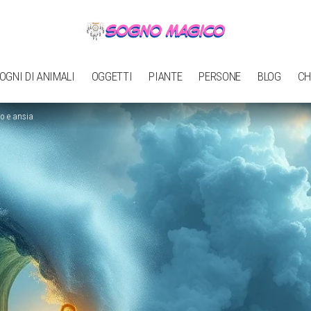
OGNI DI ANIMALI
OGGETTI
PIANTE
PERSONE
BLOG
CH
o e ansia