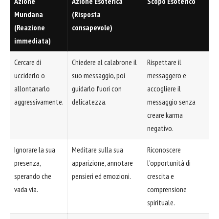
Azione
Azione Esoterica
Scopo Esoterico
Mundana
(Risposta
(Reazione
consapevole)
immediata)
Cercare di
Chiedere al calabrone il
Rispettare il
ucciderlo o
suo messaggio, poi
messaggero e
allontanarlo
guidarlo fuori con
accogliere il
aggressivamente.
delicatezza.
messaggio senza
creare karma
negativo.
Ignorare la sua
Meditare sulla sua
Riconoscere
presenza,
apparizione, annotare
l'opportunità di
sperando che
pensieri ed emozioni.
crescita e
vada via.
comprensione
spirituale.