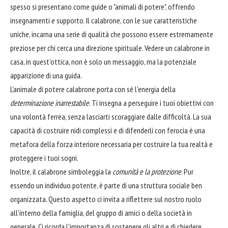
spesso si presentano come guide o "animali di potere", offrendo
insegnamenti e supporto. Il calabrone, con le sue caratteristiche
uniche, incarna una serie di qualità che possono essere estremamente
preziose per chi cerca una direzione spirituale. Vedere un calabrone in
casa, in quest'ottica, non è solo un messaggio, ma la potenziale
apparizione di una guida.
L'animale di potere calabrone porta con sé l'energia della
determinazione inarrestabile
. Ti insegna a perseguire i tuoi obiettivi con
una volontà ferrea, senza lasciarti scoraggiare dalle difficoltà. La sua
capacità di costruire nidi complessi e di difenderli con ferocia è una
metafora della forza interiore necessaria per costruire la tua realtà e
proteggere i tuoi sogni.
Inoltre, il calabrone simboleggia la
comunità e la protezione
. Pur
essendo un individuo potente, è parte di una struttura sociale ben
organizzata. Questo aspetto ci invita a riflettere sul nostro ruolo
all'interno della famiglia, del gruppo di amici o della società in
generale. Ci ricorda l'importanza di sostenere gli altri e di chiedere