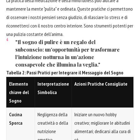
La pratica della meditazione e della mindfulness può aiutare a
mantenere la mente "pulita" e ordinata. Queste pratiche ci permettono
di osservare i nostri pensieri senza giudizio, di rilasciare lo stress e di
riconnetterci con il nostro centro interiore. Sono strumenti potenti per
una pulizia costante dell'anima.
"Il sogno di pulire è un regalo del
subconscio: un'opportunità per trasformare
l'intuizione notturna in un'azione
consapevole che illumina la veglia."
Tabella 2: Passi Pratici per Integrare il Messaggio del Sogno
Elemento
Interpretazione
Azioni Pratiche Consigliate
chiave del
Simbolica
Sogno
Cucina
Negligenza della
Iniziare un nuovo hobby
Sporca
creatività o della
creativo; migliorare le abitudini
nutrizione
alimentari; dedicarsi alla cura di
emotiva.
sé.