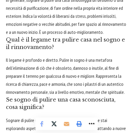
In generale, sognare di pulire una casa simboleggia un desiderio o una
necessità di purificazione, di fare ordine nella propria vita interiore ed
esteriore. Indica la volontà di liberarsi da stress, problemi irrisolti,
emozioni negative o vecchie abitudini, per fare spazio al rinnovamento
e a un nuovo inizio. È un processo di auto-miglioramento.
Qual è il legame tra pulire casa nel sogno e
il rinnovamento?
Il legame è profondo e diretto. Pulire in sogno è una metafora
dell'eliminazione di ciò che è obsoleto, dannoso o inutile, al fine di
preparare il terreno per qualcosa di nuovo e migliore. Rappresenta la
ricerca di chiarezza, pace e armonia, che sono i pilastri di un autentico
rinnovamento personale, sia a livello emotivo, mentale che spirituale.
Se sogno di pulire una casa sconosciuta,
cosa significa?
Sognare di pulire una casa sconosciuta può indicare che stai
esplorando aspetti inediti di te stesso o che ti stai adattando a nuove