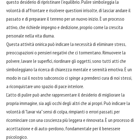
questo desiderio di ripristinare l'equilibrio. Pulire simboleggia la
volontà di affrontare e risolvere questioni irrisolte, di lasciar andare il
passato e di preparare il terreno per un nuovo inizio. È un processo
attivo, che richiede impegno e dedizione, proprio come la crescita
personale nella vita diurna.
Questa attività onirica può indicare la necessità di eliminare stress,
preoccupazioni o pensieri negativi che ci tormentano. Rimuovere la
polvere, lavare le superfici, riordinare gli oggetti, sono tutti atti che
simboleggiano la ricerca di chiarezza mentale e serenità emotiva. È un
modo in cui il nostro subconscio ci spinge a prenderci cura di noi stessi,
a riconquistare uno spazio di pace interiore.
L'atto di pulire può anche rappresentare il desiderio di migliorare la
propria immagine, sia agli occhi degli altri che ai propri. Può indicare la
volontà di "lavar via" sensi di colpa, rimpianti o errori passati, per
ricominciare con una coscienza più leggera e rinnovata. È un processo di
accettazione e di auto-perdono, fondamentale per il benessere
psicologico.