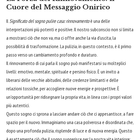
Cuore del Messaggio Onirico
Il
Significato del sogno pulire casa: rinnovamento
è una delle
interpretazioni più potenti e positive. Il nostro subconscio non si limita
a mostrarci ciò che non va, ma ci offre anche la via d'uscita, la
possibilità di trasformazione. La pulizia, in questo contesto, è il primo
passo verso un cambiamento profondo e duraturo.
Il rinnovamento di cui parla il sogno può manifestarsi su molteplici
livelli: emotivo, mentale, spirituale e persino fisico. È un invito a
liberarsi delle vecchie abitudini, delle credenze limitanti e delle
relazioni tossiche, per accogliere nuove energie e prospettive. È
un'opportunità per ridisegnare la propria vita, in linea con i propri valori
più autentici.
Questo sogno ci sprona a lasciare andare ciò che ci appesantisce, a fare
spazio per il nuovo. Immaginiamo una casa polverosa e disordinata che,
dopo una profonda pulizia, risplende di luce e di nuova energia. Questo
è esattamente ciò che il sogno suggerisce per la nostra vita interiore: