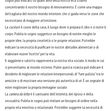
sogno può indicarci su quale area della nostra vita stiamo
concentrando il nostro bisogno di rinnovamento. È come una mappa
dettagliata del nostro mondo interiore, che ci guida verso le zone che
necessitano di maggiore attenzione.
La
cucina
è il cuore della casa, il luogo dove si prepara il cibo e si nutre il
corpo. Pulirla in sogno suggerisce un bisogno di nutrire meglio le
proprie idee, la propria creatività o le proprie relazioni. Potrebbe
indicare la necessità di purificare le nostre abitudini alimentari o di
elaborare nuove "ricette" per la vita.
Il
soggiorno
o salotto rappresenta la nostra vita sociale, il modo in cui
ci presentiamo al mondo esterno. Pulire questa stanza può indicare il
desiderio di migliorare le relazioni interpersonali, di "fare pulizia" tra le
amicizie o di mostrare una versione più autentica di sé. È un segnale di
voler migliorare la propria immagine sociale.
La
camera da letto
è il santuario dell'intimità, del riposo e della
sessualità. Pulirla in sogno può rivelare un bisogno di ordine nella
propria vita emotiva o relazionale. Potrebbe suggerire la necessità di