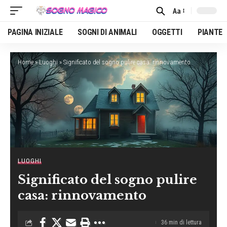
Aa
Font
Resizer
PAGINA INIZIALE
SOGNI DI ANIMALI
OGGETTI
PIANTE
Home
»
Luoghi
»
Significato del sogno pulire casa: rinnovamento
LUOGHI
Significato del sogno pulire
casa: rinnovamento
36 min di lettura