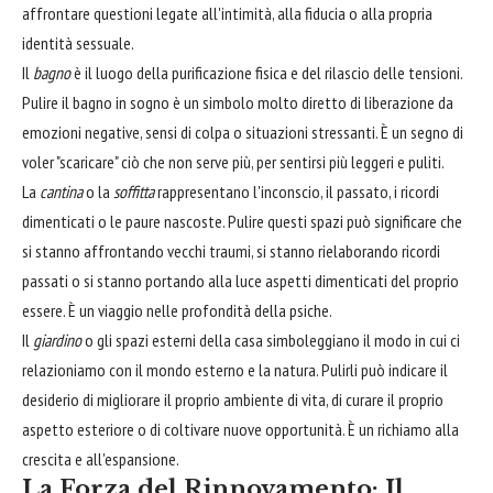
affrontare questioni legate all'intimità, alla fiducia o alla propria
identità sessuale.
Il
bagno
è il luogo della purificazione fisica e del rilascio delle tensioni.
Pulire il bagno in sogno è un simbolo molto diretto di liberazione da
emozioni negative, sensi di colpa o situazioni stressanti. È un segno di
voler "scaricare" ciò che non serve più, per sentirsi più leggeri e puliti.
La
cantina
o la
soffitta
rappresentano l'inconscio, il passato, i ricordi
dimenticati o le paure nascoste. Pulire questi spazi può significare che
si stanno affrontando vecchi traumi, si stanno rielaborando ricordi
passati o si stanno portando alla luce aspetti dimenticati del proprio
essere. È un viaggio nelle profondità della psiche.
Il
giardino
o gli spazi esterni della casa simboleggiano il modo in cui ci
relazioniamo con il mondo esterno e la natura. Pulirli può indicare il
desiderio di migliorare il proprio ambiente di vita, di curare il proprio
aspetto esteriore o di coltivare nuove opportunità. È un richiamo alla
crescita e all'espansione.
La Forza del Rinnovamento: Il