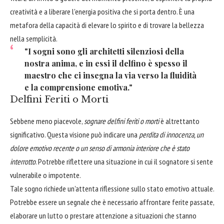
creatività e a liberare l'energia positiva che si porta dentro. È una
metafora della capacità di elevare lo spirito e di trovare la bellezza
nella semplicità.
"I sogni sono gli architetti silenziosi della
nostra anima, e in essi il delfino è spesso il
maestro che ci insegna la via verso la fluidità
e la comprensione emotiva."
Delfini Feriti o Morti
Sebbene meno piacevole,
sognare delfini feriti o morti
è altrettanto
significativo. Questa visione può indicare una
perdita di innocenza, un
dolore emotivo recente o un senso di armonia interiore che è stato
interrotto
. Potrebbe riflettere una situazione in cui il sognatore si sente
vulnerabile o impotente.
Tale sogno richiede un'attenta riflessione sullo stato emotivo attuale.
Potrebbe essere un segnale che è necessario affrontare ferite passate,
elaborare un lutto o prestare attenzione a situazioni che stanno