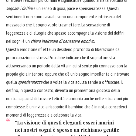
Una delle reazioni più comuni e significative quando si ha la fortuna di
sognare i delfini
è un senso di gioia, pace e spensieratezza. Questi
sentimenti non sono casuali; sono una componente intrinseca del
messaggio che il sogno vuole trasmettere. La sensazione di
leggerezza e di allegria che spesso accompagna la visione dei delfini
nei sogni è un
chiaro indicatore di benessere emotivo
.
Questa emozione riflette un desiderio profondo di liberazione da
preoccupazioni e stress. Potrebbe indicare che il sognatore sta
attraversando un periodo della vita in cui si sente più connesso con la
propria gioia interiore, oppure che c'è un bisogno impellente di ritrovare
quella
spensieratezza
che a volte la vita adulta tende a offuscare. Il
delfino, in questo contesto, diventa un promemoria giocoso della
nostra capacità di trovare felicità e armonia anche nelle situazioni più
complesse. È un invito a riscoprire il bambino che è in noi, a concederci
momenti di leggerezza e a celebrare la vita.
"La visione di questi eleganti esseri marini
nei nostri sogni è spesso un richiamo gentile