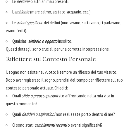
Le
persone
o altri animali presenti.
L'
ambiente
(mare calmo, agitato, acquario, ecc.).
Le
azioni specifiche
dei delfini (nuotavano, saltavano, ti parlavano,
erano feriti).
Qualsiasi
simbolo o oggetto
insolito.
Questi dettagli sono cruciali per una corretta interpretazione.
Riflettere sul Contesto Personale
Il sogno non esiste nel vuoto; è sempre un riflesso del tuo vissuto.
Dopo aver registrato il sogno, prenditi del tempo per riflettere sul tuo
contesto personale attuale. Chiediti:
Quali
sfide o preoccupazioni
sto affrontando nella mia vita in
questo momento?
Quali
desideri o aspirazioni
non realizzate porto dentro di me?
Ci sono stati
cambiamenti recenti
o eventi significativi?