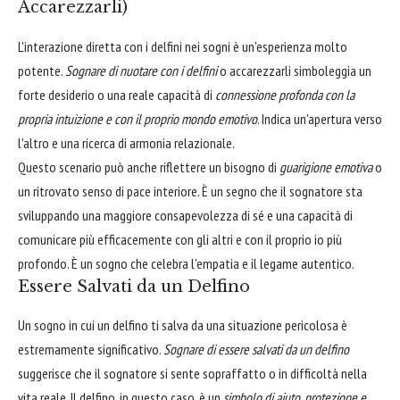
Accarezzarli)
L'interazione diretta con i delfini nei sogni è un'esperienza molto
potente.
Sognare di nuotare con i delfini
o accarezzarli simboleggia un
forte desiderio o una reale capacità di
connessione profonda con la
propria intuizione e con il proprio mondo emotivo
. Indica un'apertura verso
l'altro e una ricerca di armonia relazionale.
Questo scenario può anche riflettere un bisogno di
guarigione emotiva
o
un ritrovato senso di pace interiore. È un segno che il sognatore sta
sviluppando una maggiore consapevolezza di sé e una capacità di
comunicare più efficacemente con gli altri e con il proprio io più
profondo. È un sogno che celebra l'empatia e il legame autentico.
Essere Salvati da un Delfino
Un sogno in cui un delfino ti salva da una situazione pericolosa è
estremamente significativo.
Sognare di essere salvati da un delfino
suggerisce che il sognatore si sente sopraffatto o in difficoltà nella
vita reale. Il delfino, in questo caso, è un
simbolo di aiuto, protezione e