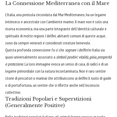
La Connessione Mediterranea con il Mare
L'Italia, una penisola circondata dal Mar Mediterraneo, ha un legame
intrinseco e ancestrale con l'ambiente marino. Il mare non è solo una
risorsa economica, ma una parte integrante dell'identità culturale e
spirituale di molte regioni. I delfini, abitanti comuni di queste acque,
sono da sempre venerati e considerati creature benevole.
Questa profonda connessione fa sì che
sognare i delfini
in Italia sia
quasi universalmente associato a
simboli positivi: vitalità, gioia, prosperità
e protezione
. La loro immagine evoca un senso di casa, di radici e di un
legame primordiale con la natura incontaminata. Non è raro sentire
storie di pescatori o marinai che attribuiscono ai delfini il ruolo di guide
o di portafortuna, un sentire che si riflette anche nell'inconscio
collettivo.
Tradizioni Popolari e Superstizioni
(Generalmente Positive)
Nelle tradizioni popolari italiane, gli animali hanno spesso un ruolo