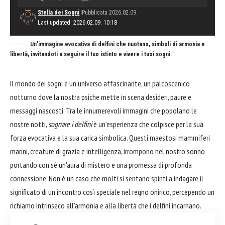
Stella dei Sogni
Pubblicata 2026.02.09.
Last updated: 2026.02.09. 10:18
Un'immagine evocativa di delfini che nuotano, simboli di armonia e
libertà, invitandoti a seguire il tuo istinto e vivere i tuoi sogni.
Il mondo dei sogni è un universo affascinante, un palcoscenico
notturno dove la nostra psiche mette in scena desideri, paure e
messaggi nascosti. Tra le innumerevoli immagini che popolano le
nostre notti,
sognare i delfini
è un'esperienza che colpisce per la sua
forza evocativa e la sua carica simbolica. Questi maestosi mammiferi
marini, creature di grazia e intelligenza, irrompono nel nostro sonno
portando con sé un'aura di mistero e una promessa di profonda
connessione. Non è un caso che molti si sentano spinti a indagare il
significato di un incontro così speciale nel regno onirico, percependo un
richiamo intrinseco all'armonia e alla libertà che i delfini incarnano.