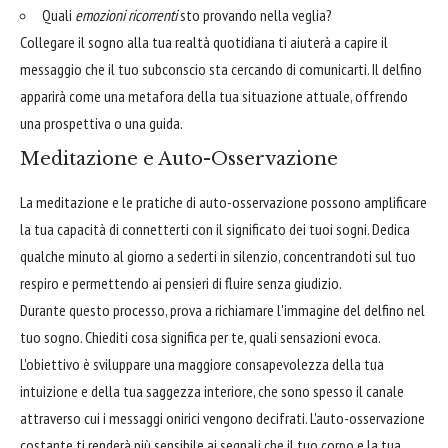
Quali
emozioni ricorrenti
sto provando nella veglia?
Collegare il sogno alla tua realtà quotidiana ti aiuterà a capire il
messaggio che il tuo subconscio sta cercando di comunicarti. Il delfino
apparirà come una metafora della tua situazione attuale, offrendo
una prospettiva o una guida.
Meditazione e Auto-Osservazione
La meditazione e le pratiche di auto-osservazione possono amplificare
la tua capacità di connetterti con il significato dei tuoi sogni. Dedica
qualche minuto al giorno a sederti in silenzio, concentrandoti sul tuo
respiro e permettendo ai pensieri di fluire senza giudizio.
Durante questo processo, prova a richiamare l'immagine del delfino nel
tuo sogno. Chiediti cosa significa per te, quali sensazioni evoca.
L'obiettivo è sviluppare una maggiore consapevolezza della tua
intuizione e della tua saggezza interiore, che sono spesso il canale
attraverso cui i messaggi onirici vengono decifrati. L'auto-osservazione
costante ti renderà più sensibile ai segnali che il tuo corpo e la tua