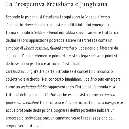
La Prospettiva Freudiana e Junghiana
Secondo la psicanalisi freudiana, i sogni sono la "via regia" verso
l'inconscio, dove desideri repressi e conflitti interiori emergono in
forma simbolica. Sebbene Freud non abbia specificamente trattato i
delfini, la loro apparizione potrebbe essere interpretata come un
simbolo di
libertà sessuale, fluidità emotiva
o il desiderio di liberarsi da
inibizioni. L'acqua, elemento primordiale, si collega spesso ai primi stadi
dello sviluppo psichico e ai moti più istintuali.
Carl Gustav Jung, d'altra parte, introdusse il concetto di inconscio
collettivo e archetipi. Nel contesto junghiano, il delfino può emergere
come un
archetipo del Sé
, rappresentando l'integrità, l'armonia e la
totalità della personalità. Può anche essere visto come un
animale
guida o un mediatore
tra il conscio e l'inconscio, aiutandoci a navigare le
acque profonde della psiche. Sognare i delfini potrebbe indicare un
processo di individuazione, un cammino verso la realizzazione del
proprio vero potenziale.