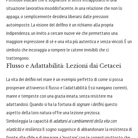
situazione lavorativa insoddisfacente, in una relazione che non lo
appaga, o semplicemente desidera liberarsi dalle pressioni
autoimposte. La visione del delfino è un richiamo alla propria
indipendenza, un invito a cercare nuove vie che permettano una
maggiore espressione di sé e una vita più autentica e senza vincoli. È un
simbolo che incoraggia a rompere le catene invisibili che ci
trattengono.
Flusso e Adattabilità: Lezioni dai Cetacei
La vita dei delfini nel mare è un esempio perfetto di come si possa
prosperare attraverso il flusso e l'adattabilità. Essi navigano correnti,
maree e tempeste con una grazia innata, senza resistere ma
adattandosi. Quando si ha la fortuna di
sognare i delfini
, questo
aspetto della loro natura offre una lezione preziosa.
Simboleggia la capacità di
adattarsi ai cambiamenti della vita con
elasticità e resilienza
. Il sogno suggerisce di abbandonare la resistenza di
fronte alle sfide e di imparare a "nuotare" con le correnti piuttosto che