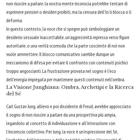
non riuscire a parlare, la nostra mente inconscia potrebbe tentare di
esprimere pensieri o desideri proibiti, ma la censura dell'Io li blocca o li
deforma.
In questo contesto, la voce che si spegne può simboleggiare un
desiderio sessuale inaccettabile, un'aggressività repressa verso figure
autoritarie, o una verità scomoda che la parte cosciente di noi non
vuole ammettere. Il blocco comunicativo sarebbe dunque un
meccanismo di difesa per evitare il confronto con contenuti psichici
troppo angoscianti. La frustrazione provata nel sogno è l'eco
dell'energia impiegata per mantenere questi contenuti nell'ombra.
La Visione Junghiana: Ombra, Archetipi e la Ricerca
del Sé
Carl Gustav Jung, allievo e poi dissidente di Freud, avrebbe approcciato
il sogno di non riuscire a parlare da una prospettiva più ampia,
legandolo al concetto di individuazione e all'interazione con
l'inconscio collettivo. Per Jung, la voce è un'espressione del Sé,
l'archetipo dell'interezza e della totalità psichica. L'incapacità di