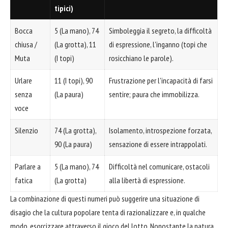
tipici)
Bocca
5 (La mano), 74
Simboleggia il segreto, la difficoltà
chiusa /
(La grotta), 11
di espressione, l'inganno (topi che
Muta
(I topi)
rosicchiano le parole).
Urlare
11 (I topi), 90
Frustrazione per l'incapacità di farsi
senza
(La paura)
sentire; paura che immobilizza.
voce
Silenzio
74 (La grotta),
Isolamento, introspezione forzata,
90 (La paura)
sensazione di essere intrappolati.
Parlare a
5 (La mano), 74
Difficoltà nel comunicare, ostacoli
fatica
(La grotta)
alla libertà di espressione.
La combinazione di questi numeri può suggerire una situazione di
disagio che la cultura popolare tenta di razionalizzare e, in qualche
modo, esorcizzare attraverso il gioco del lotto. Nonostante la natura