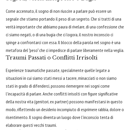
Come accennato, il sogno di non riuscire a parlare può essere un
segnale che stiamo portando il peso di un segreto. Che si tratti di una
verità importante che abbiamo paura di rivelare, di una confessione che
ci siamo negati, o di una bugia che ci logora, il nostro inconscio ci
spinge a confrontarci con essa. Il blocco della parola nel sogno è una
metafora del "peso" che ci impedisce di parlare liberamente nella veglia.
Traumi Passati o Conflitti Irrisolti
Esperienze traumatiche passate, specialmente quelle legate a
situazioni in cui siamo stati messi a tacere, minacciati o non siamo
stati in grado di difenderci, possono riemergere nei sogni come
l'incapacità di parlare. Anche conflitti irrisolti con figure significative
della nostra vita (genitori, ex partner) possono manifestarsi in questo
modo, riflettendo un desiderio incompiuto di esprimere rabbia, dolore o
risentimento. Il sogno diventa un luogo dove l'inconscio tenta di
elaborare questi vecchi traumi.