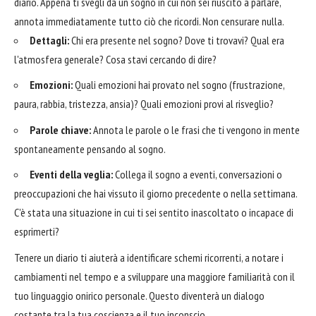
diario. Appena ti svegli da un sogno in cui non sei riuscito a parlare,
annota immediatamente tutto ciò che ricordi. Non censurare nulla.
Dettagli:
Chi era presente nel sogno? Dove ti trovavi? Qual era
l'atmosfera generale? Cosa stavi cercando di dire?
Emozioni:
Quali emozioni hai provato nel sogno (frustrazione,
paura, rabbia, tristezza, ansia)? Quali emozioni provi al risveglio?
Parole chiave:
Annota le parole o le frasi che ti vengono in mente
spontaneamente pensando al sogno.
Eventi della veglia:
Collega il sogno a eventi, conversazioni o
preoccupazioni che hai vissuto il giorno precedente o nella settimana.
C'è stata una situazione in cui ti sei sentito inascoltato o incapace di
esprimerti?
Tenere un diario ti aiuterà a identificare schemi ricorrenti, a notare i
cambiamenti nel tempo e a sviluppare una maggiore familiarità con il
tuo linguaggio onirico personale. Questo diventerà un dialogo
costante tra la tua coscienza e il tuo inconscio.