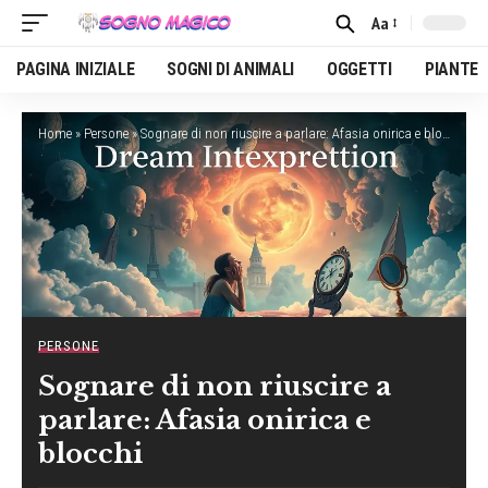
Aa
Font
Resizer
PAGINA INIZIALE
SOGNI DI ANIMALI
OGGETTI
PIANTE
Home
»
Persone
»
Sognare di non riuscire a parlare: Afasia onirica e blocchi
PERSONE
Sognare di non riuscire a
parlare: Afasia onirica e
blocchi