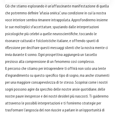
Ciò che stiamo esplorando è un'affascinante manifestazione di quella
che potremmo definire "afasia onirica", una condizione in cui la nostra
voce interiore sembra rimanere intrappolata. Approfondiremo insieme
le sue molteplici sfaccettature, spaziando dalle interpretazioni
psicologiche più celebri a quelle neuroscientifiche, toccando le
risonanze culturali e folcloristiche italiane, e offrendo spunti di
riflessione per decifrare questi messaggi silenti che la nostra mente ci
invia durante il sonno. Ogni prospettiva aggiungerà un tassello
prezioso alla comprensione di un fenomeno così complesso.
Il percorso che stiamo per intraprendere ti offrirà non solo una lente
d'ingrandimento su questo specifico tipo di sogno, ma anche strumenti
per una maggiore consapevolezza di te stesso. Scoprirai come i nostri
sogni possono agire da specchio delle nostre ansie quotidiane, delle
nostre paure inespresse e dei nostri desideri più nascosti. Ti guideremo
attraverso le possibili interpretazioni e ti forniremo strategie per
trasformare l'angoscia del non riuscire a parlare in un'opportunità di