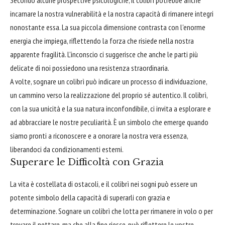
incarnare la nostra vulnerabilità e la nostra capacità di rimanere integri
nonostante essa. La sua piccola dimensione contrasta con l'enorme
energia che impiega, riflettendo la forza che risiede nella nostra
apparente fragilità. L'inconscio ci suggerisce che anche le parti più
delicate di noi possiedono una resistenza straordinaria.
A volte, sognare un colibrì può indicare un processo di individuazione,
un cammino verso la realizzazione del proprio sé autentico. Il colibrì,
con la sua unicità e la sua natura inconfondibile, ci invita a esplorare e
ad abbracciare le nostre peculiarità. È un simbolo che emerge quando
siamo pronti a riconoscere e a onorare la nostra vera essenza,
liberandoci da condizionamenti esterni.
Superare le Difficoltà con Grazia
La vita è costellata di ostacoli, e il colibrì nei sogni può essere un
potente simbolo della capacità di superarli con grazia e
determinazione. Sognare un colibrì che lotta per rimanere in volo o per
trovare il nettare, ma che alla fine riesce, può riflettere le vostre