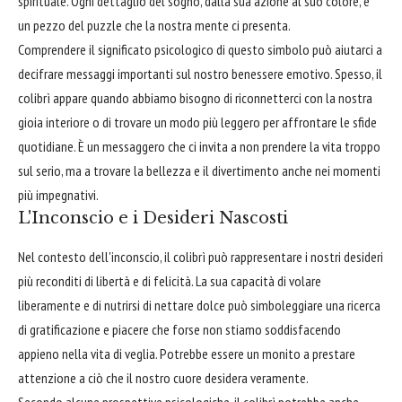
spirituale. Ogni dettaglio del sogno, dalla sua azione al suo colore, è
un pezzo del puzzle che la nostra mente ci presenta.
Comprendere il significato psicologico di questo simbolo può aiutarci a
decifrare messaggi importanti sul nostro benessere emotivo. Spesso, il
colibrì appare quando abbiamo bisogno di riconnetterci con la nostra
gioia interiore o di trovare un modo più leggero per affrontare le sfide
quotidiane. È un messaggero che ci invita a non prendere la vita troppo
sul serio, ma a trovare la bellezza e il divertimento anche nei momenti
più impegnativi.
L'Inconscio e i Desideri Nascosti
Nel contesto dell'inconscio, il colibrì può rappresentare i nostri desideri
più reconditi di libertà e di felicità. La sua capacità di volare
liberamente e di nutrirsi di nettare dolce può simboleggiare una ricerca
di gratificazione e piacere che forse non stiamo soddisfacendo
appieno nella vita di veglia. Potrebbe essere un monito a prestare
attenzione a ciò che il nostro cuore desidera veramente.
Secondo alcune prospettive psicologiche, il colibrì potrebbe anche