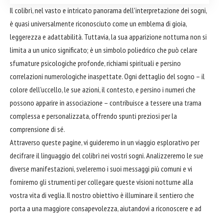
Il colibrì, nel vasto e intricato panorama dell'interpretazione dei sogni,
è quasi universalmente riconosciuto come un emblema di gioia,
leggerezza e adattabilità. Tuttavia, la sua apparizione notturna non si
limita a un unico significato; è un simbolo poliedrico che può celare
sfumature psicologiche profonde, richiami spirituali e persino
correlazioni numerologiche inaspettate. Ogni dettaglio del sogno – il
colore dell'uccello, le sue azioni, il contesto, e persino i numeri che
possono apparire in associazione – contribuisce a tessere una trama
complessa e personalizzata, offrendo spunti preziosi per la
comprensione di sé.
Attraverso queste pagine, vi guideremo in un viaggio esplorativo per
decifrare il linguaggio del colibrì nei vostri sogni. Analizzeremo le sue
diverse manifestazioni, sveleremo i suoi messaggi più comuni e vi
forniremo gli strumenti per collegare queste visioni notturne alla
vostra vita di veglia. Il nostro obiettivo è illuminare il sentiero che
porta a una maggiore consapevolezza, aiutandovi a riconoscere e ad