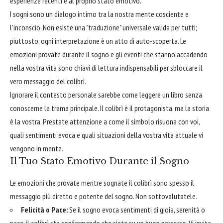
esperienze recenti e al proprio stato emotivo.
I sogni sono un dialogo intimo tra la nostra mente cosciente e
l'inconscio. Non esiste una "traduzione" universale valida per tutti;
piuttosto, ogni interpretazione è un atto di auto-scoperta. Le
emozioni provate durante il sogno e gli eventi che stanno accadendo
nella vostra vita sono chiavi di lettura indispensabili per sbloccare il
vero messaggio del colibrì.
Ignorare il contesto personale sarebbe come leggere un libro senza
conoscerne la trama principale. Il colibrì è il protagonista, ma la storia
è la vostra. Prestate attenzione a come il simbolo risuona con voi,
quali sentimenti evoca e quali situazioni della vostra vita attuale vi
vengono in mente.
Il Tuo Stato Emotivo Durante il Sogno
Le emozioni che provate mentre sognate il colibrì sono spesso il
messaggio più diretto e potente del sogno. Non sottovalutatele.
Felicità o Pace:
Se il sogno evoca sentimenti di gioia, serenità o
pace, il colibrì sta confermando che siete su un buon percorso. Vi invita