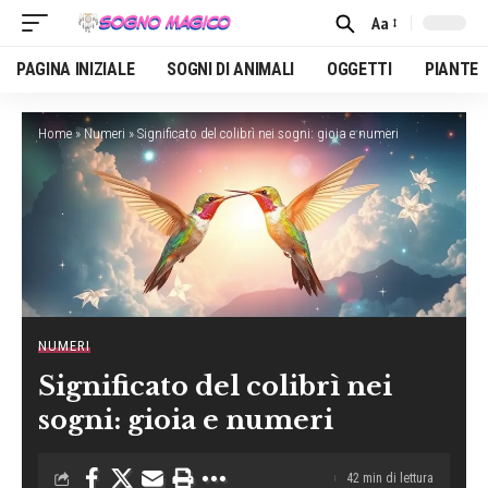
Aa
Font
Resizer
PAGINA INIZIALE
SOGNI DI ANIMALI
OGGETTI
PIANTE
Home
»
Numeri
»
Significato del colibrì nei sogni: gioia e numeri
NUMERI
Significato del colibrì nei
sogni: gioia e numeri
42 min di lettura