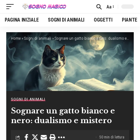
Aa
Font
Resizer
PAGINA INIZIALE
SOGNI DI ANIMALI
OGGETTI
PIANTE
Home
»
Sogni di animali
»
Sognare un gatto bianco e nero: dualismo e mistero
SOGNI DI ANIMALI
Sognare un gatto bianco e
nero: dualismo e mistero
50 min di lettura