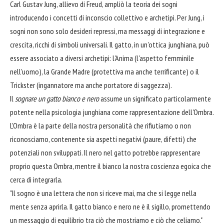
Carl Gustav Jung, allievo di Freud, ampliò la teoria dei sogni
introducendo i concetti di inconscio collettivo e archetipi. Per Jung, i
sogni non sono solo desideri repressi, ma messaggi di integrazione e
crescita, ricchi di simboli universali. Il gatto, in un'ottica junghiana, può
essere associato a diversi archetipi: l'Anima (l'aspetto femminile
nell'uomo), la Grande Madre (protettiva ma anche terrificante) o il
Trickster (ingannatore ma anche portatore di saggezza).
Il
sognare un gatto bianco e nero
assume un significato particolarmente
potente nella psicologia junghiana come rappresentazione dell'Ombra.
L'Ombra è la parte della nostra personalità che rifiutiamo o non
riconosciamo, contenente sia aspetti negativi (paure, difetti) che
potenziali non sviluppati. Il nero nel gatto potrebbe rappresentare
proprio questa Ombra, mentre il bianco la nostra coscienza egoica che
cerca di integrarla.
"Il sogno è una lettera che non si riceve mai, ma che si legge nella
mente senza aprirla. Il gatto bianco e nero ne è il sigillo, promettendo
un messaggio di equilibrio tra ciò che mostriamo e ciò che celiamo."