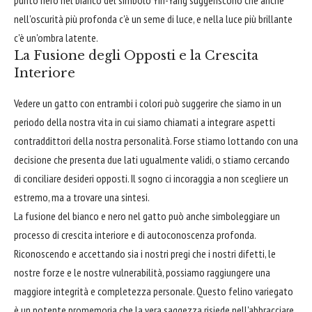
punto nero nel bianco del simbolo Yin-Yang suggeriscono che anche
nell'oscurità più profonda c'è un seme di luce, e nella luce più brillante
c'è un'ombra latente.
La Fusione degli Opposti e la Crescita
Interiore
Vedere un gatto con entrambi i colori può suggerire che siamo in un
periodo della nostra vita in cui siamo chiamati a integrare aspetti
contraddittori della nostra personalità. Forse stiamo lottando con una
decisione che presenta due lati ugualmente validi, o stiamo cercando
di conciliare desideri opposti. Il sogno ci incoraggia a non scegliere un
estremo, ma a trovare una sintesi.
La fusione del bianco e nero nel gatto può anche simboleggiare un
processo di crescita interiore e di autoconoscenza profonda.
Riconoscendo e accettando sia i nostri pregi che i nostri difetti, le
nostre forze e le nostre vulnerabilità, possiamo raggiungere una
maggiore integrità e completezza personale. Questo felino variegato
è un potente promemoria che la vera saggezza risiede nell'abbracciare