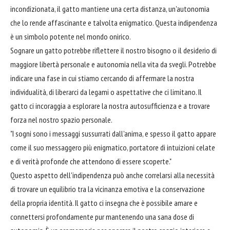
incondizionata, il gatto mantiene una certa distanza, un'autonomia
che lo rende affascinante e talvolta enigmatico. Questa indipendenza
è un simbolo potente nel mondo onirico.
Sognare un gatto potrebbe riflettere il nostro bisogno o il desiderio di
maggiore libertà personale e autonomia nella vita da svegli. Potrebbe
indicare una fase in cui stiamo cercando di affermare la nostra
individualità, di liberarci da legami o aspettative che ci limitano. Il
gatto ci incoraggia a esplorare la nostra autosufficienza e a trovare
forza nel nostro spazio personale.
"I sogni sono i messaggi sussurrati dall'anima, e spesso il gatto appare
come il suo messaggero più enigmatico, portatore di intuizioni celate
e di verità profonde che attendono di essere scoperte."
Questo aspetto dell'indipendenza può anche correlarsi alla necessità
di trovare un equilibrio tra la vicinanza emotiva e la conservazione
della propria identità. Il gatto ci insegna che è possibile amare e
connettersi profondamente pur mantenendo una sana dose di