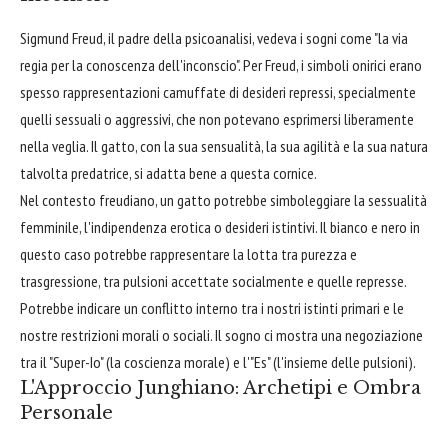
Sigmund Freud, il padre della psicoanalisi, vedeva i sogni come "la via
regia per la conoscenza dell'inconscio". Per Freud, i simboli onirici erano
spesso rappresentazioni camuffate di desideri repressi, specialmente
quelli sessuali o aggressivi, che non potevano esprimersi liberamente
nella veglia. Il gatto, con la sua sensualità, la sua agilità e la sua natura
talvolta predatrice, si adatta bene a questa cornice.
Nel contesto freudiano, un gatto potrebbe simboleggiare la sessualità
femminile, l'indipendenza erotica o desideri istintivi. Il bianco e nero in
questo caso potrebbe rappresentare la lotta tra purezza e
trasgressione, tra pulsioni accettate socialmente e quelle represse.
Potrebbe indicare un conflitto interno tra i nostri istinti primari e le
nostre restrizioni morali o sociali. Il sogno ci mostra una negoziazione
tra il "Super-Io" (la coscienza morale) e l'"Es" (l'insieme delle pulsioni).
L'Approccio Junghiano: Archetipi e Ombra
Personale