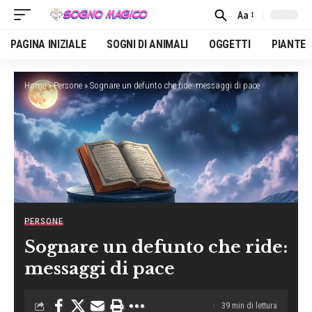
Aa
Font
Resizer
PAGINA INIZIALE
SOGNI DI ANIMALI
OGGETTI
PIANTE
Home
»
Persone
»
Sognare un defunto che ride: messaggi di pace
PERSONE
Sognare un defunto che ride:
messaggi di pace
39 min di lettura