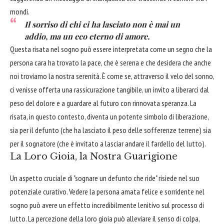
mondi.
Il sorriso di chi ci ha lasciato non è mai un
addio, ma un eco eterno di amore.
Questa risata nel sogno può essere interpretata come un segno che la
persona cara ha trovato la pace, che è serena e che desidera che anche
noi troviamo la nostra serenità. È come se, attraverso il velo del sonno,
ci venisse offerta una rassicurazione tangibile, un invito a liberarci dal
peso del dolore e a guardare al futuro con rinnovata speranza. La
risata, in questo contesto, diventa un potente simbolo di liberazione,
sia per il defunto (che ha lasciato il peso delle sofferenze terrene) sia
per il sognatore (che è invitato a lasciar andare il fardello del lutto).
La Loro Gioia, la Nostra Guarigione
Un aspetto cruciale di "sognare un defunto che ride" risiede nel suo
potenziale curativo. Vedere la persona amata felice e sorridente nel
sogno può avere un effetto incredibilmente lenitivo sul processo di
lutto. La percezione della loro gioia può alleviare il senso di colpa,