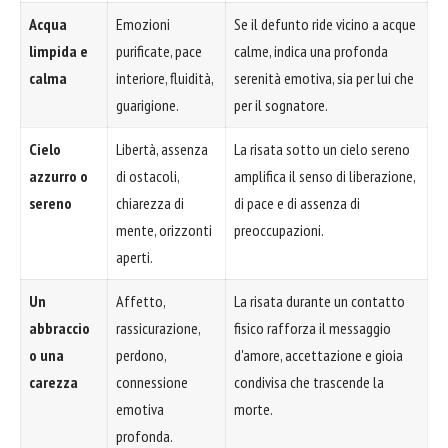
Acqua
Emozioni
Se il defunto ride vicino a acque
limpida e
purificate, pace
calme, indica una profonda
calma
interiore, fluidità,
serenità emotiva, sia per lui che
guarigione.
per il sognatore.
Cielo
Libertà, assenza
La risata sotto un cielo sereno
azzurro o
di ostacoli,
amplifica il senso di liberazione,
sereno
chiarezza di
di pace e di assenza di
mente, orizzonti
preoccupazioni.
aperti.
Un
Affetto,
La risata durante un contatto
abbraccio
rassicurazione,
fisico rafforza il messaggio
o una
perdono,
d'amore, accettazione e gioia
carezza
connessione
condivisa che trascende la
emotiva
morte.
profonda.