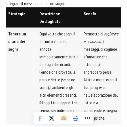
integrare il messaggio del tuo sogno:
Strategia
Descrizione
Benefici
Dettagliata
Tenere un
Ogni volta che sogni il
Permette di
registrare
diario dei
defunto che ride,
e analizzare
i
sogni
annota
messaggi, di cogliere
immediatamente tutti i
sfumature che
dettagli che ricordi:
altrimenti
l'emozione provata, le
andrebbero perse.
parole dette (se ce ne
Aiuta a monitorare il
sono), l'ambiente, gli
tuo progresso
altri elementi presenti.
nell'elaborazione del
Rileggi i tuoi appunti nel
lutto e a
tempo per individuare
comprendere meglio
schemi o evoluzioni.
la tua psiche.