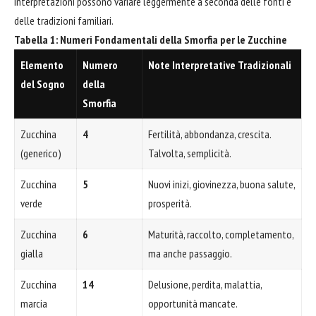
interpretazioni possono variare leggermente a seconda delle fonti e
delle tradizioni familiari.
Tabella 1: Numeri Fondamentali della Smorfia per le Zucchine
Elemento
Numero
Note Interpretative Tradizionali
del Sogno
della
Smorfia
Zucchina
4
Fertilità, abbondanza, crescita.
(generico)
Talvolta, semplicità.
Zucchina
5
Nuovi inizi, giovinezza, buona salute,
verde
prosperità.
Zucchina
6
Maturità, raccolto, completamento,
gialla
ma anche passaggio.
Zucchina
14
Delusione, perdita, malattia,
marcia
opportunità mancate.