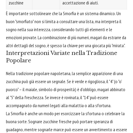
zucchine
accettazione di aiuti.
È importante sottolineare che la Smorfia è un sistema dinamico. Un
buon "smorfiato" non si limita a consultare una lista, ma interpreta il
sogno nella sua interezza, considerando tutti gli elementi e le
emozioni provate. La combinazione di più numeri, magari da estrarre da
altri dettagli del sogno, è spesso la chiave per una giocata più "mirata".
Interpretazioni Variate nella Tradizione
Popolare
Nella tradizione popolare napoletana, la semplice apparizione di una
zucchina può già essere un segnale. Se è verde e rigogliosa, il "4" (o "o'
puorco" – il maiale, simbolo di prosperità) è d'obbligo, magari abbinato
al "5" della freschezza. Se invece è rovinata, il "14" può essere
accompagnato da numeri legati alla malattia o alla sfortuna.
La Smorfia è anche un modo per esorcizzare la sfortuna o celebrare la
buona sorte. Sognare zucchine fresche può portare speranza di
guadagno, mentre sognarle marce può essere un avvertimento a essere