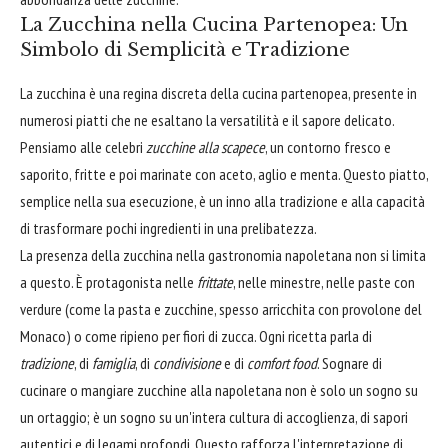
La Zucchina nella Cucina Partenopea: Un
Simbolo di Semplicità e Tradizione
La zucchina è una regina discreta della cucina partenopea, presente in
numerosi piatti che ne esaltano la versatilità e il sapore delicato.
Pensiamo alle celebri
zucchine alla scapece
, un contorno fresco e
saporito, fritte e poi marinate con aceto, aglio e menta. Questo piatto,
semplice nella sua esecuzione, è un inno alla tradizione e alla capacità
di trasformare pochi ingredienti in una prelibatezza.
La presenza della zucchina nella gastronomia napoletana non si limita
a questo. È protagonista nelle
frittate
, nelle minestre, nelle paste con
verdure (come la pasta e zucchine, spesso arricchita con provolone del
Monaco) o come ripieno per fiori di zucca. Ogni ricetta parla di
tradizione
, di
famiglia
, di
condivisione
e di
comfort food
. Sognare di
cucinare o mangiare zucchine alla napoletana non è solo un sogno su
un ortaggio; è un sogno su un'intera cultura di accoglienza, di sapori
autentici e di legami profondi. Questo rafforza l'interpretazione di