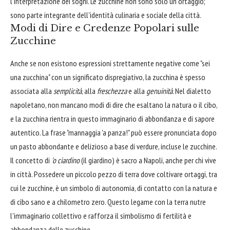
l'interpretazione dei sogni. Le zucchine non sono solo un ortaggio;
sono parte integrante dell'identità culinaria e sociale della città.
Modi di Dire e Credenze Popolari sulle
Zucchine
Anche se non esistono espressioni strettamente negative come "sei
una zucchina" con un significato dispregiativo, la zucchina è spesso
associata alla
semplicità
, alla
freschezza
e alla
genuinità
. Nel dialetto
napoletano, non mancano modi di dire che esaltano la natura o il cibo,
e la zucchina rientra in questo immaginario di abbondanza e di sapore
autentico. La frase "mannaggia 'a panza!" può essere pronunciata dopo
un pasto abbondante e delizioso a base di verdure, incluse le zucchine.
Il concetto di
'o ciardino
(il giardino) è sacro a Napoli, anche per chi vive
in città. Possedere un piccolo pezzo di terra dove coltivare ortaggi, tra
cui le zucchine, è un simbolo di autonomia, di contatto con la natura e
di cibo sano e a chilometro zero. Questo legame con la terra nutre
l'immaginario collettivo e rafforza il simbolismo di fertilità e
abbondanza delle zucchine.