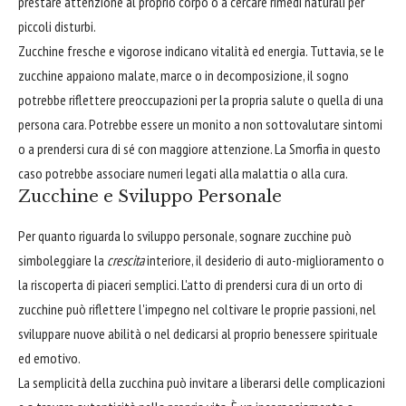
prestare attenzione al proprio corpo o a cercare rimedi naturali per
piccoli disturbi.
Zucchine fresche e vigorose indicano vitalità ed energia. Tuttavia, se le
zucchine appaiono malate, marce o in decomposizione, il sogno
potrebbe riflettere preoccupazioni per la propria salute o quella di una
persona cara. Potrebbe essere un monito a non sottovalutare sintomi
o a prendersi cura di sé con maggiore attenzione. La Smorfia in questo
caso potrebbe associare numeri legati alla malattia o alla cura.
Zucchine e Sviluppo Personale
Per quanto riguarda lo sviluppo personale, sognare zucchine può
simboleggiare la
crescita
interiore, il desiderio di auto-miglioramento o
la riscoperta di piaceri semplici. L'atto di prendersi cura di un orto di
zucchine può riflettere l'impegno nel coltivare le proprie passioni, nel
sviluppare nuove abilità o nel dedicarsi al proprio benessere spirituale
ed emotivo.
La semplicità della zucchina può invitare a liberarsi delle complicazioni