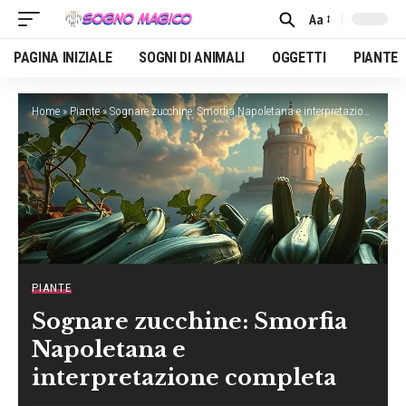
Aa
Font
Resizer
PAGINA INIZIALE
SOGNI DI ANIMALI
OGGETTI
PIANTE
Home
»
Piante
»
Sognare zucchine: Smorfia Napoletana e interpretazione completa
PIANTE
Sognare zucchine: Smorfia
Napoletana e
interpretazione completa