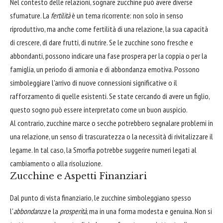
Nel contesto delle relazioni, sognare zucchine può avere diverse
sfumature. La
fertilità
è un tema ricorrente: non solo in senso
riproduttivo, ma anche come fertilità di una relazione, la sua capacità
di crescere, di dare frutti, di nutrire. Se le zucchine sono fresche e
abbondanti, possono indicare una fase prospera per la coppia o per la
famiglia, un periodo di armonia e di abbondanza emotiva. Possono
simboleggiare l'arrivo di nuove connessioni significative o il
rafforzamento di quelle esistenti. Se state cercando di avere un figlio,
questo sogno può essere interpretato come un buon auspicio.
Al contrario, zucchine marce o secche potrebbero segnalare problemi in
una relazione, un senso di trascuratezza o la necessità di rivitalizzare il
legame. In tal caso, la Smorfia potrebbe suggerire numeri legati al
cambiamento o alla risoluzione.
Zucchine e Aspetti Finanziari
Dal punto di vista finanziario, le zucchine simboleggiano spesso
l'
abbondanza
e la
prosperità
, ma in una forma modesta e genuina. Non si