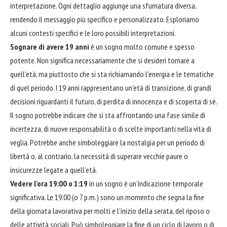
interpretazione. Ogni dettaglio aggiunge una sfumatura diversa,
rendendo il messaggio più specifico e personalizzato. Esploriamo
alcuni contesti specifici e le loro possibili interpretazioni.
Sognare di avere 19 anni
è un sogno molto comune e spesso
potente. Non significa necessariamente che si desideri tornare a
quell'età, ma piuttosto che si sta richiamando l'energia e le tematiche
di quel periodo. I 19 anni rappresentano un'età di transizione, di grandi
decisioni riguardanti il futuro, di perdita di innocenza e di scoperta di sé.
Il sogno potrebbe indicare che si sta affrontando una fase simile di
incertezza, di nuove responsabilità o di scelte importanti nella vita di
veglia. Potrebbe anche simboleggiare la nostalgia per un periodo di
libertà o, al contrario, la necessità di superare vecchie paure o
insicurezze legate a quell'età.
Vedere l'ora 19:00 o 1:19
in un sogno è un'indicazione temporale
significativa. Le 19:00 (o 7 p.m.) sono un momento che segna la fine
della giornata lavorativa per molti e l'inizio della serata, del riposo o
delle attività sociali. Può simboleggiare la fine di un ciclo di lavoro o di