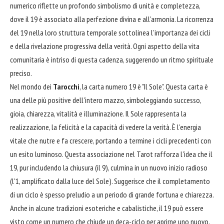
numerico riflette un profondo simbolismo di unità e completezza,
dove il 19 è associato alla perfezione divina e all'armonia. La ricorrenza
del 19 nella loro struttura temporale sottolinea l'importanza dei cicli
e della rivelazione progressiva della verità. Ogni aspetto della vita
comunitaria è intriso di questa cadenza, suggerendo un ritmo spirituale
preciso.
Nel mondo dei
Tarocchi
, la carta numero 19 è "Il Sole". Questa carta è
una delle più positive dell'intero mazzo, simboleggiando successo,
gioia, chiarezza, vitalità e illuminazione. Il Sole rappresenta la
realizzazione, la felicità e la capacità di vedere la verità. È l'energia
vitale che nutre e fa crescere, portando a termine i cicli precedenti con
un esito luminoso. Questa associazione nel Tarot rafforza l'idea che il
19, pur includendo la chiusura (il 9), culmina in un nuovo inizio radioso
(l'1, amplificato dalla luce del Sole). Suggerisce che il completamento
di un ciclo è spesso preludio a un periodo di grande fortuna e chiarezza.
Anche in alcune tradizioni esoteriche e cabalistiche, il 19 può essere
visto come un numero che chiude un deca-ciclo per aprirne uno nuovo,