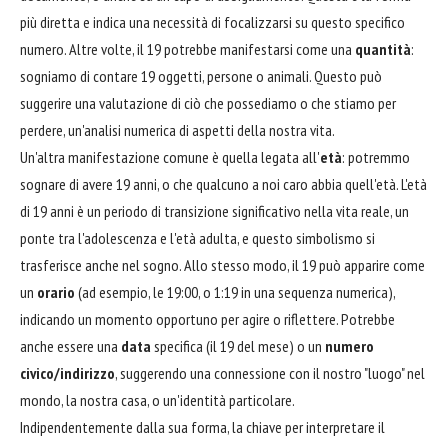
più diretta e indica una necessità di focalizzarsi su questo specifico
numero. Altre volte, il 19 potrebbe manifestarsi come una
quantità
:
sogniamo di contare 19 oggetti, persone o animali. Questo può
suggerire una valutazione di ciò che possediamo o che stiamo per
perdere, un'analisi numerica di aspetti della nostra vita.
Un'altra manifestazione comune è quella legata all'
età
: potremmo
sognare di avere 19 anni, o che qualcuno a noi caro abbia quell'età. L'età
di 19 anni è un periodo di transizione significativo nella vita reale, un
ponte tra l'adolescenza e l'età adulta, e questo simbolismo si
trasferisce anche nel sogno. Allo stesso modo, il 19 può apparire come
un
orario
(ad esempio, le 19:00, o 1:19 in una sequenza numerica),
indicando un momento opportuno per agire o riflettere. Potrebbe
anche essere una
data
specifica (il 19 del mese) o un
numero
civico/indirizzo
, suggerendo una connessione con il nostro "luogo" nel
mondo, la nostra casa, o un'identità particolare.
Indipendentemente dalla sua forma, la chiave per interpretare il