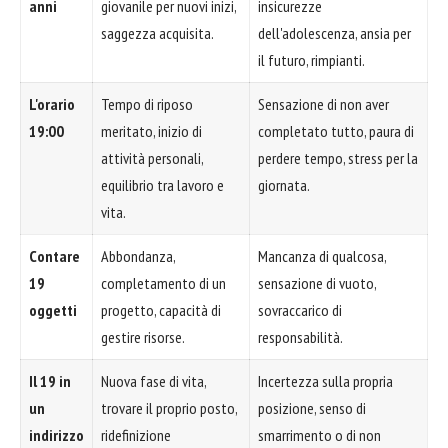
anni
giovanile per nuovi inizi,
insicurezze
saggezza acquisita.
dell'adolescenza, ansia per
il futuro, rimpianti.
L'orario
Tempo di riposo
Sensazione di non aver
19:00
meritato, inizio di
completato tutto, paura di
attività personali,
perdere tempo, stress per la
equilibrio tra lavoro e
giornata.
vita.
Contare
Abbondanza,
Mancanza di qualcosa,
19
completamento di un
sensazione di vuoto,
oggetti
progetto, capacità di
sovraccarico di
gestire risorse.
responsabilità.
Il 19 in
Nuova fase di vita,
Incertezza sulla propria
un
trovare il proprio posto,
posizione, senso di
indirizzo
ridefinizione
smarrimento o di non