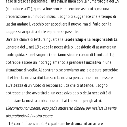
fase di crescita personale. Tuttavia, in linea con la numerologia del 19
(che riduce all'1), questa fine non è un termine assoluto, ma una
preparazione a un nuovo inizio. Il sogno ci suggerisce che è tempo di
lasciar andare il vecchio per accogliere il nuovo, ma di farlo con la
saggezza acquisita dalle esperienze passate.
Un'altra chiave di lettura riguarda la
leadership e la responsabilità
.
L'energia del 1 nel 19 evoca la necessità o il desiderio di assumere un
ruolo guida. Se nel sogno ci sentiamo sicuri e capaci di fronte al 19,
potrebbe essere un incoraggiamento a prendere l'iniziativa in una
situazione di veglia. Al contrario, se proviamo ansia o paura, potrebbe
riflettere la nostra riluttanza o la nostra percezione di non essere
all'altezza di un ruolo di responsabilità che ci attende. Il sogno
potrebbe anche avvertirci di un eccessivo ego o della necessità di
bilanciare la nostra ambizione con l'attenzione per gli altri.
L'inconscio non mente; esso parla attraverso simboli per rivelare la verità
più profonda del nostro essere.
Il 19, con l'influenza del 9, ci parla anche di
umanitarismo e