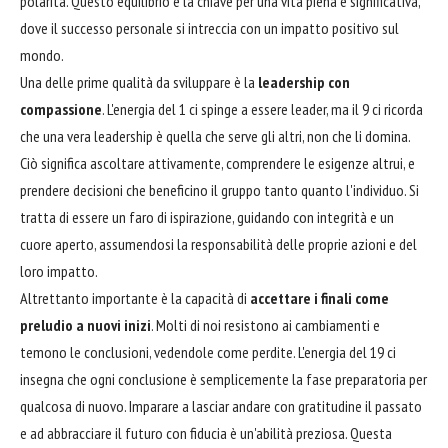
polarità. Questo equilibrio è la chiave per una vita piena e significativa,
dove il successo personale si intreccia con un impatto positivo sul
mondo.
Una delle prime qualità da sviluppare è la
leadership con
compassione
. L'energia del 1 ci spinge a essere leader, ma il 9 ci ricorda
che una vera leadership è quella che serve gli altri, non che li domina.
Ciò significa ascoltare attivamente, comprendere le esigenze altrui, e
prendere decisioni che beneficino il gruppo tanto quanto l'individuo. Si
tratta di essere un faro di ispirazione, guidando con integrità e un
cuore aperto, assumendosi la responsabilità delle proprie azioni e del
loro impatto.
Altrettanto importante è la capacità di
accettare i finali come
preludio a nuovi inizi
. Molti di noi resistono ai cambiamenti e
temono le conclusioni, vedendole come perdite. L'energia del 19 ci
insegna che ogni conclusione è semplicemente la fase preparatoria per
qualcosa di nuovo. Imparare a lasciar andare con gratitudine il passato
e ad abbracciare il futuro con fiducia è un'abilità preziosa. Questa