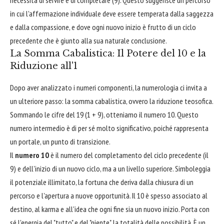
necessità di servire e di completare (9). Questo suggerisce un percorso
in cui l'affermazione individuale deve essere temperata dalla saggezza
e dalla compassione, e dove ogni nuovo inizio è frutto di un ciclo
precedente che è giunto alla sua naturale conclusione.
La Somma Cabalistica: Il Potere del 10 e la
Riduzione all'1
Dopo aver analizzato i numeri componenti, la numerologia ci invita a
un ulteriore passo: la somma cabalistica, ovvero la riduzione teosofica.
Sommando le cifre del 19 (1 + 9), otteniamo il numero 10. Questo
numero intermedio è di per sé molto significativo, poiché rappresenta
un portale, un punto di transizione.
Il
numero 10
è il numero del completamento del ciclo precedente (il
9) e dell'inizio di un nuovo ciclo, ma a un livello superiore. Simboleggia
il potenziale illimitato, la fortuna che deriva dalla chiusura di un
percorso e l'apertura a nuove opportunità. Il 10 è spesso associato al
destino, al karma e all'idea che ogni fine sia un nuovo inizio. Porta con
sé l'energia del "tutto" e del "niente", la totalità delle possibilità. È un