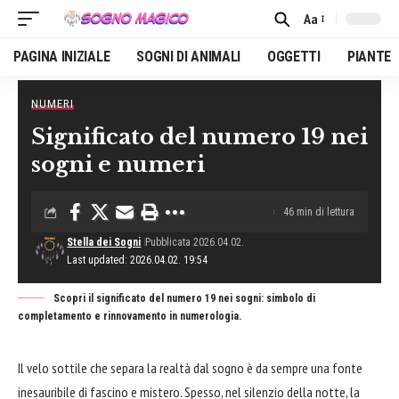
Aa
Font
Resizer
PAGINA INIZIALE
SOGNI DI ANIMALI
OGGETTI
PIANTE
NUMERI
Home
»
Numeri
»
Significato del numero 19 nei sogni e numeri
Significato del numero 19 nei
sogni e numeri
46 min di lettura
Stella dei Sogni
Pubblicata 2026.04.02.
Last updated: 2026.04.02. 19:54
Scopri il significato del numero 19 nei sogni: simbolo di
completamento e rinnovamento in numerologia.
Il velo sottile che separa la realtà dal sogno è da sempre una fonte
inesauribile di fascino e mistero. Spesso, nel silenzio della notte, la