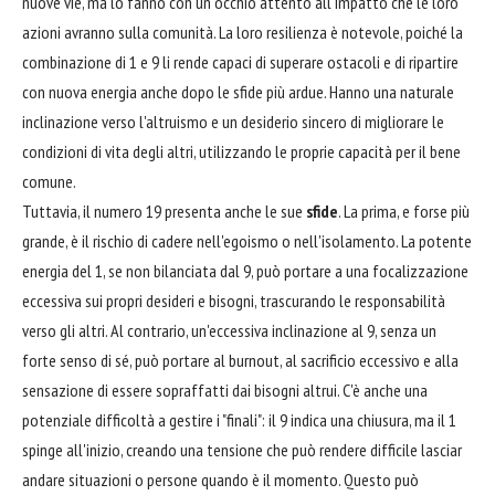
nuove vie, ma lo fanno con un occhio attento all'impatto che le loro
azioni avranno sulla comunità. La loro resilienza è notevole, poiché la
combinazione di 1 e 9 li rende capaci di superare ostacoli e di ripartire
con nuova energia anche dopo le sfide più ardue. Hanno una naturale
inclinazione verso l'altruismo e un desiderio sincero di migliorare le
condizioni di vita degli altri, utilizzando le proprie capacità per il bene
comune.
Tuttavia, il numero 19 presenta anche le sue
sfide
. La prima, e forse più
grande, è il rischio di cadere nell'egoismo o nell'isolamento. La potente
energia del 1, se non bilanciata dal 9, può portare a una focalizzazione
eccessiva sui propri desideri e bisogni, trascurando le responsabilità
verso gli altri. Al contrario, un'eccessiva inclinazione al 9, senza un
forte senso di sé, può portare al burnout, al sacrificio eccessivo e alla
sensazione di essere sopraffatti dai bisogni altrui. C'è anche una
potenziale difficoltà a gestire i "finali": il 9 indica una chiusura, ma il 1
spinge all'inizio, creando una tensione che può rendere difficile lasciar
andare situazioni o persone quando è il momento. Questo può