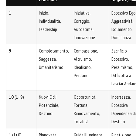
1
Inizio,
Iniziativa,
Eccessivo Ego
Individualità,
Coraggio,
Aggressività,
Leadership
Autostima,
Isolamento,
Innovazione
Dominanza
9
Completamento,
Compassione,
Sacrificio
Saggezza,
Altruismo,
Eccessivo,
Umanitarismo
Idealismo,
Pessimismo,
Perdono
Difficoltà a
Lasciar Andar
10
(1+9)
Nuovi Cicli,
Opportunità,
Incertezza,
Potenziale,
Fortuna,
Eccessiva
Destino
Rinnovamento,
Dipendenza d
Totalità
Destino
1
(1+0)
Rinnovata
Guida Illuminata,
Ripetizione