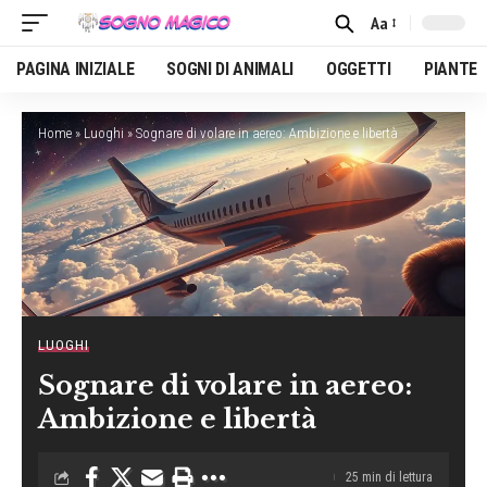
Aa
Font
Resizer
PAGINA INIZIALE
SOGNI DI ANIMALI
OGGETTI
PIANTE
Home
»
Luoghi
»
Sognare di volare in aereo: Ambizione e libertà
LUOGHI
Sognare di volare in aereo:
Ambizione e libertà
25 min di lettura