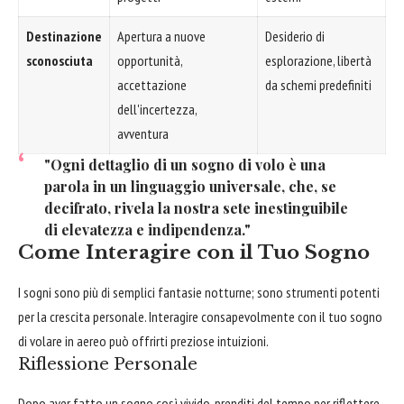
Destinazione
Apertura a nuove
Desiderio di
sconosciuta
opportunità,
esplorazione, libertà
accettazione
da schemi predefiniti
dell'incertezza,
avventura
"Ogni dettaglio di un sogno di volo è una
parola in un linguaggio universale, che, se
decifrato, rivela la nostra sete inestinguibile
di elevatezza e indipendenza."
Come Interagire con il Tuo Sogno
I sogni sono più di semplici fantasie notturne; sono strumenti potenti
per la crescita personale. Interagire consapevolmente con il tuo sogno
di volare in aereo può offrirti preziose intuizioni.
Riflessione Personale
Dopo aver fatto un sogno così vivido, prenditi del tempo per riflettere.