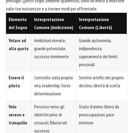
prestigio. Questi sogni, sebbene spaventosi, sono un invito a riflettere
sulle tue insicurezze e a trovare modi per affrontarle.
Elemento
Interpretazione
Interpretazione
del Sogno
Comune (Ambizione)
Comune (Libertà)
Volare ad
Ambizioni elevate,
Grande autonomia,
alta quota
grande potenziale,
indipendenza,
successo imminente
superamento dei limiti
personali
Essere il
Controllo sulla propria
Sentirsi artefici del proprio
pilota
vita, leadership, forte
destino, libertà di scelta
determinazione
Volo
Percorso verso gli
Stato d'animo libero da
sereno e
obiettivi privo di
preoccupazioni, pace
tranquillo
ostacoli, fiducia nel
interiore
successo