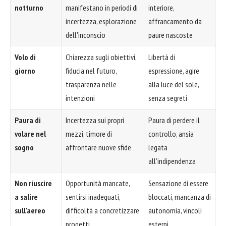
notturno
manifestano in periodi di
interiore,
incertezza, esplorazione
affrancamento da
dell'inconscio
paure nascoste
Volo di
Chiarezza sugli obiettivi,
Libertà di
giorno
fiducia nel futuro,
espressione, agire
trasparenza nelle
alla luce del sole,
intenzioni
senza segreti
Paura di
Incertezza sui propri
Paura di perdere il
volare nel
mezzi, timore di
controllo, ansia
sogno
affrontare nuove sfide
legata
all'indipendenza
Non riuscire
Opportunità mancate,
Sensazione di essere
a salire
sentirsi inadeguati,
bloccati, mancanza di
sull'aereo
difficoltà a concretizzare
autonomia, vincoli
progetti
esterni