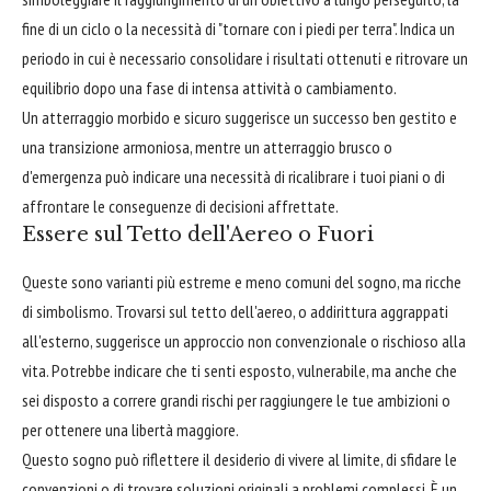
fine di un ciclo o la necessità di "tornare con i piedi per terra". Indica un
periodo in cui è necessario consolidare i risultati ottenuti e ritrovare un
equilibrio dopo una fase di intensa attività o cambiamento.
Un atterraggio morbido e sicuro suggerisce un successo ben gestito e
una transizione armoniosa, mentre un atterraggio brusco o
d'emergenza può indicare una necessità di ricalibrare i tuoi piani o di
affrontare le conseguenze di decisioni affrettate.
Essere sul Tetto dell'Aereo o Fuori
Queste sono varianti più estreme e meno comuni del sogno, ma ricche
di simbolismo. Trovarsi sul tetto dell'aereo, o addirittura aggrappati
all'esterno, suggerisce un approccio non convenzionale o rischioso alla
vita. Potrebbe indicare che ti senti esposto, vulnerabile, ma anche che
sei disposto a correre grandi rischi per raggiungere le tue ambizioni o
per ottenere una libertà maggiore.
Questo sogno può riflettere il desiderio di vivere al limite, di sfidare le
convenzioni o di trovare soluzioni originali a problemi complessi. È un