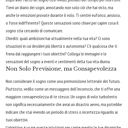
Tieni un diario dei sogni, annotando non solo ciò che hai visto, ma
anche le emozioni provate durante il volo. Ti sentivi euforico, ansioso,
o forse indifferente? Queste sensazioni sono chiavi per capire cosa il
sogno stia cercando di comunicare.
Chiediti: quali ambizioni hai attualmente nella tua vita? Ci sono
situazioni in cui desideri più libertà o autonomia? C'è qualcosa che ti
frena dal raggiungere i tuoi obiettivi? Collega le immagini e le
sensazioni del sogno a eventi e sentimenti della tua vita diurna.
Non Solo Previsione, ma Consapevolezza
Non considerare il sogno come una premonizione letterale del futuro.
Piuttosto, vedilo come un messaggero dell'inconscio, che ti offre una
maggiore consapevolezza di te stesso. Un sogno di volo turbolento
non significa necessariamente che avrai un disastro aereo, ma potrebbe
indicare che stai vivendo un periodo di stress o incertezza riguardo ai
tuoi obiettivi.
L'obiettivo è usare queste intuizioni per capire meglio le tue dinamiche