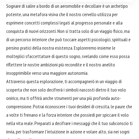
Sognare di salire a bordo di un aeromobile e decollare è un archetipo
potente, una metafora visiva che il nostro cervello utilizza per
esprimere concetti complessi legati al progresso personale e alla
conquista di nuovi orizzonti. Non si tratta solo di un viaggio fisico, ma
di un percorso interiore che può toccare aspetti psicologici, spirituali e
persino pratici della nostra esistenza. Esploreremo insieme le
molteplici sfaccettature di questo sogno, svelando come esso possa
riflettere le nostre ambizioni più recondite e il nostro anelito
insopprimibile verso una maggiore autonomia.
Attraverso questa esplorazione, ti accompagnerò in un viaggio di
scoperta che non solo decifrerà i simboli nascosti dietro il tuo volo
onirico, ma ti offrirà anche strumenti per una più profonda auto-
comprensione. Potrai riconoscere i tuoi desideri di crescita, le paure che
a volte ti frenano e la forza interiore che possiedi per spiccare il volo
nella vita reale. Preparati a decifrare i messaggi che il tuo subconscio ti
invia, per trasformare l'intuizione in azione e volare alto, sia nei sogni