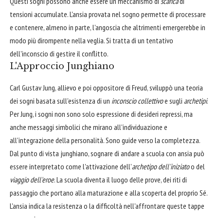
Questi sogni possono anche essere un meccanismo di
scarica
di
tensioni accumulate. L'ansia provata nel sogno permette di processare
e contenere, almeno in parte, l'angoscia che altrimenti emergerebbe in
modo più dirompente nella veglia. Si tratta di un tentativo
dell'inconscio di gestire il conflitto.
L'Approccio Junghiano
Carl Gustav Jung, allievo e poi oppositore di Freud, sviluppò una teoria
dei sogni basata sull'esistenza di un
inconscio collettivo
e sugli
archetipi
.
Per Jung, i sogni non sono solo espressione di desideri repressi, ma
anche messaggi simbolici che mirano all'individuazione e
all'integrazione della personalità. Sono guide verso la completezza.
Dal punto di vista junghiano, sognare di andare a scuola con ansia può
essere interpretato come l'attivazione dell'
archetipo dell'iniziato
o del
viaggio dell'eroe
. La scuola diventa il luogo delle prove, dei riti di
passaggio che portano alla maturazione e alla scoperta del proprio Sé.
L'ansia indica la resistenza o la difficoltà nell'affrontare queste tappe