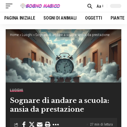
Aa
Font
Resizer
PAGINA INIZIALE
SOGNI DI ANIMALI
OGGETTI
PIANTE
Home
»
Luoghi
»
Sognare di andare a scuola: ansia da prestazione
LUOGHI
Sognare di andare a scuola:
ansia da prestazione
27 min di lettura