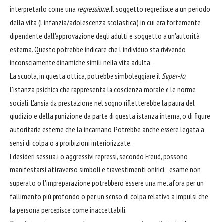
interpretarlo come una
regressione
. Il soggetto regredisce a un periodo
della vita (l'infanzia/adolescenza scolastica) in cui era fortemente
dipendente dall'approvazione degli adulti e soggetto a un'autorità
esterna. Questo potrebbe indicare che l'individuo sta rivivendo
inconsciamente dinamiche simili nella vita adulta.
La scuola, in questa ottica, potrebbe simboleggiare il
Super-Io
,
l'istanza psichica che rappresenta la coscienza morale e le norme
sociali. L'ansia da prestazione nel sogno rifletterebbe la paura del
giudizio e della punizione da parte di questa istanza interna, o di figure
autoritarie esterne che la incarnano. Potrebbe anche essere legata a
sensi di colpa o a proibizioni interiorizzate.
I desideri sessuali o aggressivi repressi, secondo Freud, possono
manifestarsi attraverso simboli e travestimenti onirici. L'esame non
superato o l'impreparazione potrebbero essere una metafora per un
fallimento più profondo o per un senso di colpa relativo a impulsi che
la persona percepisce come inaccettabili.