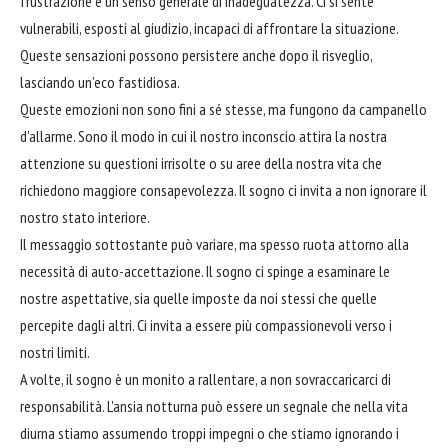
frustrazione e un senso generale di inadeguatezza. Ci si sente
vulnerabili, esposti al giudizio, incapaci di affrontare la situazione.
Queste sensazioni possono persistere anche dopo il risveglio,
lasciando un'eco fastidiosa.
Queste emozioni non sono fini a sé stesse, ma fungono da campanello
d'allarme. Sono il modo in cui il nostro inconscio attira la nostra
attenzione su questioni irrisolte o su aree della nostra vita che
richiedono maggiore consapevolezza. Il sogno ci invita a non ignorare il
nostro stato interiore.
Il messaggio sottostante può variare, ma spesso ruota attorno alla
necessità di auto-accettazione. Il sogno ci spinge a esaminare le
nostre aspettative, sia quelle imposte da noi stessi che quelle
percepite dagli altri. Ci invita a essere più compassionevoli verso i
nostri limiti.
A volte, il sogno è un monito a rallentare, a non sovraccaricarci di
responsabilità. L'ansia notturna può essere un segnale che nella vita
diurna stiamo assumendo troppi impegni o che stiamo ignorando i