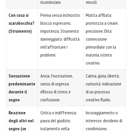
ricominciare.
vincoli.
Con cosa si
Penna senza inchiostro:
Matita affilata:
scarabocchia?
blocco espressivo,
prontezza a creare,
(Strumento)
impotenza. Strumento
precisione. Dita:
danneggiato: difficoltà
connessione
nell'affrontare i
primordiale con la
problemi.
materia, istinto
creativo.
Sensazione
Ansia, frustrazione,
Calma, gioia, libertà,
predominante
senso di urgenza:
curiosità: indicazione
durante il
riflesso di stress e
di un processo
sogno
confusione.
creativo fluido.
Reazione
Critica o indifferenza:
Incoraggiamento o
degli altri nel
paura del giudizio,
interesse: desiderio di
sogno (se
isolamento nella
condivisione,