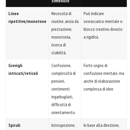
Simbolico
Linee
Necessità di
Può indicare
ripetitive/monotone
routine, ansia da
sovraccarico mentale o
prestazione,
blocco creativo dovuto
monotonia,
a rigidità.
ricerca di
stabilità.
Grovigli
Confusione,
Forte segno di
intricati/reticoli
complessità di
confusione mentale, ma
pensieri,
anche di elaborazione
sentimenti
complessa di idee.
ingarbugliati,
difficoltà di
orientamento.
Spirali
Introspezione,
In base alla direzione,