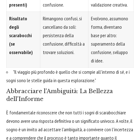
presenti)
confusione.
validazione creativa.
Risultato
Rimangono confusi, si
Evolvono, assumono
degli
cancellano da soli:
forma, diventano
scarabocchi
persistenza della
base per altro:
(se
confusione, difficoltà a
superamento della
osservabile)
trovare soluzioni.
confusione, sviluppo
di idee.
"Il viaggio più profondo è quello che si compie all'interno di sé, e i
sogni sono le stelle guida in questa esplorazione."
Abbracciare l'Ambiguità: La Bellezza
dell'Informe
È fondamentale riconoscere che non tutti i sogni di scarabocchiare
devono avere una risposta definitiva o un significato univoco. A volte, il
sogno è un invito ad accettare l'ambiguità, a convivere con l'incertezza
e a comprendere che il processo è tanto importante quanto il