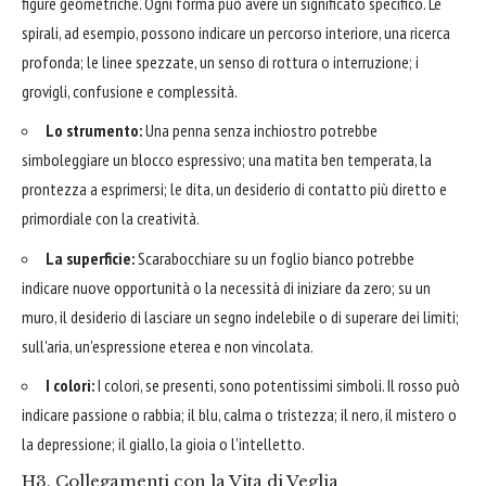
figure geometriche. Ogni forma può avere un significato specifico. Le
spirali, ad esempio, possono indicare un percorso interiore, una ricerca
profonda; le linee spezzate, un senso di rottura o interruzione; i
grovigli, confusione e complessità.
Lo strumento:
Una penna senza inchiostro potrebbe
simboleggiare un blocco espressivo; una matita ben temperata, la
prontezza a esprimersi; le dita, un desiderio di contatto più diretto e
primordiale con la creatività.
La superficie:
Scarabocchiare su un foglio bianco potrebbe
indicare nuove opportunità o la necessità di iniziare da zero; su un
muro, il desiderio di lasciare un segno indelebile o di superare dei limiti;
sull'aria, un'espressione eterea e non vincolata.
I colori:
I colori, se presenti, sono potentissimi simboli. Il rosso può
indicare passione o rabbia; il blu, calma o tristezza; il nero, il mistero o
la depressione; il giallo, la gioia o l'intelletto.
H3. Collegamenti con la Vita di Veglia