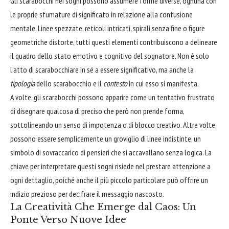
Gli scarabocchi nei sogni possono assumere forme diverse, ognuna con
le proprie sfumature di significato in relazione alla confusione
mentale. Linee spezzate, reticoli intricati, spirali senza fine o figure
geometriche distorte, tutti questi elementi contribuiscono a delineare
il quadro dello stato emotivo e cognitivo del sognatore. Non è solo
l'atto di scarabocchiare in sé a essere significativo, ma anche la
tipologia
dello scarabocchio e il
contesto
in cui esso si manifesta.
A volte, gli scarabocchi possono apparire come un tentativo frustrato
di disegnare qualcosa di preciso che però non prende forma,
sottolineando un senso di impotenza o di blocco creativo. Altre volte,
possono essere semplicemente un groviglio di linee indistinte, un
simbolo di sovraccarico di pensieri che si accavallano senza logica. La
chiave per interpretare questi sogni risiede nel prestare attenzione a
ogni dettaglio, poiché anche il più piccolo particolare può offrire un
indizio prezioso per decifrare il messaggio nascosto.
La Creatività Che Emerge dal Caos: Un
Ponte Verso Nuove Idee