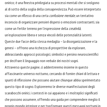
onirico; è una finestra privilegiata su processi mentali che si svolgono
al di sotto della soglia della consapevolezza. Può essere interpretato
sia come un riflesso di una certa
confusione mentale
, un tentativo
inconscio di organizzare pensieri dispersi o emozioni contrastanti, sia
come un fertile terreno per l'espressione della
creatività
,
un'esplorazione libera e senza vincoli delle potenzialità latenti.
Queste due facce della stessa medaglia – la disorganizzazione e la
genesi – offrono una ricchezza di prospettive da esplorare,
abbracciando approcci psicologici, simbolici e persino neuroscientifici
per decifrare il linguaggio non verbale dei nostri sogni.
Attraverso queste pagine, ci addentreremo insieme in questo
affascinante universo notturno, cercando di fornire chiavi di lettura e
spunti di riflessione che possano aiutare chiunque abbia sperimentato
questo tipo di sogno. Esploreremo le diverse manifestazioni degli
scarabocchi onirici, i contesti in cui appaiono e i molteplici significati
che possono assumere, offrendo una guida per comprendere meglio il
proprio mondo interiore e per trasformare questi messaggi notturni in