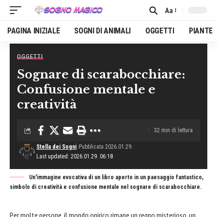
Aa
Font
Resizer
PAGINA INIZIALE
SOGNI DI ANIMALI
OGGETTI
PIANTE
OGGETTI
Home
»
Oggetti
»
Sognare di scarabocchiare: Confusione mentale e creatività
Sognare di scarabocchiare:
Confusione mentale e
creatività
32 min di lettura
Stella dei Sogni
Pubblicata 2026.01.29.
Last updated: 2026.01.29. 06:18
Un'immagine evocativa di un libro aperto in un paesaggio fantastico,
simbolo di creatività e confusione mentale nel sognare di scarabocchiare.
Per molte persone, il mondo onirico rimane un regno misterioso, un