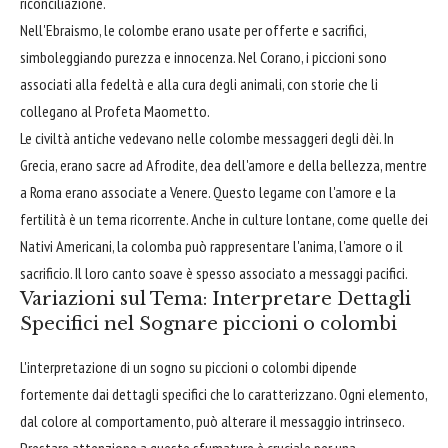
riconciliazione.
Nell'Ebraismo, le colombe erano usate per offerte e sacrifici,
simboleggiando purezza e innocenza. Nel Corano, i piccioni sono
associati alla fedeltà e alla cura degli animali, con storie che li
collegano al Profeta Maometto.
Le civiltà antiche vedevano nelle colombe messaggeri degli dèi. In
Grecia, erano sacre ad Afrodite, dea dell'amore e della bellezza, mentre
a Roma erano associate a Venere. Questo legame con l'amore e la
fertilità è un tema ricorrente. Anche in culture lontane, come quelle dei
Nativi Americani, la colomba può rappresentare l'anima, l'amore o il
sacrificio. Il loro canto soave è spesso associato a messaggi pacifici.
Variazioni sul Tema: Interpretare Dettagli
Specifici nel Sognare piccioni o colombi
L'interpretazione di un sogno su piccioni o colombi dipende
fortemente dai dettagli specifici che lo caratterizzano. Ogni elemento,
dal colore al comportamento, può alterare il messaggio intrinseco.
Prestare attenzione a queste sfumature è cruciale per una