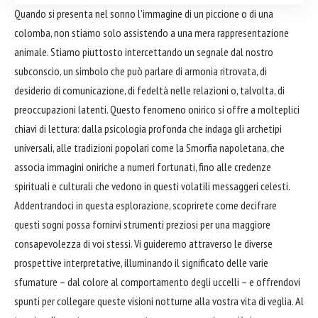
Quando si presenta nel sonno l'immagine di un piccione o di una
colomba, non stiamo solo assistendo a una mera rappresentazione
animale. Stiamo piuttosto intercettando un segnale dal nostro
subconscio, un simbolo che può parlare di armonia ritrovata, di
desiderio di comunicazione, di fedeltà nelle relazioni o, talvolta, di
preoccupazioni latenti. Questo fenomeno onirico si offre a molteplici
chiavi di lettura: dalla psicologia profonda che indaga gli archetipi
universali, alle tradizioni popolari come la Smorfia napoletana, che
associa immagini oniriche a numeri fortunati, fino alle credenze
spirituali e culturali che vedono in questi volatili messaggeri celesti.
Addentrandoci in questa esplorazione, scoprirete come decifrare
questi sogni possa fornirvi strumenti preziosi per una maggiore
consapevolezza di voi stessi. Vi guideremo attraverso le diverse
prospettive interpretative, illuminando il significato delle varie
sfumature – dal colore al comportamento degli uccelli – e offrendovi
spunti per collegare queste visioni notturne alla vostra vita di veglia. Al