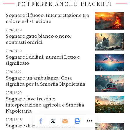
POTREBBE ANCHE PIACERTI
Sognare il fuoco: Interpretazione tra
calore e distruzione
2026.01.19.
Sognare gatto bianco o nero:
contrasti onirici
2026.04.19.
Sognare i delfini: numeri Lotto e
significato
2026.03.22.
Sognare un’ambulanza: Cosa
significa per la Smorfia Napoletana
2025.12.29.
Sognare fave fresche:
interpretazione agricola e Smorfia
Napoletana
2025.12.18.
Sognare di trovare banconote: