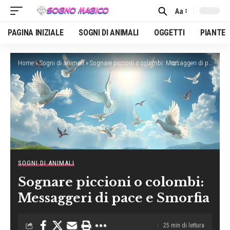
Aa
Font
Resizer
PAGINA INIZIALE
SOGNI DI ANIMALI
OGGETTI
PIANTE
Home
»
Sogni di animali
»
Sognare piccioni o colombi: Messaggeri di pace e Smorfia
SOGNI DI ANIMALI
Sognare piccioni o colombi:
Messaggeri di pace e Smorfia
25 min di lettura