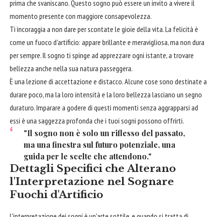
prima che svaniscano. Questo sogno può essere un invito a vivere il
momento presente con maggiore consapevolezza.
Ti incoraggia a non dare per scontate le gioie della vita. La felicità è
come un fuoco d'artificio: appare brillante e meravigliosa, ma non dura
per sempre. Il sogno ti spinge ad apprezzare ogni istante, a trovare
bellezza anche nella sua natura passeggera.
È una lezione di accettazione e distacco. Alcune cose sono destinate a
durare poco, ma la loro intensità e la loro bellezza lasciano un segno
duraturo. Imparare a godere di questi momenti senza aggrapparsi ad
essi è una saggezza profonda che i tuoi sogni possono offrirti.
"Il sogno non è solo un riflesso del passato,
ma una finestra sul futuro potenziale, una
guida per le scelte che attendono."
Dettagli Specifici che Alterano
l'Interpretazione nel Sognare
Fuochi d'Artificio
L'interpretazione dei sogni è un'arte sottile, e quando si tratta di