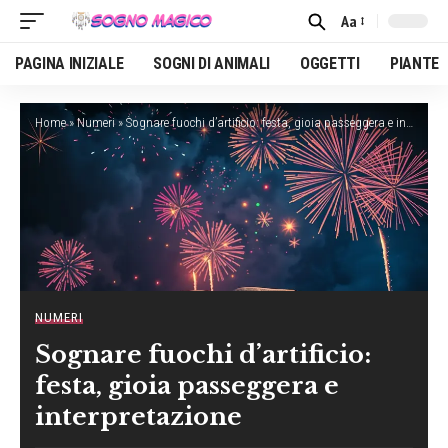
Aa
Font
Resizer
PAGINA INIZIALE
SOGNI DI ANIMALI
OGGETTI
PIANTE
Home
»
Numeri
»
Sognare fuochi d’artificio: festa, gioia passeggera e interpretazione
NUMERI
Sognare fuochi d’artificio:
festa, gioia passeggera e
interpretazione