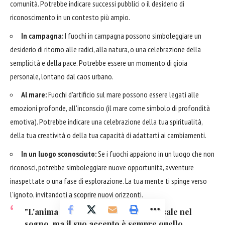
comunità. Potrebbe indicare successi pubblici o il desiderio di
riconoscimento in un contesto più ampio.
In campagna:
I fuochi in campagna possono simboleggiare un
desiderio di ritorno alle radici, alla natura, o una celebrazione della
semplicità e della pace. Potrebbe essere un momento di gioia
personale, lontano dal caos urbano.
Al mare:
Fuochi d'artificio sul mare possono essere legati alle
emozioni profonde, all'inconscio (il mare come simbolo di profondità
emotiva). Potrebbe indicare una celebrazione della tua spiritualità,
della tua creatività o della tua capacità di adattarti ai cambiamenti.
In un luogo sconosciuto:
Se i fuochi appaiono in un luogo che non
riconosci, potrebbe simboleggiare nuove opportunità, avventure
inaspettate o una fase di esplorazione. La tua mente ti spinge verso
l'ignoto, invitandoti a scoprire nuovi orizzonti.
"L'anima parla un linguaggio universale nel
sogno, ma il suo accento è sempre quello