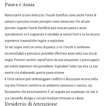
Paura e Ansia
Nonostante la loro bellezza, i fuochi d'artificio sono anche fonte di
rumore e possono essere percepiti come minacciosi. Per alcune
persone, sognare fuochi d'artificio può evocare paura o ansia,
specialmente se il sognatore è sensibile ai rumori forti o se ha vissuto
esperienze traumatiche legate a esplosioni.
Se nel sogno senti un senso di panico, o se i fuochi ti sembrano
incontrollabili e pericolosi, potrebbe riflettere ansie nella tua vita di
veglia. Potresti sentirti sopraffatto da una situazione, o preoccupato
per eventi imprevisti che potrebbero "esplodere" nella tua vita. La tua
mente sta elaborando queste paure interne.
Il forte rumore può simboleggiare conflitti o discussioni accese nella
tua vita. Potresti sentirti in un ambiente rumoroso e caotico, sia
fisicamente che emotivamente. È un segnale per esaminare ciò che ti
sta causando disagio e cercare modi per ritrovare la calma.
Desiderio di Attenzione