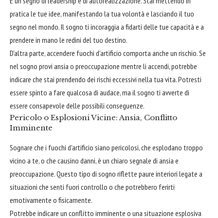
È un segno di leadership e di autorealizzazione. Stai mettendo in
pratica le tue idee, manifestando la tua volontà e lasciando il tuo
segno nel mondo. Il sogno ti incoraggia a fidarti delle tue capacità e a
prendere in mano le redini del tuo destino.
D'altra parte, accendere fuochi d'artificio comporta anche un rischio. Se
nel sogno provi ansia o preoccupazione mentre li accendi, potrebbe
indicare che stai prendendo dei rischi eccessivi nella tua vita. Potresti
essere spinto a fare qualcosa di audace, ma il sogno ti avverte di
essere consapevole delle possibili conseguenze.
Pericolo o Esplosioni Vicine: Ansia, Conflitto
Imminente
Sognare che i fuochi d'artificio siano pericolosi, che esplodano troppo
vicino a te, o che causino danni, è un chiaro segnale di ansia e
preoccupazione. Questo tipo di sogno riflette paure interiori legate a
situazioni che senti fuori controllo o che potrebbero ferirti
emotivamente o fisicamente.
Potrebbe indicare un conflitto imminente o una situazione esplosiva