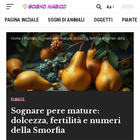
Aa
Font
Resizer
PAGINA INIZIALE
SOGNI DI ANIMALI
OGGETTI
PIANTE
Home
»
Piante
»
Sognare pere mature: dolcezza, fertilità e numeri della Smorfia
PIANTE
Sognare pere mature:
dolcezza, fertilità e numeri
della Smorfia