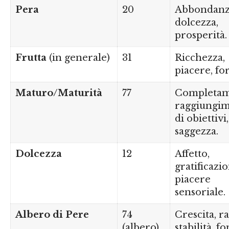
Pera
20
Abbondanz
dolcezza,
prosperità.
Frutta
(in generale)
31
Ricchezza,
piacere, fo
Maturo/Maturità
77
Completam
raggiungi
di obiettivi,
saggezza.
Dolcezza
12
Affetto,
gratificazio
piacere
sensoriale.
Albero di Pere
74
Crescita, ra
(albero)
stabilità, fo