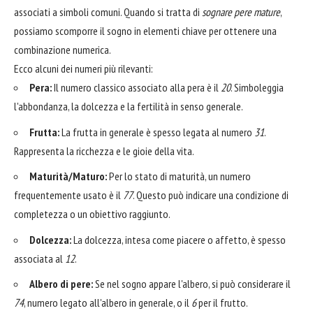
associati a simboli comuni. Quando si tratta di
sognare pere mature
,
possiamo scomporre il sogno in elementi chiave per ottenere una
combinazione numerica.
Ecco alcuni dei numeri più rilevanti:
Pera:
Il numero classico associato alla pera è il
20
. Simboleggia
l'abbondanza, la dolcezza e la fertilità in senso generale.
Frutta:
La frutta in generale è spesso legata al numero
31
.
Rappresenta la ricchezza e le gioie della vita.
Maturità/Maturo:
Per lo stato di maturità, un numero
frequentemente usato è il
77
. Questo può indicare una condizione di
completezza o un obiettivo raggiunto.
Dolcezza:
La dolcezza, intesa come piacere o affetto, è spesso
associata al
12
.
Albero di pere:
Se nel sogno appare l'albero, si può considerare il
74
, numero legato all'albero in generale, o il
6
per il frutto.