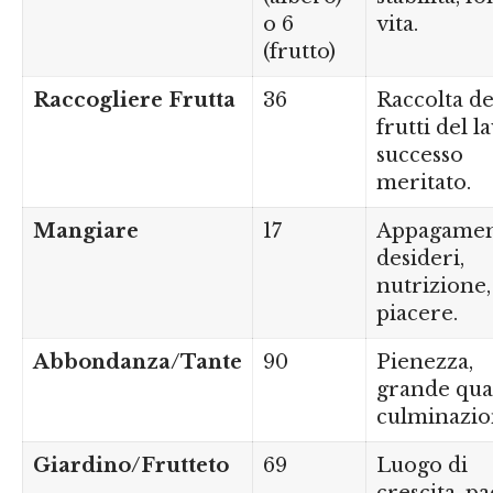
o 6
vita.
(frutto)
Raccogliere Frutta
36
Raccolta de
frutti del l
successo
meritato.
Mangiare
17
Appagamen
desideri,
nutrizione,
piacere.
Abbondanza/Tante
90
Pienezza,
grande quan
culminazio
Giardino/Frutteto
69
Luogo di
crescita, pa