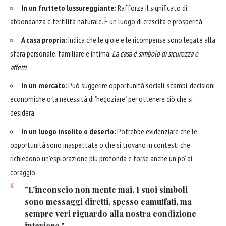
In un frutteto lussureggiante:
Rafforza il significato di
abbondanza e fertilità naturale. È un luogo di crescita e prosperità.
A casa propria:
Indica che le gioie e le ricompense sono legate alla
sfera personale, familiare e intima.
La casa è simbolo di sicurezza e
affetti
.
In un mercato:
Può suggerire opportunità sociali, scambi, decisioni
economiche o la necessità di "negoziare" per ottenere ciò che si
desidera.
In un luogo insolito o deserto:
Potrebbe evidenziare che le
opportunità sono inaspettate o che si trovano in contesti che
richiedono un'esplorazione più profonda e forse anche un po' di
coraggio.
"L'inconscio non mente mai. I suoi simboli
sono messaggi diretti, spesso camuffati, ma
sempre veri riguardo alla nostra condizione
interiore."