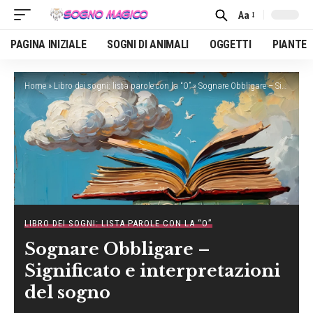
Aa
Font
Resizer
PAGINA INIZIALE
SOGNI DI ANIMALI
OGGETTI
PIANTE
Home
»
Libro dei sogni: lista parole con la “O”
»
Sognare Obbligare – Significato e interpretazioni del sogno
LIBRO DEI SOGNI: LISTA PAROLE CON LA “O”
Sognare Obbligare –
Significato e interpretazioni
del sogno