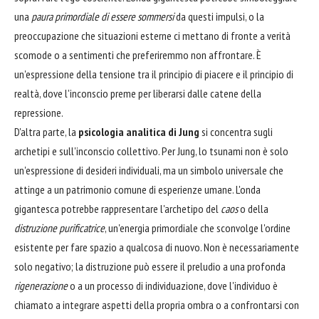
una
paura primordiale di essere sommersi
da questi impulsi, o la
preoccupazione che situazioni esterne ci mettano di fronte a verità
scomode o a sentimenti che preferiremmo non affrontare. È
un'espressione della tensione tra il principio di piacere e il principio di
realtà, dove l'inconscio preme per liberarsi dalle catene della
repressione.
D'altra parte, la
psicologia analitica di Jung
si concentra sugli
archetipi e sull'inconscio collettivo. Per Jung, lo tsunami non è solo
un'espressione di desideri individuali, ma un simbolo universale che
attinge a un patrimonio comune di esperienze umane. L'onda
gigantesca potrebbe rappresentare l'archetipo del
caos
o della
distruzione purificatrice
, un'energia primordiale che sconvolge l'ordine
esistente per fare spazio a qualcosa di nuovo. Non è necessariamente
solo negativo; la distruzione può essere il preludio a una profonda
rigenerazione
o a un processo di individuazione, dove l'individuo è
chiamato a integrare aspetti della propria ombra o a confrontarsi con