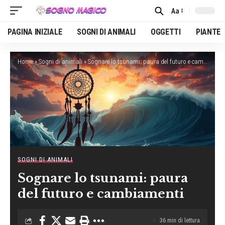
Aa
Font
Resizer
PAGINA INIZIALE
SOGNI DI ANIMALI
OGGETTI
PIANTE
Home
»
Sogni di animali
»
Sognare lo tsunami: paura del futuro e cambiamenti
SOGNI DI ANIMALI
Sognare lo tsunami: paura
del futuro e cambiamenti
36 min di lettura