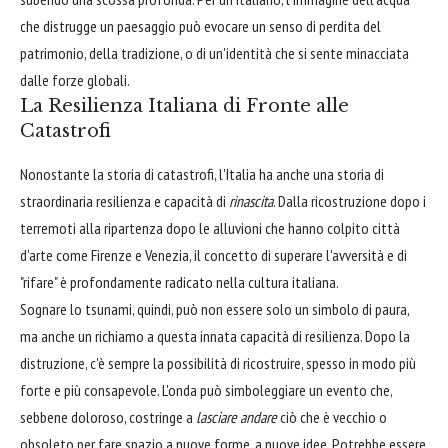
che distrugge un paesaggio può evocare un senso di perdita del
patrimonio, della tradizione, o di un'identità che si sente minacciata
dalle forze globali.
La Resilienza Italiana di Fronte alle
Catastrofi
Nonostante la storia di catastrofi, l'Italia ha anche una storia di
straordinaria resilienza e capacità di
rinascita
. Dalla ricostruzione dopo i
terremoti alla ripartenza dopo le alluvioni che hanno colpito città
d'arte come Firenze e Venezia, il concetto di superare l'avversità e di
"rifare" è profondamente radicato nella cultura italiana.
Sognare lo tsunami, quindi, può non essere solo un simbolo di paura,
ma anche un richiamo a questa innata capacità di resilienza. Dopo la
distruzione, c'è sempre la possibilità di ricostruire, spesso in modo più
forte e più consapevole. L'onda può simboleggiare un evento che,
sebbene doloroso, costringe a
lasciare andare
ciò che è vecchio o
obsoleto per fare spazio a nuove forme, a nuove idee. Potrebbe essere