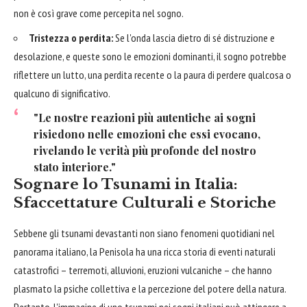
non è così grave come percepita nel sogno.
Tristezza o perdita:
Se l'onda lascia dietro di sé distruzione e
desolazione, e queste sono le emozioni dominanti, il sogno potrebbe
riflettere un lutto, una perdita recente o la paura di perdere qualcosa o
qualcuno di significativo.
"Le nostre reazioni più autentiche ai sogni
risiedono nelle emozioni che essi evocano,
rivelando le verità più profonde del nostro
stato interiore."
Sognare lo Tsunami in Italia:
Sfaccettature Culturali e Storiche
Sebbene gli tsunami devastanti non siano fenomeni quotidiani nel
panorama italiano, la Penisola ha una ricca storia di eventi naturali
catastrofici – terremoti, alluvioni, eruzioni vulcaniche – che hanno
plasmato la psiche collettiva e la percezione del potere della natura.
Pertanto, l'immagine di uno tsunami nei sogni italiani può attingere a