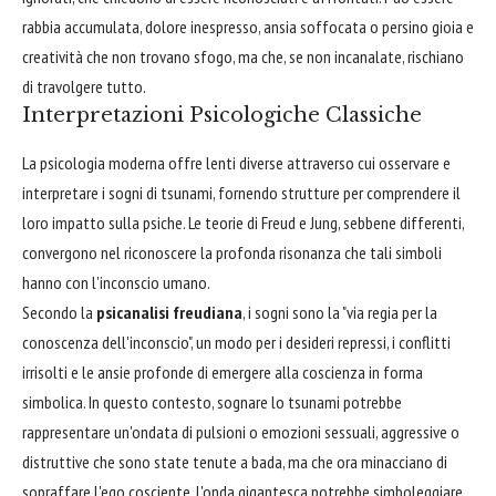
rabbia accumulata, dolore inespresso, ansia soffocata o persino gioia e
creatività che non trovano sfogo, ma che, se non incanalate, rischiano
di travolgere tutto.
Interpretazioni Psicologiche Classiche
La psicologia moderna offre lenti diverse attraverso cui osservare e
interpretare i sogni di tsunami, fornendo strutture per comprendere il
loro impatto sulla psiche. Le teorie di Freud e Jung, sebbene differenti,
convergono nel riconoscere la profonda risonanza che tali simboli
hanno con l'inconscio umano.
Secondo la
psicanalisi freudiana
, i sogni sono la "via regia per la
conoscenza dell'inconscio", un modo per i desideri repressi, i conflitti
irrisolti e le ansie profonde di emergere alla coscienza in forma
simbolica. In questo contesto, sognare lo tsunami potrebbe
rappresentare un'ondata di pulsioni o emozioni sessuali, aggressive o
distruttive che sono state tenute a bada, ma che ora minacciano di
sopraffare l'ego cosciente. L'onda gigantesca potrebbe simboleggiare