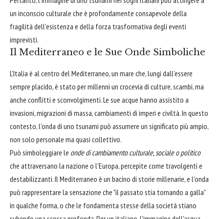
un inconscio culturale che è profondamente consapevole della
fragilità dell'esistenza e della forza trasformativa degli eventi
imprevisti.
Il Mediterraneo e le Sue Onde Simboliche
L'Italia è al centro del Mediterraneo, un mare che, lungi dall'essere
sempre placido, è stato per millenni un crocevia di culture, scambi, ma
anche conflitti e sconvolgimenti. Le sue acque hanno assistito a
invasioni, migrazioni di massa, cambiamenti di imperi e civiltà. In questo
contesto, l'onda di uno tsunami può assumere un significato più ampio,
non solo personale ma quasi collettivo.
Può simboleggiare le
onde di cambiamento culturale, sociale o politico
che attraversano la nazione o l'Europa, percepite come travolgenti e
destabilizzanti. Il Mediterraneo è un bacino di storie millenarie, e l'onda
può rappresentare la sensazione che "il passato stia tornando a galla"
in qualche forma, o che le fondamenta stesse della società stiano
subendo una scossa profonda. Per un italiano, l'immagine dell'acqua