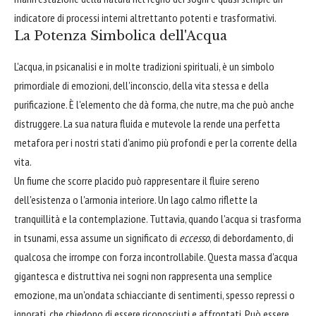
indicatore di processi interni altrettanto potenti e trasformativi.
La Potenza Simbolica dell'Acqua
L'acqua, in psicanalisi e in molte tradizioni spirituali, è un simbolo
primordiale di emozioni, dell'inconscio, della vita stessa e della
purificazione. È l'elemento che dà forma, che nutre, ma che può anche
distruggere. La sua natura fluida e mutevole la rende una perfetta
metafora per i nostri stati d'animo più profondi e per la corrente della
vita.
Un fiume che scorre placido può rappresentare il fluire sereno
dell'esistenza o l'armonia interiore. Un lago calmo riflette la
tranquillità e la contemplazione. Tuttavia, quando l'acqua si trasforma
in tsunami, essa assume un significato di
eccesso
, di debordamento, di
qualcosa che irrompe con forza incontrollabile. Questa massa d'acqua
gigantesca e distruttiva nei sogni non rappresenta una semplice
emozione, ma un'ondata schiacciante di sentimenti, spesso repressi o
ignorati, che chiedono di essere riconosciuti e affrontati. Può essere