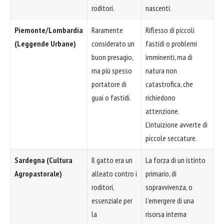
roditori.
nascenti.
Piemonte/Lombardia
Raramente
Riflesso di piccoli
(Leggende Urbane)
considerato un
fastidi o problemi
buon presagio,
imminenti, ma di
ma più spesso
natura non
portatore di
catastrofica, che
guai o fastidi.
richiedono
attenzione.
L'intuizione avverte di
piccole seccature.
Sardegna (Cultura
Il gatto era un
La forza di un istinto
Agropastorale)
alleato contro i
primario, di
roditori,
sopravvivenza, o
essenziale per
l'emergere di una
la
risorsa interna