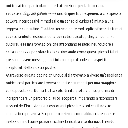
onirici cattura particolarmente l'attenzione per la loro carica
evocativa.
Sognare gattini neri
è uno di questi, un'esperienza che spesso
solleva interrogativi immediati e un senso di curiosità misto a una
leggera inquietudine. Ci addentreremo nelle molteplici sfaccettature di
questo simbolo, esplorando le sue radici psicologiche, le risonanze
culturali e le interpretazioni che affondano le radici nel folclore e
nella saggezza popolare italiana, rivelando come questi piccoli felini
possano essere messaggeri di intuizioni profonde e di aspetti
inesplorati della nostra psiche.
Attraverso queste pagine, chiunque si sia trovato a vivere un'esperienza
onirica così particolare troverà spunti e strumenti per una maggiore
consapevolezza. Non si tratta solo di interpretare un sogno, ma di
intraprendere un percorso di auto-scoperta, imparando a riconoscere i
sussurri dell'intuizione e a esplorare i piccoli misteri che il nostro
inconscio ci presenta. Scopriremo insieme come abbracciare queste
rivelazioni notturne possa arricchire la nostra vita diurna, offrendo