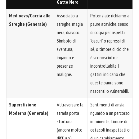
Gatto Nero
Medioevo/Caccia alle
Associato a
Potenziale richiamo a
Streghe (Generale)
streghe, magia
paure ataviche, senso
nera, diavolo.
di colpa per aspetti
Simbolo di
"oscuri" o repressi di
sventura,
sé, o timore di ciò che
inganno e
è sconosciuto e
presenze
incontrollabile. I
maligne.
gattini indicano che
queste paure sono
nascenti o vulnerabili.
Superstizione
Attraversare la
Sentimenti di ansia
Moderna (Generale)
strada porta
riguardo a un percorso
sfortuna
imminente, timore di
(ancora molto
ostacoli inaspettati o
diffuso).
di un cambiamento