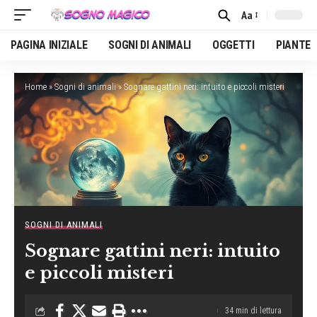
Aa
Font
Resizer
PAGINA INIZIALE
SOGNI DI ANIMALI
OGGETTI
PIANTE
Home
»
Sogni di animali
»
Sognare gattini neri: intuito e piccoli misteri
SOGNI DI ANIMALI
Sognare gattini neri: intuito
e piccoli misteri
34 min di lettura