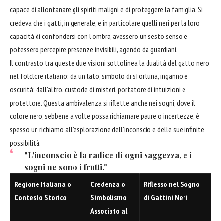
capace di allontanare gli spiriti maligni e di proteggere la famiglia. Si
credeva che i gatti, in generale, e in particolare quelli neri per la loro
capacità di confondersi con l'ombra, avessero un sesto senso e
potessero percepire presenze invisibili, agendo da guardiani.
Il contrasto tra queste due visioni sottolinea la dualità del gatto nero
nel folclore italiano: da un lato, simbolo di sfortuna, inganno e
oscurità; dall'altro, custode di misteri, portatore di intuizioni e
protettore. Questa ambivalenza si riflette anche nei sogni, dove il
colore nero, sebbene a volte possa richiamare paure o incertezze, è
spesso un richiamo all'esplorazione dell'inconscio e delle sue infinite
possibilità.
"L'inconscio è la radice di ogni saggezza, e i
sogni ne sono i frutti."
Regione Italiana o
Credenza o
Riflesso nel Sogno
Contesto Storico
Simbolismo
di Gattini Neri
Associato al