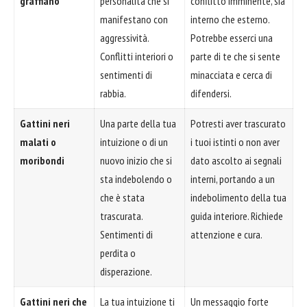
graffiano
personalità che si
conflitto imminente, sia
manifestano con
interno che esterno.
aggressività.
Potrebbe esserci una
Conflitti interiori o
parte di te che si sente
sentimenti di
minacciata e cerca di
rabbia.
difendersi.
Gattini neri
Una parte della tua
Potresti aver trascurato
malati o
intuizione o di un
i tuoi istinti o non aver
moribondi
nuovo inizio che si
dato ascolto ai segnali
sta indebolendo o
interni, portando a un
che è stata
indebolimento della tua
trascurata.
guida interiore. Richiede
Sentimenti di
attenzione e cura.
perdita o
disperazione.
Gattini neri che
La tua intuizione ti
Un messaggio forte