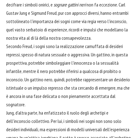
decifrare i simboli onirici, e
sognare gattini neri
non fa eccezione. Carl
Gustav Jung e Sigmund Freud, pur con approcci diversi, hanno entrambi
sottolineato l'importanza dei sogni come via regia verso l'inconscio,
quel vasto serbatoio di esperienze, ricordi e impulsi che modellano la
nostra vita al di là della nostra consapevolezza.
Secondo Freud, i sogni sono la realizzazione camuffata di desideri
repressi, spesso di natura sessuale o aggressiva. Un gattino, in questa
prospettiva, potrebbe simboleggiare l'innocenza o la sessualità
infantile, mentre il nero potrebbe riferirsi a qualcosa di proibito o
inconscio. Un gattino nero, quindi, potrebbe rappresentare un desiderio
istintuale o un impulso represso che sta cercando di emergere, ma che
è ancora in una fase delicata o non pienamente accettata dal
sognatore.
Jung, d'altra parte, ha enfatizzato il ruolo degli archetipi e
dell'inconscio collettivo. Per lui, i simboli nei sogni non sono solo
desideri individuali, ma espressioni di modelli universali dell'esperienza
umana. In un'ottica junghiana, il gatto è spesso associato all'archetipo