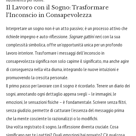
Il Lavoro con il Sogno: Trasformare
l'Inconscio in Consapevolezza
Interpretare un sogno non è un atto passivo; è un processo attivo che
richiede impegno e auto-riflessione.
Sognare gattini neri
, con la sua
complessità simbolica, offre un'opportunità unica per un profondo
lavoro interiore. Trasformare i messaggi dell'inconscio in
consapevolezza significa non solo capirne il significato, ma anche agire
di conseguenza nella vita diurna, integrando le nuove intuizioni e
promuovendo la crescita personale.
Il primo passo per lavorare con il sogno è ricordarlo. Tenere un diario dei
sogni, annotando ogni dettaglio appena svegli – le immagini, le
emozioni, le sensazioni fisiche – è fondamentale. Scrivere senza filtri,
senza giudizio, permette di catturare l'essenza del messaggio prima
che la mente cosciente lo razionalizzi o lo modifichi.
Una volta registrato il sogno, la riflessione diventa cruciale. Cosa
significano per te i gattini? Quali emozioni hai provato? C'è qualcosa