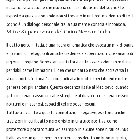
nella tua vita attuale che risuona con il simbolismo del sogno? Le
risposte a queste domande non si trovano in un libro, ma dentro di te. Il
sogno è un dialogo personale tra la tua mente conscia e inconscia.
Miti e Superstizioni del Gatto Nero in Italia
Il gatto nero, in Italia, è una figura enigmatica che evoca un mix di paura
e fascino, un retaggio di antiche credenze e superstizioni che variano di
regione in regione. Nonostante gli sforzi delle associazioni animaliste
per riabilitarne l'immagine, l'idea che un gatto nero che attraversa la
strada porti sfortuna è ancora radicata in molti, specialmente nelle
generazioni più anziane. Questa credenza risale al Medioevo, quando i
gatti neri erano associati alle streghe e al diavolo, considerati esseri
notturni e misteriosi, capaci di celare poteri oscuri.
Tuttavia, accanto a queste connotazioni negative, esistono anche
tradizioni in cui il gatto nero è visto in una luce positiva, come
protettore o portafortuna. Ad esempio, in alcune zone rurali del Sud
Italia, avere un gatto nero in casa era considerato un buon auspicio,