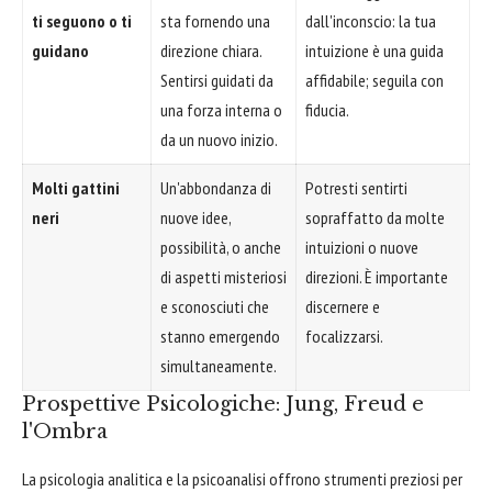
ti seguono o ti
sta fornendo una
dall'inconscio: la tua
guidano
direzione chiara.
intuizione è una guida
Sentirsi guidati da
affidabile; seguila con
una forza interna o
fiducia.
da un nuovo inizio.
Molti gattini
Un'abbondanza di
Potresti sentirti
neri
nuove idee,
sopraffatto da molte
possibilità, o anche
intuizioni o nuove
di aspetti misteriosi
direzioni. È importante
e sconosciuti che
discernere e
stanno emergendo
focalizzarsi.
simultaneamente.
Prospettive Psicologiche: Jung, Freud e
l'Ombra
La psicologia analitica e la psicoanalisi offrono strumenti preziosi per