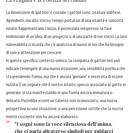
La Fragilità e la Potenza dei Gattini
La dimensione di "gattino" è cruciale. I gattini sono creature indifese,
dipendenti, ma allo stesso tempo portatori di una vitalità e curiosità
innate. Rappresentano l'inizio, il potenziale inespresso, la fase
embrionale di un'idea, di un progetto o di una parte di noi stessi. La loro
vulnerabilità ci ricorda che c'è qualcosa di nuovo in noi che ha bisogno
di cure e attenzione per crescere.
In questo specifico contesto onirico, la comparsa di gattini neri può
indicare l'emergere di una nuova intuizione, una sensibilità psichica che
sta prendendo forma, ma che è ancora "giovane" e necessita di essere
nutrita. È un segnale che il nostro intuito, spesso associato al gatto in
generale, si sta manifestando in una forma ancora immatura o
delicata. Potrebbe essere un talento non riconosciuto, una nuova
prospettiva su una situazione, o una percezione sottile che la nostra
mente cosciente non ha ancora elaborato.
"I sogni sono la voce silenziosa dell'anima,
che ci parla attraverso simboli per guidarci