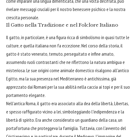
come imparare una lingua dimenticata, che una volta decifrata, può
rivelare messaggi cruciali per il nostro benessere psichico e la nostra
crescita personale.
Il Gatto nella Tradizione e nel Folclore Italiano
Il gatto, in particolare, è una figura ricca di simbolismo in quasi tutte le
culture, e quella italiana non fa eccezione. Nel corso della storia, il
gatto è stato venerato, temuto, perseguitato e infine amato,
assumendo ruoli contrastanti che ne riflettono la natura ambigua e
misteriosa. Le sue origini come animale domestico risalgono all'antico
Egitto, ma la sua presenza nel Mediterraneo è antichissima, già
apprezzato dai Romani per la sua abilità nella caccia ai topi e per il suo
portamento elegante.
Nell'antica Roma, il gatto era associato alla dea della libertà, Libertas,
e spesso raffigurato vicino a lei, simboleggiando l'indipendenza e la
libertà di spirito. Era anche considerato un guardiano della casa, un
portafortuna che proteggeva la famiglia. Tuttavia, con l'avvento del
Cristianesimo e, in particolare, durante il Medioevo, l'immagine del