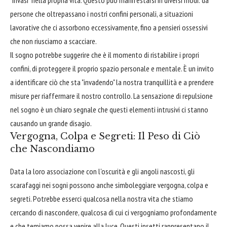
"invasi" nella propria vita. Questo può manifestarsi in diversi modi: da
persone che oltrepassano i nostri confini personali, a situazioni
lavorative che ci assorbono eccessivamente, fino a pensieri ossessivi
che non riusciamo a scacciare.
Il sogno potrebbe suggerire che è il momento di ristabilire i propri
confini, di proteggere il proprio spazio personale e mentale. È un invito
a identificare ciò che sta "invadendo" la nostra tranquillità e a prendere
misure per riaffermare il nostro controllo. La sensazione di repulsione
nel sogno è un chiaro segnale che questi elementi intrusivi ci stanno
causando un grande disagio.
Vergogna, Colpa e Segreti: Il Peso di Ciò
che Nascondiamo
Data la loro associazione con l'oscurità e gli angoli nascosti, gli
scarafaggi nei sogni possono anche simboleggiare vergogna, colpa e
segreti. Potrebbe esserci qualcosa nella nostra vita che stiamo
cercando di nascondere, qualcosa di cui ci vergogniamo profondamente
e che temiamo possa venire alla luce. Questi insetti rappresentano il