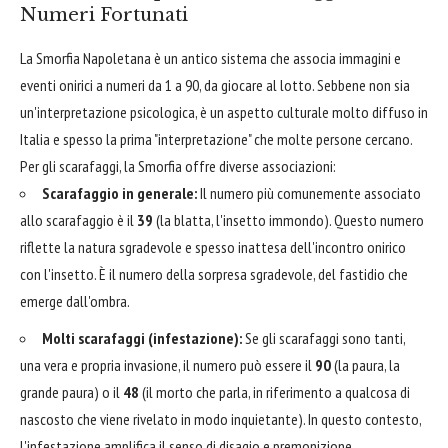
Numeri Fortunati
La Smorfia Napoletana è un antico sistema che associa immagini e
eventi onirici a numeri da 1 a 90, da giocare al lotto. Sebbene non sia
un'interpretazione psicologica, è un aspetto culturale molto diffuso in
Italia e spesso la prima "interpretazione" che molte persone cercano.
Per gli scarafaggi, la Smorfia offre diverse associazioni:
Scarafaggio in generale:
Il numero più comunemente associato
allo scarafaggio è il
39
(la blatta, l'insetto immondo). Questo numero
riflette la natura sgradevole e spesso inattesa dell'incontro onirico
con l'insetto. È il numero della sorpresa sgradevole, del fastidio che
emerge dall'ombra.
Molti scarafaggi (infestazione):
Se gli scarafaggi sono tanti,
una vera e propria invasione, il numero può essere il
90
(la paura, la
grande paura) o il
48
(il morto che parla, in riferimento a qualcosa di
nascosto che viene rivelato in modo inquietante). In questo contesto,
l'infestazione amplifica il senso di disagio e premonizione.