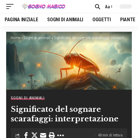
Aa
Font
Resizer
PAGINA INIZIALE
SOGNI DI ANIMALI
OGGETTI
PIANTE
Home
»
Sogni di animali
»
Significato del sognare scarafaggi: interpretazione
SOGNI DI ANIMALI
Significato del sognare
scarafaggi: interpretazione
48 min di lettura