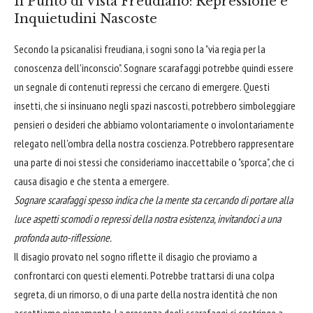
Il Punto di Vista Freudiano: Repressione e
Inquietudini Nascoste
Secondo la psicanalisi freudiana, i sogni sono la "via regia per la
conoscenza dell'inconscio". Sognare scarafaggi potrebbe quindi essere
un segnale di contenuti repressi che cercano di emergere. Questi
insetti, che si insinuano negli spazi nascosti, potrebbero simboleggiare
pensieri o desideri che abbiamo volontariamente o involontariamente
relegato nell'ombra della nostra coscienza. Potrebbero rappresentare
una parte di noi stessi che consideriamo inaccettabile o "sporca", che ci
causa disagio e che stenta a emergere.
Sognare scarafaggi spesso indica che la mente sta cercando di portare alla
luce aspetti scomodi o repressi della nostra esistenza, invitandoci a una
profonda auto-riflessione.
Il disagio provato nel sogno riflette il disagio che proviamo a
confrontarci con questi elementi. Potrebbe trattarsi di una colpa
segreta, di un rimorso, o di una parte della nostra identità che non
accettiamo pienamente. La presenza degli scarafaggi ci costringe a