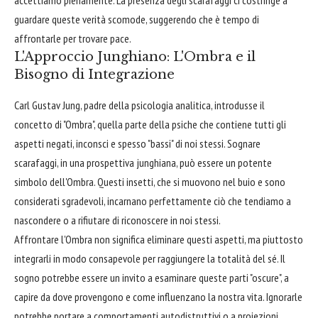
guardare queste verità scomode, suggerendo che è tempo di
affrontarle per trovare pace.
L'Approccio Junghiano: L'Ombra e il
Bisogno di Integrazione
Carl Gustav Jung, padre della psicologia analitica, introdusse il
concetto di "Ombra", quella parte della psiche che contiene tutti gli
aspetti negati, inconsci e spesso "bassi" di noi stessi. Sognare
scarafaggi, in una prospettiva junghiana, può essere un potente
simbolo dell'Ombra. Questi insetti, che si muovono nel buio e sono
considerati sgradevoli, incarnano perfettamente ciò che tendiamo a
nascondere o a rifiutare di riconoscere in noi stessi.
Affrontare l'Ombra non significa eliminare questi aspetti, ma piuttosto
integrarli in modo consapevole per raggiungere la totalità del sé. Il
sogno potrebbe essere un invito a esaminare queste parti "oscure", a
capire da dove provengono e come influenzano la nostra vita. Ignorarle
potrebbe portare a comportamenti autodistruttivi o a proiezioni