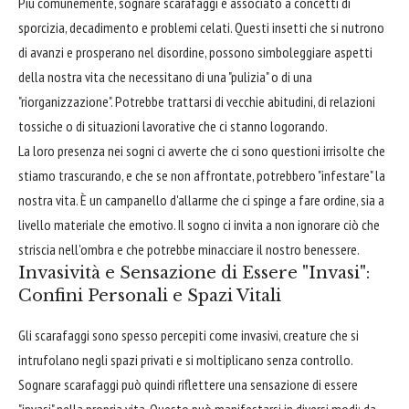
Più comunemente, sognare scarafaggi è associato a concetti di
sporcizia, decadimento e problemi celati. Questi insetti che si nutrono
di avanzi e prosperano nel disordine, possono simboleggiare aspetti
della nostra vita che necessitano di una "pulizia" o di una
"riorganizzazione". Potrebbe trattarsi di vecchie abitudini, di relazioni
tossiche o di situazioni lavorative che ci stanno logorando.
La loro presenza nei sogni ci avverte che ci sono questioni irrisolte che
stiamo trascurando, e che se non affrontate, potrebbero "infestare" la
nostra vita. È un campanello d'allarme che ci spinge a fare ordine, sia a
livello materiale che emotivo. Il sogno ci invita a non ignorare ciò che
striscia nell'ombra e che potrebbe minacciare il nostro benessere.
Invasività e Sensazione di Essere "Invasi":
Confini Personali e Spazi Vitali
Gli scarafaggi sono spesso percepiti come invasivi, creature che si
intrufolano negli spazi privati e si moltiplicano senza controllo.
Sognare scarafaggi può quindi riflettere una sensazione di essere