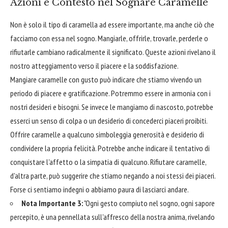
Azioni e Contesto nel Sognare Caramelle
Non è solo il tipo di caramella ad essere importante, ma anche ciò che
facciamo con essa nel sogno. Mangiarle, offrirle, trovarle, perderle o
rifiutarle cambiano radicalmente il significato. Queste azioni rivelano il
nostro atteggiamento verso il piacere e la soddisfazione.
Mangiare caramelle con gusto può indicare che stiamo vivendo un
periodo di piacere e gratificazione. Potremmo essere in armonia con i
nostri desideri e bisogni. Se invece le mangiamo di nascosto, potrebbe
esserci un senso di colpa o un desiderio di concederci piaceri proibiti.
Offrire caramelle a qualcuno simboleggia generosità e desiderio di
condividere la propria felicità. Potrebbe anche indicare il tentativo di
conquistare l'affetto o la simpatia di qualcuno. Rifiutare caramelle,
d'altra parte, può suggerire che stiamo negando a noi stessi dei piaceri.
Forse ci sentiamo indegni o abbiamo paura di lasciarci andare.
Nota Importante 3:
"Ogni gesto compiuto nel sogno, ogni sapore
percepito, è una pennellata sull'affresco della nostra anima, rivelando