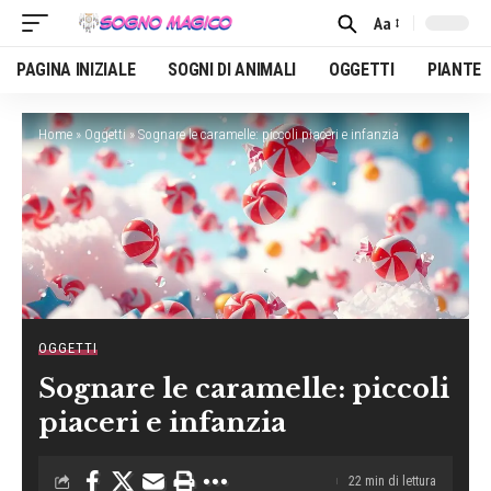
Aa
Font
Resizer
PAGINA INIZIALE
SOGNI DI ANIMALI
OGGETTI
PIANTE
Home
»
Oggetti
»
Sognare le caramelle: piccoli piaceri e infanzia
OGGETTI
Sognare le caramelle: piccoli
piaceri e infanzia
22 min di lettura