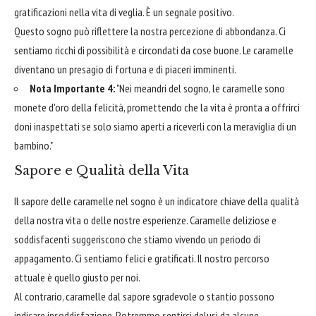
gratificazioni nella vita di veglia. È un segnale positivo.
Questo sogno può riflettere la nostra percezione di abbondanza. Ci
sentiamo ricchi di possibilità e circondati da cose buone. Le caramelle
diventano un presagio di fortuna e di piaceri imminenti.
Nota Importante 4:
"Nei meandri del sogno, le caramelle sono
monete d'oro della felicità, promettendo che la vita è pronta a offrirci
doni inaspettati se solo siamo aperti a riceverli con la meraviglia di un
bambino."
Sapore e Qualità della Vita
Il sapore delle caramelle nel sogno è un indicatore chiave della qualità
della nostra vita o delle nostre esperienze. Caramelle deliziose e
soddisfacenti suggeriscono che stiamo vivendo un periodo di
appagamento. Ci sentiamo felici e gratificati. Il nostro percorso
attuale è quello giusto per noi.
Al contrario, caramelle dal sapore sgradevole o stantio possono
indicare insoddisfazione. Potremmo sentirci delusi da alcune