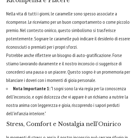
Ricompensa e Piacere
Nella vita di tutti i giorni, le caramelle sono spesso associate a
ricompense. Le riceviamo per un buon comportamento o come piccolo
premio. Nel contesto onirico, questo simbolismo si trasferisce
potentemente. Sognare le caramelle può indicare il desiderio di essere
riconosciuti o premiati per i propri sforzi.
Potrebbe anche riflettere un bisogno di auto-gratificazione. Forse
stiamo lavorando duramente e il nostro inconscio ci suggerisce di
concederci una pausa o un piacere. Questo sogno è un promemoria per
bilanciare i doveri con i momenti di gioia personale.
Nota Importante 1:
"I sogni sono la via regia per la conoscenza
dell'inconscio, e ogni dolcezza che vi appare è un richiamo a nutrire la
nostra anima con leggerezza e gioia, riscoprendo i sapori perduti
dell'infanzia interiore."
Stress, Comfort e Nostalgia nell’Onirico
In momenti di stress o ansia, il nostro inconscio può cercare rifugio in