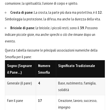
comunione, la spiritualità, l'unione di corpo e spirito.
Crosta di pane:
La crosta, la parte più dura ma protettiva, è il
12
.
Simboleggia la protezione, la difesa, ma anche la durezza della vita.
Briciole di pane:
Le briciole, i piccoli resti, sono il
39
. Possono
indicare piccole gioie, ma anche sprechi o ciò che rimane dopo un
evento.
Questa tabella riassume le principali associazioni numeriche della
Smorfia per il pane:
Sogno (Sognare
Numero
Significato Tradizionale
il Pane…)
Smorfia
Generale (il pane)
4
Base, nutrimento, famiglia,
solidità
Fare il pane
17
Creazione, lavoro, successo,
impegno