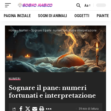
Aa
Font
Resizer
PAGINA INIZIALE
SOGNI DI ANIMALI
OGGETTI
PIANTE
Home
»
Numeri
»
Sognare il pane: numeri fortunati e interpretazione
NUMERI
Sognare il pane: numeri
fortunati e interpretazione
39 min di lettura