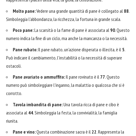
Molto pane:
Vedere una grande quantità di pane è collegato al
88
.
Simboleggia l'abbondanza, la ricchezza, la fortuna in grande scala.
Poco pane:
La scarsità o la fame di pane è associata al
90
. Questo
numero indica la fine di un ciclo, ma anche la mancanza o la necessità.
Pane rubato:
Il pane rubato, un'azione disperata o illecita, è il
5
.
Può indicare il cambiamento, l'instabilità o la necessità di superare
ostacoli.
Pane avariato o ammuffito:
Il pane rovinato è il
77
. Questo
numero può simboleggiare l'inganno, la malattia o qualcosa che si è
corrotto.
Tavola imbandita di pane:
Una tavola ricca di pane e cibo è
associata al
44
. Simboleggia la festa, la convivialità, la famiglia
riunita.
Pane e vino:
Questa combinazione sacra è il
22
. Rappresenta la