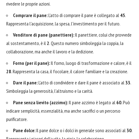
rivedere le proprie azioni.
Comprare il pane:
L'atto di comprare il pane è collegato al
45
.
Rappresenta l'acquisizione, la spesa, l'investimento per il futuro.
Venditore di pane (panettiere):
Il panettiere, colui che provvede
al sostentamento, è il
2
. Questo numero simboleggia la coppia, la
collaborazione, ma anche il lavoro e la dedizione.
Forno (per il pane):
Il forno, luogo di trasformazione e calore, è il
28
. Rappresenta la casa, il focolare, il calore familiare e la creazione.
Dare il pane:
L'atto di condividere e dare il pane è associato al
33
.
Simboleggia la generosità, l'altruismo e la carità.
Pane senza lievito (azzimo):
Il pane azzimo è legato al
60
. Può
indicare semplicità, essenzialità, ma anche sacrifici o un percorso
purificatore.
Pane dolce:
Il pane dolce o i dolci in generale sono associati al
30
.
Rappresenta i piaceri della vita, la gioia, la celebrazione.