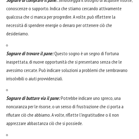
Sognare di comprare il pane:
Simboleggia il bisogno di acquisire risorse,
conoscenze o supporto. Indica che stiamo cercando attivamente
qualcosa che ci manca per progredire. A volte, può riflettere la
necessità di spendere energie o denaro per ottenere ciò che
desideriamo.
Sognare di trovare il pane:
Questo sogno è un segno di fortuna
inaspettata, di nuove opportunità che si presentano senza che le
avessimo cercate. Può indicare soluzioni a problemi che sembravano
irrisolvibili o aiuti provvidenziali.
Sognare di buttare via il pane:
Potrebbe indicare uno spreco, una
noncuranza per le risorse, o un senso di frustrazione che ci porta a
rifiutare ciò che abbiamo. A volte, riflette l'ingratitudine o il non
apprezzare abbastanza ciò che si possiede.