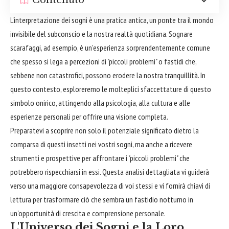
Contenuto
L'interpretazione dei sogni è una pratica antica, un ponte tra il mondo
invisibile del subconscio e la nostra realtà quotidiana. Sognare
scarafaggi, ad esempio, è un'esperienza sorprendentemente comune
che spesso si lega a percezioni di "piccoli problemi" o fastidi che,
sebbene non catastrofici, possono erodere la nostra tranquillità. In
questo contesto, esploreremo le molteplici sfaccettature di questo
simbolo onirico, attingendo alla psicologia, alla cultura e alle
esperienze personali per offrire una visione completa.
Preparatevi a scoprire non solo il potenziale significato dietro la
comparsa di questi insetti nei vostri sogni, ma anche a ricevere
strumenti e prospettive per affrontare i "piccoli problemi" che
potrebbero rispecchiarsi in essi. Questa analisi dettagliata vi guiderà
verso una maggiore consapevolezza di voi stessi e vi fornirà chiavi di
lettura per trasformare ciò che sembra un fastidio notturno in
un'opportunità di crescita e comprensione personale.
L'Universo dei Sogni e la Loro