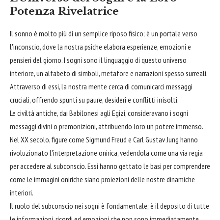
Potenza Rivelatrice
Il sonno è molto più di un semplice riposo fisico; è un portale verso
l'inconscio, dove la nostra psiche elabora esperienze, emozioni e
pensieri del giorno. I sogni sono il linguaggio di questo universo
interiore, un alfabeto di simboli, metafore e narrazioni spesso surreali.
Attraverso di essi, la nostra mente cerca di comunicarci messaggi
cruciali, offrendo spunti su paure, desideri e conflitti irrisolti.
Le civiltà antiche, dai Babilonesi agli Egizi, consideravano i sogni
messaggi divini o premonizioni, attribuendo loro un potere immenso.
Nel XX secolo, figure come Sigmund Freud e Carl Gustav Jung hanno
rivoluzionato l'interpretazione onirica, vedendola come una via regia
per accedere al subconscio. Essi hanno gettato le basi per comprendere
come le immagini oniriche siano proiezioni delle nostre dinamiche
interiori.
Il ruolo del subconscio nei sogni è fondamentale; è il deposito di tutte
le informazioni, ricordi ed emozioni che non sono immediatamente