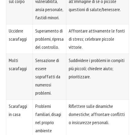
sul corpo
vulnerabilità,
all'immagine di sé o piccole
ansia personale,
questioni di salute/benessere.
fastidi minori.
Uccidere
Superamento di
Affrontare attivamente le fonti
scarafaggi
problemi, ripresa
di stress; celebrare piccole
del controllo.
vittorie.
Molti
Sensazione di
Suddividere i problemi in compiti
scarafaggi
essere
più piccoli; chiedere aiuto;
sopraffatti da
prioritizzare.
numerosi
problemi.
Scarafaggi
Problemi
Riflettere sulle dinamiche
in casa
familiari, disagi
domestiche; affrontare conflitti
nel proprio
o insicurezze personali.
ambiente