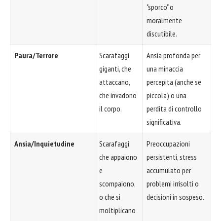
"sporco" o
moralmente
discutibile.
Paura/Terrore
Scarafaggi
Ansia profonda per
giganti, che
una minaccia
attaccano,
percepita (anche se
che invadono
piccola) o una
il corpo.
perdita di controllo
significativa.
Ansia/Inquietudine
Scarafaggi
Preoccupazioni
che appaiono
persistenti, stress
e
accumulato per
scompaiono,
problemi irrisolti o
o che si
decisioni in sospeso.
moltiplicano