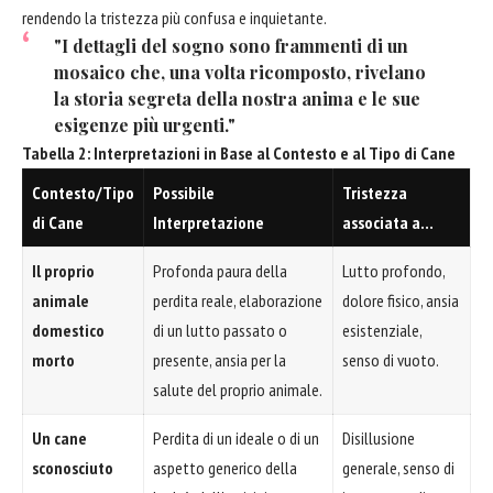
rendendo la tristezza più confusa e inquietante.
"I dettagli del sogno sono frammenti di un
mosaico che, una volta ricomposto, rivelano
la storia segreta della nostra anima e le sue
esigenze più urgenti."
Tabella 2: Interpretazioni in Base al Contesto e al Tipo di Cane
Contesto/Tipo
Possibile
Tristezza
di Cane
Interpretazione
associata a…
Il proprio
Profonda paura della
Lutto profondo,
animale
perdita reale, elaborazione
dolore fisico, ansia
domestico
di un lutto passato o
esistenziale,
morto
presente, ansia per la
senso di vuoto.
salute del proprio animale.
Un cane
Perdita di un ideale o di un
Disillusione
sconosciuto
aspetto generico della
generale, senso di