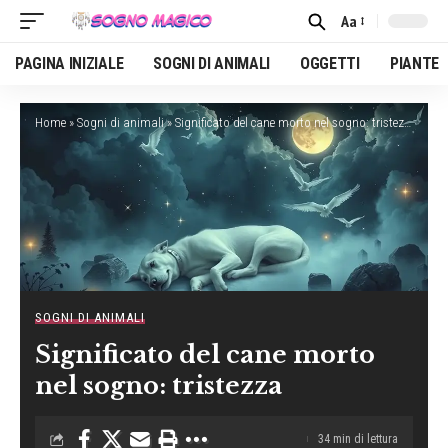
Aa
Font
Resizer
PAGINA INIZIALE
SOGNI DI ANIMALI
OGGETTI
PIANTE
Home
»
Sogni di animali
»
Significato del cane morto nel sogno: tristezza
SOGNI DI ANIMALI
Significato del cane morto
nel sogno: tristezza
34 min di lettura