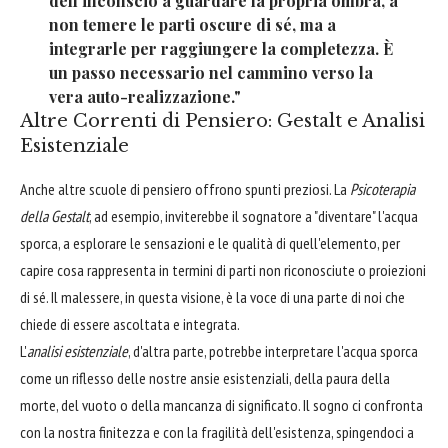
dell'inconscio a guardare la propria ombra, a
non temere le parti oscure di sé, ma a
integrarle per raggiungere la completezza. È
un passo necessario nel cammino verso la
vera auto-realizzazione."
Altre Correnti di Pensiero: Gestalt e Analisi
Esistenziale
Anche altre scuole di pensiero offrono spunti preziosi. La
Psicoterapia
della Gestalt
, ad esempio, inviterebbe il sognatore a "diventare" l'acqua
sporca, a esplorare le sensazioni e le qualità di quell'elemento, per
capire cosa rappresenta in termini di parti non riconosciute o proiezioni
di sé. Il malessere, in questa visione, è la voce di una parte di noi che
chiede di essere ascoltata e integrata.
L'
analisi esistenziale
, d'altra parte, potrebbe interpretare l'acqua sporca
come un riflesso delle nostre ansie esistenziali, della paura della
morte, del vuoto o della mancanza di significato. Il sogno ci confronta
con la nostra finitezza e con la fragilità dell'esistenza, spingendoci a