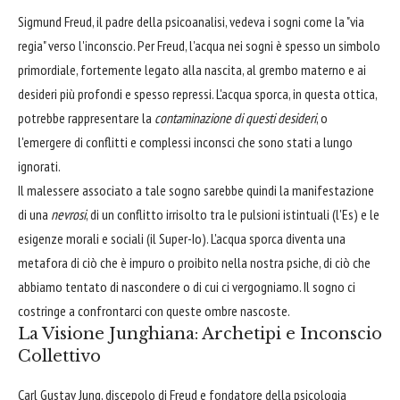
Sigmund Freud, il padre della psicoanalisi, vedeva i sogni come la "via
regia" verso l'inconscio. Per Freud, l'acqua nei sogni è spesso un simbolo
primordiale, fortemente legato alla nascita, al grembo materno e ai
desideri più profondi e spesso repressi. L'acqua sporca, in questa ottica,
potrebbe rappresentare la
contaminazione di questi desideri
, o
l'emergere di conflitti e complessi inconsci che sono stati a lungo
ignorati.
Il malessere associato a tale sogno sarebbe quindi la manifestazione
di una
nevrosi
, di un conflitto irrisolto tra le pulsioni istintuali (l'Es) e le
esigenze morali e sociali (il Super-Io). L'acqua sporca diventa una
metafora di ciò che è impuro o proibito nella nostra psiche, di ciò che
abbiamo tentato di nascondere o di cui ci vergogniamo. Il sogno ci
costringe a confrontarci con queste ombre nascoste.
La Visione Junghiana: Archetipi e Inconscio
Collettivo
Carl Gustav Jung, discepolo di Freud e fondatore della psicologia