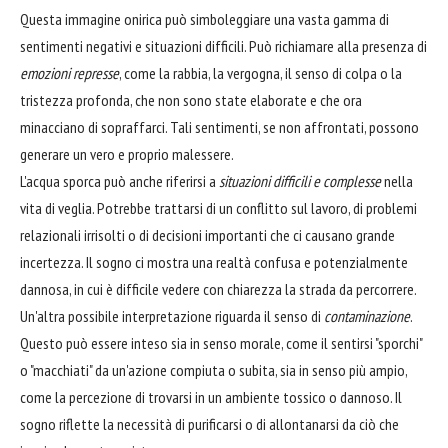
Questa immagine onirica può simboleggiare una vasta gamma di
sentimenti negativi e situazioni difficili. Può richiamare alla presenza di
emozioni represse
, come la rabbia, la vergogna, il senso di colpa o la
tristezza profonda, che non sono state elaborate e che ora
minacciano di sopraffarci. Tali sentimenti, se non affrontati, possono
generare un vero e proprio malessere.
L'acqua sporca può anche riferirsi a
situazioni difficili e complesse
nella
vita di veglia. Potrebbe trattarsi di un conflitto sul lavoro, di problemi
relazionali irrisolti o di decisioni importanti che ci causano grande
incertezza. Il sogno ci mostra una realtà confusa e potenzialmente
dannosa, in cui è difficile vedere con chiarezza la strada da percorrere.
Un'altra possibile interpretazione riguarda il senso di
contaminazione
.
Questo può essere inteso sia in senso morale, come il sentirsi "sporchi"
o "macchiati" da un'azione compiuta o subita, sia in senso più ampio,
come la percezione di trovarsi in un ambiente tossico o dannoso. Il
sogno riflette la necessità di purificarsi o di allontanarsi da ciò che