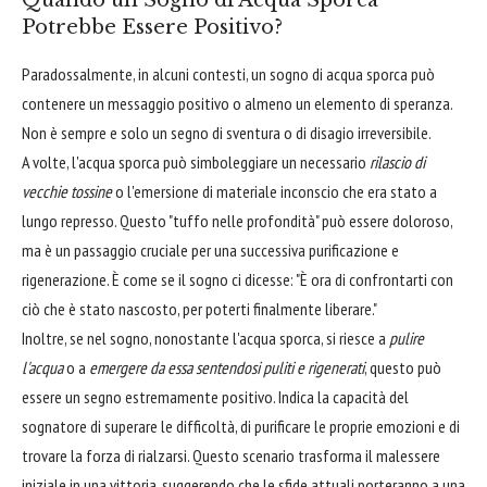
Potrebbe Essere Positivo?
Paradossalmente, in alcuni contesti, un sogno di acqua sporca può
contenere un messaggio positivo o almeno un elemento di speranza.
Non è sempre e solo un segno di sventura o di disagio irreversibile.
A volte, l'acqua sporca può simboleggiare un necessario
rilascio di
vecchie tossine
o l'emersione di materiale inconscio che era stato a
lungo represso. Questo "tuffo nelle profondità" può essere doloroso,
ma è un passaggio cruciale per una successiva purificazione e
rigenerazione. È come se il sogno ci dicesse: "È ora di confrontarti con
ciò che è stato nascosto, per poterti finalmente liberare."
Inoltre, se nel sogno, nonostante l'acqua sporca, si riesce a
pulire
l'acqua
o a
emergere da essa sentendosi puliti e rigenerati
, questo può
essere un segno estremamente positivo. Indica la capacità del
sognatore di superare le difficoltà, di purificare le proprie emozioni e di
trovare la forza di rialzarsi. Questo scenario trasforma il malessere
iniziale in una vittoria, suggerendo che le sfide attuali porteranno a una