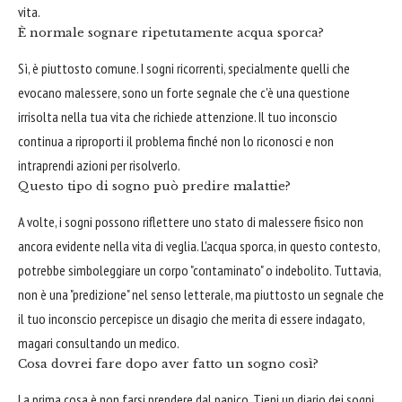
vita.
È normale sognare ripetutamente acqua sporca?
Sì, è piuttosto comune. I sogni ricorrenti, specialmente quelli che
evocano malessere, sono un forte segnale che c'è una questione
irrisolta nella tua vita che richiede attenzione. Il tuo inconscio
continua a riproporti il problema finché non lo riconosci e non
intraprendi azioni per risolverlo.
Questo tipo di sogno può predire malattie?
A volte, i sogni possono riflettere uno stato di malessere fisico non
ancora evidente nella vita di veglia. L'acqua sporca, in questo contesto,
potrebbe simboleggiare un corpo "contaminato" o indebolito. Tuttavia,
non è una "predizione" nel senso letterale, ma piuttosto un segnale che
il tuo inconscio percepisce un disagio che merita di essere indagato,
magari consultando un medico.
Cosa dovrei fare dopo aver fatto un sogno così?
La prima cosa è non farsi prendere dal panico. Tieni un diario dei sogni,