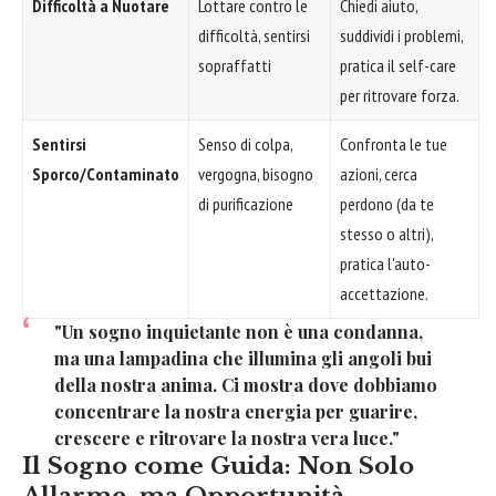
Difficoltà a Nuotare
Lottare contro le
Chiedi aiuto,
difficoltà, sentirsi
suddividi i problemi,
sopraffatti
pratica il self-care
per ritrovare forza.
Sentirsi
Senso di colpa,
Confronta le tue
Sporco/Contaminato
vergogna, bisogno
azioni, cerca
di purificazione
perdono (da te
stesso o altri),
pratica l'auto-
accettazione.
"Un sogno inquietante non è una condanna,
ma una lampadina che illumina gli angoli bui
della nostra anima. Ci mostra dove dobbiamo
concentrare la nostra energia per guarire,
crescere e ritrovare la nostra vera luce."
Il Sogno come Guida: Non Solo
Allarme, ma Opportunità