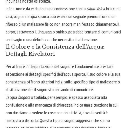
inquina la nostra esistenza.
Infine, non è da escludere una connessione con la
salute fisica
. In alcuni
casi, sognare acqua sporca può essere un segnale premonitore o un
riflesso di un malessere fisico non ancora manifestato chiaramente. Il
corpo, attraverso il linguaggio onirico, potrebbe tentare di comunicarci
un disagio o una debolezza che necessita di attenzione.
Il Colore e la Consistenza dell'Acqua:
Dettagli Rivelatori
Per affinare l'interpretazione del sogno, è fondamentale prestare
attenzione ai dettagli specifici dell'acqua sporca. Il suo colore e la sua
consistenza offrono ulteriori indizi sullo specifico tipo di malessere o
di situazione che il sogno sta cercando di comunicare.
L'acqua
fangosa
o torbida, per esempio, è spesso associata alla
confusione e alla mancanza di chiarezza. Indica una situazione in cui
non riusciamo a vedere le cose con obiettività, dove la verità è
nascosta o distorta. Questo tipo di sogno suggerisce che siamo
intrappolati in un labirinto di incertezze e che facciamo fatica a