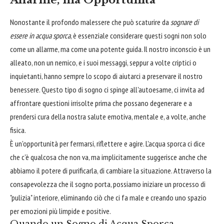
Nonostante il profondo malessere che può scaturire da
sognare di
essere in acqua sporca
, è essenziale considerare questi sogni non solo
come un allarme, ma come una potente guida. Il nostro inconscio è un
alleato, non un nemico, e i suoi messaggi, seppur a volte criptici o
inquietanti, hanno sempre lo scopo di aiutarci a preservare il nostro
benessere. Questo tipo di sogno ci spinge all'autoesame, ci invita ad
affrontare questioni irrisolte prima che possano degenerare e a
prendersi cura della nostra salute emotiva, mentale e, a volte, anche
fisica.
È un'opportunità per fermarsi, riflettere e agire. L'acqua sporca ci dice
che c'è qualcosa che non va, ma implicitamente suggerisce anche che
abbiamo il potere di purificarla, di cambiare la situazione. Attraverso la
consapevolezza che il sogno porta, possiamo iniziare un processo di
"pulizia" interiore, eliminando ciò che ci fa male e creando uno spazio
per emozioni più limpide e positive.
Quando un Sogno di Acqua Sporca