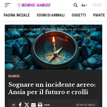
Aa
Font
Resizer
PAGINA INIZIALE
SOGNI DI ANIMALI
OGGETTI
PIANTE
Home
»
Numeri
»
Sognare un incidente aereo: Ansia per il futuro e crolli
NUMERI
Sognare un incidente aereo:
Ansia per il futuro e crolli
38 min di lettura