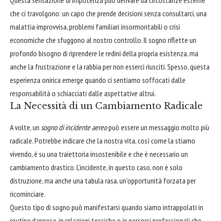
Questa sensazione di impotenza può derivare da circostanze esterne
che ci travolgono: un capo che prende decisioni senza consultarci, una
malattia improvvisa, problemi familiari insormontabili o crisi
economiche che sfuggono al nostro controllo. Il sogno riflette un
profondo bisogno di riprendere le redini della propria esistenza, ma
anche la frustrazione e la rabbia per non esserci riusciti. Spesso, questa
esperienza onirica emerge quando ci sentiamo soffocati dalle
responsabilità o schiacciati dalle aspettative altrui.
La Necessità di un Cambiamento Radicale
A volte, un
sogno di incidente aereo
può essere un messaggio molto più
radicale. Potrebbe indicare che la nostra vita, così come la stiamo
vivendo, è su una traiettoria insostenibile e che è necessario un
cambiamento drastico. L'incidente, in questo caso, non è solo
distruzione, ma anche una tabula rasa, un'opportunità forzata per
ricominciare.
Questo tipo di sogno può manifestarsi quando siamo intrappolati in
routine dannose, in relazioni tossiche o in percorsi professionali che