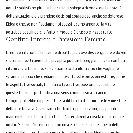
non ci soddisfano più. Il subconscio ci spinge a riconoscere la gravità
della situazione e a prendere decisioni coraggiose, anche se dolorose.
L'idea è che, se non facciamo noi stessi il cambiamento, la vita
potrebbe costringerci a farlo in modo più brusco e inaspettato.
Conflitti Interni e Pressioni Esterne
Il mondo interiore è un campo di battaglia dove desideri, paure e doveri
si scontrano. Un aereo che precipita può simboleggiare questi conflitti
interni che ci lacerano. Forse stiamo lottando tra ciò che vogliamo
veramente e ciò che crediamo di dover fare. Le pressioni esterne, come
le aspettative sociali, familiari o lavorative, possono esacerbare
queste tensioni, portando a una sensazione di sovraccarico.
Il sogno potrebbe rappresentare la difficoltà di bilanciare le varie sfere
della nostra vita. Ci sentiamo tirati in troppe direzioni, incapaci di
mantenere l'equilibrio. Il crollo dell'aereo diventa così la metafora del
nostro "sistema" interno che non riesce più a sostenere il peso delle
contraddizioni, portando a una crisi profonda che richiede attenzione