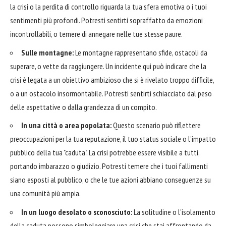
la crisi o la perdita di controllo riguarda la tua sfera emotiva o i tuoi
sentimenti più profondi. Potresti sentirti sopraffatto da emozioni
incontrollabili, o temere di annegare nelle tue stesse paure.
Sulle montagne:
Le montagne rappresentano sfide, ostacoli da
superare, o vette da raggiungere. Un incidente qui può indicare che la
crisi è legata a un obiettivo ambizioso che si è rivelato troppo difficile,
o a un ostacolo insormontabile. Potresti sentirti schiacciato dal peso
delle aspettative o dalla grandezza di un compito.
In una città o area popolata:
Questo scenario può riflettere
preoccupazioni per la tua reputazione, il tuo status sociale o l'impatto
pubblico della tua "caduta". La crisi potrebbe essere visibile a tutti,
portando imbarazzo o giudizio. Potresti temere che i tuoi fallimenti
siano esposti al pubblico, o che le tue azioni abbiano conseguenze su
una comunità più ampia.
In un luogo desolato o sconosciuto:
La solitudine o l'isolamento
della caduta possono simboleggiare una crisi che stai affrontando da