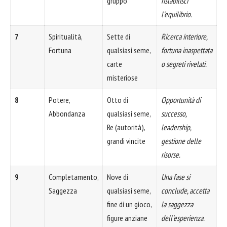
gruppo
ristabilisci
l'equilibrio.
7
Spiritualità,
Sette di
Ricerca interiore,
Fortuna
qualsiasi seme,
fortuna inaspettata
carte
o segreti rivelati.
misteriose
8
Potere,
Otto di
Opportunità di
Abbondanza
qualsiasi seme,
successo,
Re (autorità),
leadership,
grandi vincite
gestione delle
risorse.
9
Completamento,
Nove di
Una fase si
Saggezza
qualsiasi seme,
conclude, accetta
fine di un gioco,
la saggezza
figure anziane
dell'esperienza.