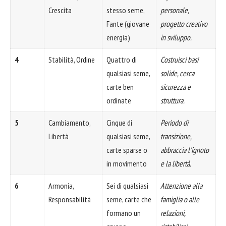
Crescita
stesso seme,
personale,
Fante (giovane
progetto creativo
energia)
in sviluppo.
4
Stabilità, Ordine
Quattro di
Costruisci basi
qualsiasi seme,
solide, cerca
carte ben
sicurezza e
ordinate
struttura.
5
Cambiamento,
Cinque di
Periodo di
Libertà
qualsiasi seme,
transizione,
carte sparse o
abbraccia l'ignoto
in movimento
e la libertà.
6
Armonia,
Sei di qualsiasi
Attenzione alla
Responsabilità
seme, carte che
famiglia o alle
formano un
relazioni,