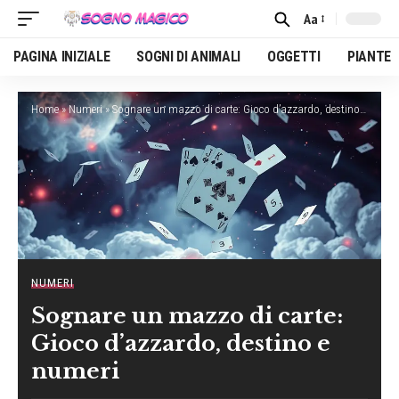
Aa
Font
Resizer
PAGINA INIZIALE
SOGNI DI ANIMALI
OGGETTI
PIANTE
Home
»
Numeri
»
Sognare un mazzo di carte: Gioco d’azzardo, destino e numeri
NUMERI
Sognare un mazzo di carte:
Gioco d’azzardo, destino e
numeri