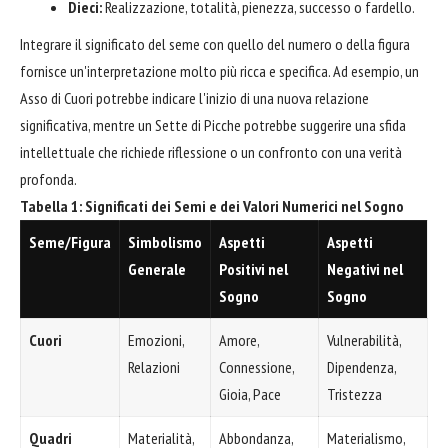
Dieci:
Realizzazione, totalità, pienezza, successo o fardello.
Integrare il significato del seme con quello del numero o della figura
fornisce un'interpretazione molto più ricca e specifica. Ad esempio, un
Asso di Cuori potrebbe indicare l'inizio di una nuova relazione
significativa, mentre un Sette di Picche potrebbe suggerire una sfida
intellettuale che richiede riflessione o un confronto con una verità
profonda.
Tabella 1: Significati dei Semi e dei Valori Numerici nel Sogno
Seme/Figura
Simbolismo
Aspetti
Aspetti
Generale
Positivi nel
Negativi nel
Sogno
Sogno
Cuori
Emozioni,
Amore,
Vulnerabilità,
Relazioni
Connessione,
Dipendenza,
Gioia, Pace
Tristezza
Quadri
Materialità,
Abbondanza,
Materialismo,