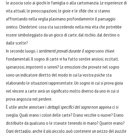
le associa solo ai giochi in famiglia o alla cartomanzia. Le esperienze di
vita attuali, le preoccupazioni, le gioie e le sfide che si stanno
affrontando nella veglia plasmano profondamente il paesaggio
onirico. Chiedetevi: cosa sta succedendo nella mia vita che potrebbe
essere simboleggiato da un gioco di carte, dal rischio, dal destino o
dalle scelte?
In secondo luogo, i
sentimenti provati durante il sogno
sono chiavi
fondamentali. Il sogno di carte vi ha fatto sentire ansiosi, eccitati,
speranzosi, impotenti o sereni? Le emozioni che provate nel sogno
sono un indicatore diretto del modo in cui la vostra psiche sta
elaborando le situazioni rappresentate. Un sogno in cui si prova gioia
nel vincere a carte avrà un significato molto diverso da uno in cui si
prova angoscia nel perdere.
È utile anche annotare i
dettagli specifici del sogno
non appena ci si
sveglia. Quali erano i colori delle carte? Erano vecchie o nuove? Erano
distribuite da qualcuno o le stavate tenendo in mano? Quante erano?
Ogni dettaglio, anche il più piccolo, può contenere un pezzo del puzzle