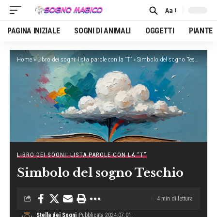
Aa
Font
Resizer
PAGINA INIZIALE
SOGNI DI ANIMALI
OGGETTI
PIANTE
Home
»
Libro dei sogni: lista parole con la “T”
»
Simbolo del sogno Teschio
LIBRO DEI SOGNI: LISTA PAROLE CON LA “T”
Simbolo del sogno Teschio
4 min di lettura
Stella dei Sogni
Pubblicata 2024.07.01.