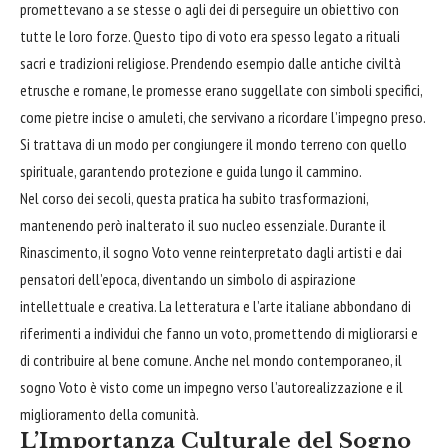
promettevano a se stesse o agli dei di perseguire un obiettivo con
tutte le loro forze. Questo tipo di voto era spesso legato a rituali
sacri e tradizioni religiose. Prendendo esempio dalle antiche civiltà
etrusche e romane, le promesse erano suggellate con simboli specifici,
come pietre incise o amuleti, che servivano a ricordare l’impegno preso.
Si trattava di un modo per congiungere il mondo terreno con quello
spirituale, garantendo protezione e
guida
lungo il cammino.
Nel corso dei secoli, questa pratica ha subito trasformazioni,
mantenendo però inalterato il suo nucleo essenziale. Durante il
Rinascimento, il sogno Voto venne reinterpretato dagli artisti e dai
pensatori dell’epoca, diventando un simbolo di aspirazione
intellettuale e creativa. La letteratura e l’arte italiane abbondano di
riferimenti a individui che fanno un voto, promettendo di migliorarsi e
di contribuire al bene comune. Anche nel mondo contemporaneo, il
sogno Voto è visto come un impegno verso l’autorealizzazione e il
miglioramento della comunità.
L’Importanza Culturale del Sogno