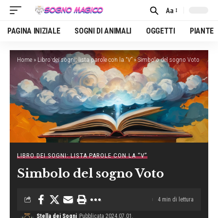
Aa
Font
Resizer
PAGINA INIZIALE
SOGNI DI ANIMALI
OGGETTI
PIANTE
Home
»
Libro dei sogni: lista parole con la “V”
»
Simbolo del sogno Voto
LIBRO DEI SOGNI: LISTA PAROLE CON LA “V”
Simbolo del sogno Voto
4 min di lettura
Stella dei Sogni
Pubblicata 2024.07.01.