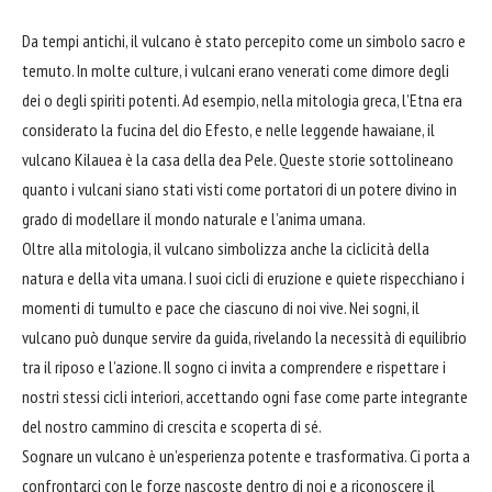
Da tempi antichi, il vulcano è stato percepito come un simbolo sacro e
temuto. In molte culture, i vulcani erano venerati come dimore degli
dei o degli spiriti potenti. Ad esempio, nella mitologia greca, l’Etna era
considerato la fucina del dio Efesto, e nelle leggende hawaiane, il
vulcano Kilauea è la
casa
della dea Pele. Queste storie sottolineano
quanto i vulcani siano stati visti come portatori di un potere divino in
grado di modellare il mondo naturale e l’anima umana.
Oltre alla mitologia, il vulcano simbolizza anche la ciclicità della
natura e della vita umana. I suoi cicli di eruzione e quiete rispecchiano i
momenti di tumulto e pace che ciascuno di noi vive. Nei sogni, il
vulcano può dunque servire da guida, rivelando la necessità di equilibrio
tra il riposo e l’azione. Il sogno ci invita a comprendere e rispettare i
nostri stessi cicli interiori, accettando ogni fase come parte integrante
del nostro cammino di crescita e scoperta di sé.
Sognare un vulcano è un’esperienza potente e trasformativa. Ci porta a
confrontarci con le forze nascoste dentro di noi e a riconoscere il