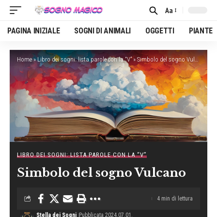
Aa
Font
Resizer
PAGINA INIZIALE
SOGNI DI ANIMALI
OGGETTI
PIANTE
Home
»
Libro dei sogni: lista parole con la “V”
»
Simbolo del sogno Vulcano
LIBRO DEI SOGNI: LISTA PAROLE CON LA “V”
Simbolo del sogno Vulcano
4 min di lettura
Stella dei Sogni
Pubblicata 2024.07.01.