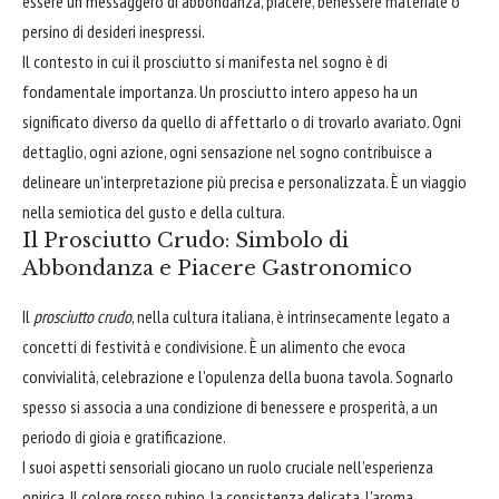
essere un messaggero di abbondanza, piacere, benessere materiale o
persino di desideri inespressi.
Il contesto in cui il prosciutto si manifesta nel sogno è di
fondamentale importanza. Un prosciutto intero appeso ha un
significato diverso da quello di affettarlo o di trovarlo avariato. Ogni
dettaglio, ogni azione, ogni sensazione nel sogno contribuisce a
delineare un'interpretazione più precisa e personalizzata. È un viaggio
nella semiotica del gusto e della cultura.
Il Prosciutto Crudo: Simbolo di
Abbondanza e Piacere Gastronomico
Il
prosciutto crudo
, nella cultura italiana, è intrinsecamente legato a
concetti di festività e condivisione. È un alimento che evoca
convivialità, celebrazione e l'opulenza della buona tavola. Sognarlo
spesso si associa a una condizione di benessere e prosperità, a un
periodo di gioia e gratificazione.
I suoi aspetti sensoriali giocano un ruolo cruciale nell'esperienza
onirica. Il colore rosso rubino, la consistenza delicata, l'aroma