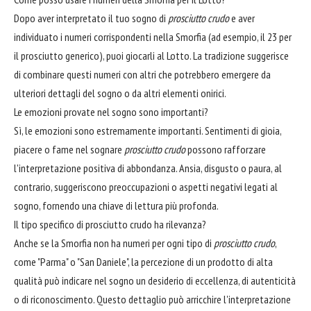
Dopo aver interpretato il tuo sogno di
prosciutto crudo
e aver
individuato i numeri corrispondenti nella Smorfia (ad esempio, il 23 per
il prosciutto generico), puoi giocarli al Lotto. La tradizione suggerisce
di combinare questi numeri con altri che potrebbero emergere da
ulteriori dettagli del sogno o da altri elementi onirici.
Le emozioni provate nel sogno sono importanti?
Sì, le emozioni sono estremamente importanti. Sentimenti di gioia,
piacere o fame nel sognare
prosciutto crudo
possono rafforzare
l'interpretazione positiva di abbondanza. Ansia, disgusto o paura, al
contrario, suggeriscono preoccupazioni o aspetti negativi legati al
sogno, fornendo una chiave di lettura più profonda.
Il tipo specifico di prosciutto crudo ha rilevanza?
Anche se la Smorfia non ha numeri per ogni tipo di
prosciutto crudo
,
come "Parma" o "San Daniele", la percezione di un prodotto di alta
qualità può indicare nel sogno un desiderio di eccellenza, di autenticità
o di riconoscimento. Questo dettaglio può arricchire l'interpretazione