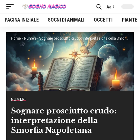
Aa
Font
Resizer
PAGINA INIZIALE
SOGNI DI ANIMALI
OGGETTI
PIANTE
Home
»
Numeri
»
Sognare prosciutto crudo: interpretazione della Smorfia Napoletana
NUMERI
Sognare prosciutto crudo:
interpretazione della
Smorfia Napoletana