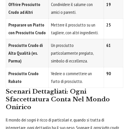
Offrire Prosciutto
Condividere il salume con
19
Crudo ad Altri
amici o parenti.
Preparare un Piatto
Mettere il prosciutto su un
25
con Prosciutto Crudo
tagliere, con altri ingredienti.
Prosciutto Crudo di
Un prosciutto
61
Alta Qualità (es.
particolarmente pregiato,
Parma)
simbolo di eccellenza.
Prosciutto Crudo
Vedere o commettere un
90
Rubato
furto di prosciutto.
Scenari Dettagliati: Ogni
Sfaccettatura Conta Nel Mondo
Onirico
Il mondo dei sogni è ricco di particolari e, quando si tratta di
interpretare, ogni dettaglio ha il suo peso. Sognare il
prosciutto crudo