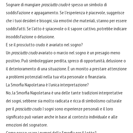
Sognare di mangiare
prosciutto crudo
è spesso un simbolo di
soddisfazione e appagamento. Se l'esperienza è piacevole, suggerisce
che i tuoi desideri e bisogni, sia emotivi che materiali, stanno per essere
soddisfatti. Se l'atto è spiacevole o il sapore cattivo, potrebbe indicare
insoddisfazione o delusione.
E se il prosciutto crudo è avariato nel sogno?
Un
prosciutto crudo
avariato o marcio nel sogno è un presagio meno
positivo. Può simboleggiare perdita, spreco di opportunità, delusione o
il deterioramento di una situazione. È un monito a prestare attenzione
a problemi potenziali nella tua vita personale o finanziaria.
La Smorfia Napoletana è l'unica interpretazione?
No, la Smorfia Napoletana è una delle tante tradizioni interpretative
dei sogni, sebbene sia molto radicata e ricca di simbolismo culturale
per il
prosciutto crudo
. I sogni sono esperienze personali e il loro
significato può variare anche in base al contesto individuale e alle
emozioni del sognatore.
Come posso usare i numeri della Smorfia per il Lotto?