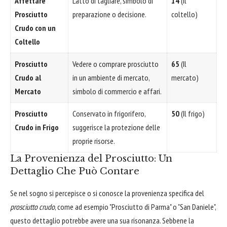
Affettare
L'atto di tagliare, simbolo di
14
(Il
Prosciutto
preparazione o decisione.
coltello)
Crudo con un
Coltello
Prosciutto
Vedere o comprare prosciutto
65
(Il
Crudo al
in un ambiente di mercato,
mercato)
Mercato
simbolo di commercio e affari.
Prosciutto
Conservato in frigorifero,
50
(Il frigo)
Crudo in Frigo
suggerisce la protezione delle
proprie risorse.
La Provenienza del Prosciutto: Un
Dettaglio Che Può Contare
Se nel sogno si percepisce o si conosce la provenienza specifica del
prosciutto crudo
, come ad esempio "Prosciutto di Parma" o "San Daniele",
questo dettaglio potrebbe avere una sua risonanza. Sebbene la