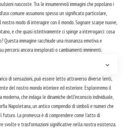
 pulsioni nascoste. Tra le innumerevoli immagini che popolano i
i d'uso comune assumono spesso un significato particolare,
l nostro modo di interagire con il mondo. Sognare scarpe nuove,
ntano, e che quasi istintivamente ci spinge a interrogarci: cosa
cio? Questa immagine racchiude una risonanza emotiva e
su percorsi ancora inesplorati o cambiamenti imminenti.
rico di sensazioni, può essere letto attraverso diverse lenti,
ente del nostro mondo interiore ed esteriore. Esploreremo il
ca moderna, che indaga le dinamiche dell'inconscio individuale,
rfia Napoletana, un antico compendio di simboli e numeri che
e il futuro. La promessa è di comprendere come l'atto di
 svolte e trasformazioni significative nella nostra esistenza.