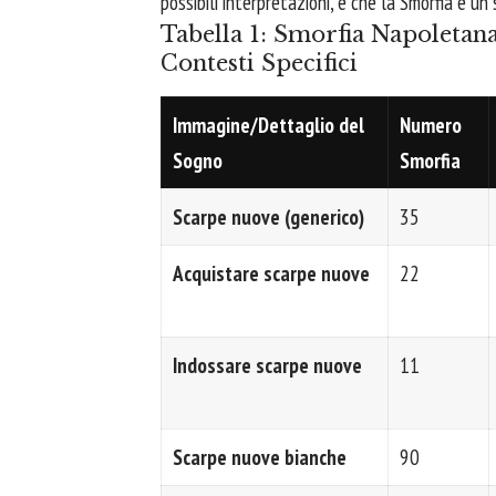
possibili interpretazioni, e che la Smorfia è u
Tabella 1: Smorfia Napoletan
Contesti Specifici
Immagine/Dettaglio del
Numero
Sogno
Smorfia
Scarpe nuove (generico)
35
Acquistare scarpe nuove
22
Indossare scarpe nuove
11
Scarpe nuove bianche
90