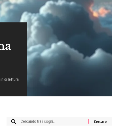
na
in di lettura
Cercare: