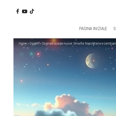
PAGINA INIZIALE
S
Home
»
Oggetti
»
Sognare scarpe nuove: Smorfia Napoletana e cambiame