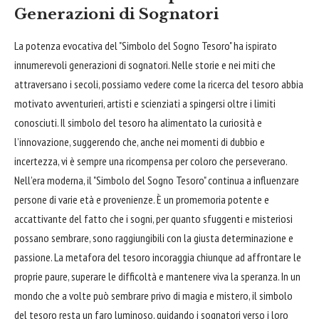
Generazioni di Sognatori
La potenza evocativa del "Simbolo del Sogno Tesoro" ha ispirato
innumerevoli generazioni di sognatori. Nelle storie e nei miti che
attraversano i secoli, possiamo vedere come la ricerca del tesoro abbia
motivato avventurieri, artisti e scienziati a spingersi oltre i limiti
conosciuti. Il simbolo del tesoro ha alimentato la curiosità e
l’innovazione, suggerendo che, anche nei momenti di dubbio e
incertezza, vi è sempre una ricompensa per coloro che perseverano.
Nell’era moderna, il "Simbolo del Sogno Tesoro" continua a influenzare
persone di varie età e provenienze. È un promemoria potente e
accattivante del fatto che i sogni, per quanto sfuggenti e misteriosi
possano sembrare, sono raggiungibili con la giusta determinazione e
passione. La metafora del tesoro incoraggia chiunque ad
affrontare
le
proprie paure, superare le difficoltà e mantenere viva la speranza. In un
mondo che a volte può sembrare privo di magia e mistero, il simbolo
del tesoro resta un faro luminoso, guidando i sognatori verso i loro