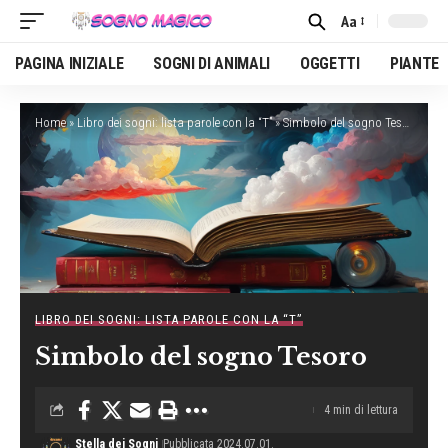
Aa
Font
Resizer
PAGINA INIZIALE
SOGNI DI ANIMALI
OGGETTI
PIANTE
Home
»
Libro dei sogni: lista parole con la “T”
»
Simbolo del sogno Tesoro
LIBRO DEI SOGNI: LISTA PAROLE CON LA “T”
Simbolo del sogno Tesoro
4 min di lettura
Stella dei Sogni
Pubblicata 2024.07.01.