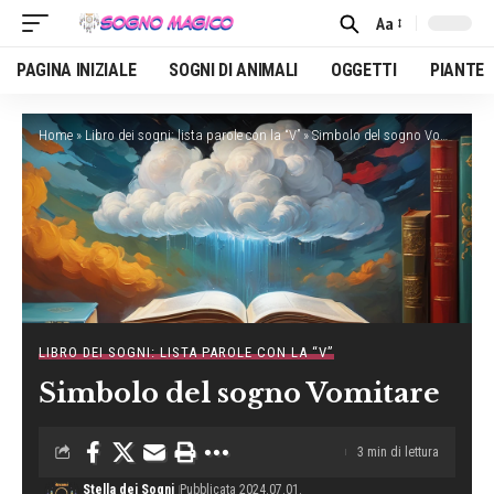
Aa
Font
Resizer
PAGINA INIZIALE
SOGNI DI ANIMALI
OGGETTI
PIANTE
Home
»
Libro dei sogni: lista parole con la “V”
»
Simbolo del sogno Vomitare
LIBRO DEI SOGNI: LISTA PAROLE CON LA “V”
Simbolo del sogno Vomitare
3 min di lettura
Stella dei Sogni
Pubblicata 2024.07.01.