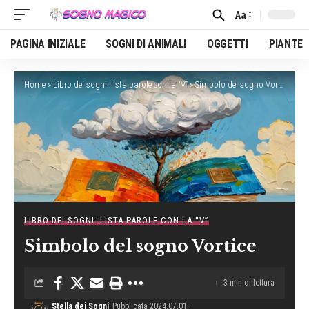
Aa
Font
Resizer
PAGINA INIZIALE
SOGNI DI ANIMALI
OGGETTI
PIANTE
Home
»
Libro dei sogni: lista parole con la “V”
»
Simbolo del sogno Vortice
LIBRO DEI SOGNI: LISTA PAROLE CON LA “V”
Simbolo del sogno Vortice
3 min di lettura
Stella dei Sogni
Pubblicata 2024.07.01.