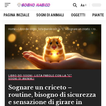
Aa
Font
Resizer
PAGINA INIZIALE
SOGNI DI ANIMALI
OGGETTI
PIANTE
Home
»
Libro dei sogni: lista parole con la “C”
»
Sognare un criceto – routine, bisogno di sicurezza e sensazione di girare in tondo senza progredire
LIBRO DEI SOGNI: LISTA PAROLE CON LA “C”
SOGNI DI ANIMALI
Sognare un criceto –
routine, bisogno di sicurezza
e sensazione di girare in