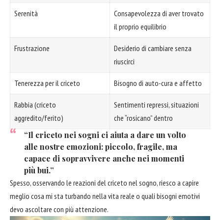
Serenità
Consapevolezza di aver trovato
il proprio equilibrio
Frustrazione
Desiderio di cambiare senza
riuscirci
Tenerezza per il criceto
Bisogno di auto-cura e affetto
Rabbia (criceto
Sentimenti repressi, situazioni
aggredito/ferito)
che “rosicano” dentro
“Il criceto nei sogni ci aiuta a dare un volto
alle nostre emozioni: piccolo, fragile, ma
capace di sopravvivere anche nei momenti
più bui.”
Spesso, osservando le reazioni del criceto nel sogno, riesco a capire
meglio cosa mi sta turbando nella vita reale o quali bisogni emotivi
devo ascoltare con più attenzione.