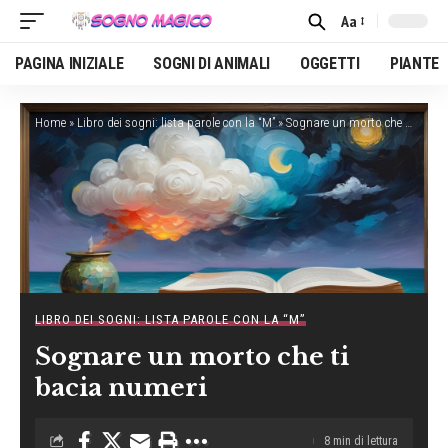
Aa
Font
Resizer
PAGINA INIZIALE
SOGNI DI ANIMALI
OGGETTI
PIANTE
Home
»
Libro dei sogni: lista parole con la “M”
»
Sognare un morto che ti bacia numeri
LIBRO DEI SOGNI: LISTA PAROLE CON LA “M”
Sognare un morto che ti
bacia numeri
8 min di lettura