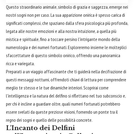
Questo straordinario animale, simbolo di grazia e saggezza, emerge nei
nostri sogni non per caso. La sua apparizione onirica è spesso carica di
significati complessi, che spaziano dalla sfera psicologica più profonda,
legata alle nostre emozioni e alla nostra intuizione, a quella più
mistica e spirituale, fino a toccare persino l'intrigante mondo della
numerologia e dei numeri fortunati. Esploreremo insieme le molteplici
sfaccettature di questo simbolo onirico, offrendo una panoramica
ricca e variegata.
Preparati a un viaggio affascinante che ti guiderà nella decifrazione di
questi messaggi notturni, offrendoti chiavi di lettura per comprendere
meglio te stesso e le tue dinamiche interiori. Scoprirai come
l'intelligenza e la natura del delfino si riflettano nel tuo subconscio e,
per chi è incline a guardare oltre, quali numeri fortunati potrebbero
essere svelati da queste preziose visioni, fornendo un ponte tra il
regno dei sogni e quello delle possibilità concrete.
L'Incanto dei Delfini