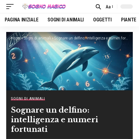
Aa
Font
Resizer
PAGINA INIZIALE
SOGNI DI ANIMALI
OGGETTI
PIANTE
Home
»
Sogni di animali
»
Sognare un delfino: intelligenza e numeri fortunati
SOGNI DI ANIMALI
Sognare un delfino:
intelligenza e numeri
fortunati