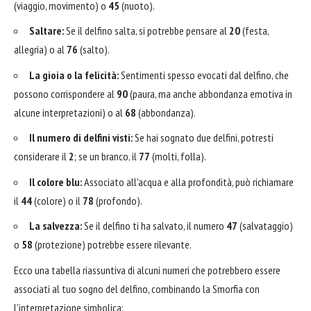
(viaggio, movimento) o
45
(nuoto).
Saltare:
Se il delfino salta, si potrebbe pensare al
20
(festa,
allegria) o al
76
(salto).
La gioia o la felicità:
Sentimenti spesso evocati dal delfino, che
possono corrispondere al
90
(paura, ma anche abbondanza emotiva in
alcune interpretazioni) o al
68
(abbondanza).
Il numero di delfini visti:
Se hai sognato due delfini, potresti
considerare il
2
; se un branco, il
77
(molti, folla).
Il colore blu:
Associato all'acqua e alla profondità, può richiamare
il
44
(colore) o il
78
(profondo).
La salvezza:
Se il delfino ti ha salvato, il numero
47
(salvataggio)
o
58
(protezione) potrebbe essere rilevante.
Ecco una tabella riassuntiva di alcuni numeri che potrebbero essere
associati al tuo sogno del delfino, combinando la Smorfia con
l'interpretazione simbolica: