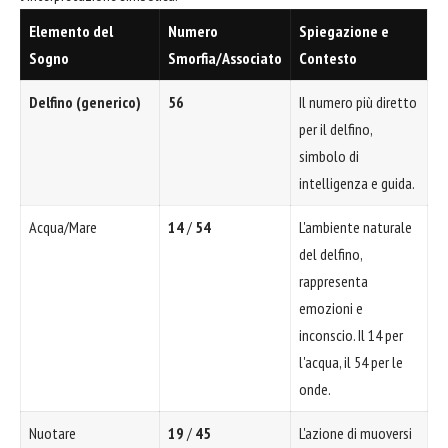
Elemento del
Numero
Spiegazione e
Sogno
Smorfia/Associato
Contesto
Delfino (generico)
56
Il numero più diretto
per il delfino,
simbolo di
intelligenza e guida.
Acqua/Mare
14
/
54
L'ambiente naturale
del delfino,
rappresenta
emozioni e
inconscio. Il 14 per
l'acqua, il 54 per le
onde.
Nuotare
19
/
45
L'azione di muoversi