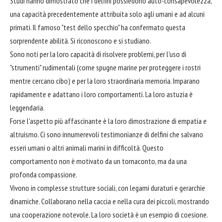
Studi hanno dimostrato che i delfini possiedono auto-consapevolezza,
una capacità precedentemente attribuita solo agli umani e ad alcuni
primati. Il famoso "test dello specchio" ha confermato questa
sorprendente abilità. Si riconoscono e si studiano.
Sono noti per la loro capacità di risolvere problemi, per l'uso di
"strumenti" rudimentali (come spugne marine per proteggere i rostri
mentre cercano cibo) e per la loro straordinaria memoria. Imparano
rapidamente e adattano i loro comportamenti. La loro astuzia è
leggendaria.
Forse l'aspetto più affascinante è la loro dimostrazione di empatia e
altruismo. Ci sono innumerevoli testimonianze di delfini che salvano
esseri umani o altri animali marini in difficoltà. Questo
comportamento non è motivato da un tornaconto, ma da una
profonda compassione.
Vivono in complesse strutture sociali, con legami duraturi e gerarchie
dinamiche. Collaborano nella caccia e nella cura dei piccoli, mostrando
una cooperazione notevole. La loro società è un esempio di coesione.